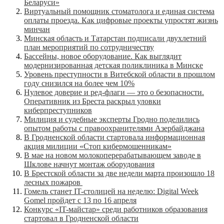
Беларуси»
Виртуальный помощник стоматолога и единая система
оплаты проезда. Как цифровые проекты упростят жизнь
минчан
Минская область и Татарстан подписали двухлетний
план мероприятий по сотрудничеству
Бассейны, новое оборудование. Как выглядит
модернизированная детская поликлиника в Минске
Уровень преступности в Витебской области в прошлом
году снизился на более чем 10%
Нулевое доверие и ред-флаги — это о безопасности.
Оперативник из Бреста раскрыл уловки
киберпреступников
Милиция и судебные эксперты Гродно поделились
опытом работы с правоохранителями Азербайджана
В Гродненской области стартовала информационная
акция милиции «Стоп кибермошенникам»
В мае на новом молокоперерабатывающем заводе в
Шклове начнут монтаж оборудования
В Брестской области за две недели марта произошло 18
лесных пожаров
Гомель станет IT-столицей на неделю: Digital Week
Gomel пройдет с 13 по 16 апреля
Конкурс «IT-майстар» среди работников образования
стартовал в Гродненской области