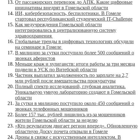
От пассажирских перевозок до АПК. Какие цифровые
инициативы внедрят в Гомельской области
ИИ, кибербезопасность, беспилотники. В Гомеле
стартовал республиканский студенческий IT-Challenge
Как медучреждения Гомельской области
интегрировались в централизованную систему
здравоохранения
Глобальные тренды в цифровых технологиях обсудили
на семинаре в Гомеле
В милицию за сутки поступило более 500 сообщений о
звонках аферистов
Меньше краж и хулиганств: итоги работы за три месяца
подвели в УСК по Витебской области
Частник выплатил задолженность по зарплате на 2,7
млн рублей после вмешательства прокуратуры
Полный спектр исследований, глубокая аналитика.
Уникальную умную лабораторию создают в Гомельской
области
За сутки в милицию поступило около 450 сообщений о
звонках телефонных мошенников
Более 157 тыс. рублей лишились из-за мошенников
жители Гомельской области за неделю
«Кто результатом двигает регион вперед». Обновленную
областную Доску почета открыли в Гомеле
Дроны в связке с искусственным интеллектом. В