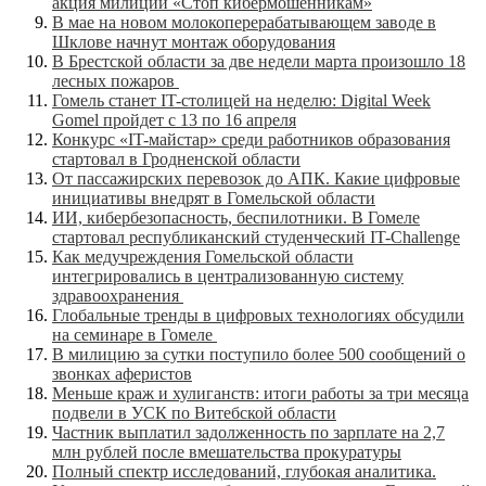
акция милиции «Стоп кибермошенникам»
В мае на новом молокоперерабатывающем заводе в
Шклове начнут монтаж оборудования
В Брестской области за две недели марта произошло 18
лесных пожаров
Гомель станет IT-столицей на неделю: Digital Week
Gomel пройдет с 13 по 16 апреля
Конкурс «IT-майстар» среди работников образования
стартовал в Гродненской области
От пассажирских перевозок до АПК. Какие цифровые
инициативы внедрят в Гомельской области
ИИ, кибербезопасность, беспилотники. В Гомеле
стартовал республиканский студенческий IT-Challenge
Как медучреждения Гомельской области
интегрировались в централизованную систему
здравоохранения
Глобальные тренды в цифровых технологиях обсудили
на семинаре в Гомеле
В милицию за сутки поступило более 500 сообщений о
звонках аферистов
Меньше краж и хулиганств: итоги работы за три месяца
подвели в УСК по Витебской области
Частник выплатил задолженность по зарплате на 2,7
млн рублей после вмешательства прокуратуры
Полный спектр исследований, глубокая аналитика.