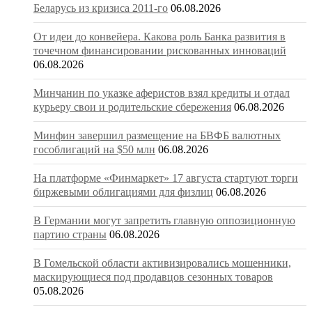
Беларусь из кризиса 2011-го
06.08.2026
От идеи до конвейера. Какова роль Банка развития в
точечном финансировании рискованных инноваций
06.08.2026
Минчанин по указке аферистов взял кредиты и отдал
курьеру свои и родительские сбережения
06.08.2026
Минфин завершил размещение на БВФБ валютных
гособлигаций на $50 млн
06.08.2026
На платформе «Финмаркет» 17 августа стартуют торги
биржевыми облигациями для физлиц
06.08.2026
В Германии могут запретить главную оппозиционную
партию страны
06.08.2026
В Гомельской области активизировались мошенники,
маскирующиеся под продавцов сезонных товаров
05.08.2026