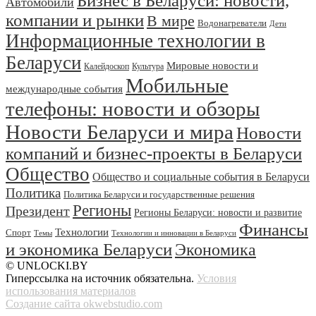
Бизнес в Беларуси: новости,
Автомобили
компании и рынки
В мире
Водонагреватели
Дети
Информационные технологии в
Беларуси
Мировые новости и
Калейдоскоп
Культура
Мобильные
международные события
телефоны: новости и обзоры
Новости Беларуси и мира
Новости
компаний и бизнес-проекты в Беларуси
Общество
Общество и социальные события в Беларуси
Политика
Политика Беларуси и государственные решения
Регионы
Президент
Регионы Беларуси: новости и развитие
Финансы
Технологии
Спорт
Темы
Технологии и инновации в Беларуси
и экономика Беларуси
Экономика
© UNLOCKI.BY
Гиперссылка на источник обязательна.
Условия
использования материалов
Создание сайта okwebstudio.com