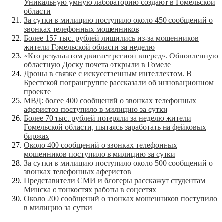
Уникальную умную лабораторию создают в Гомельской
области
За сутки в милицию поступило около 450 сообщений о
звонках телефонных мошенников
Более 157 тыс. рублей лишились из-за мошенников
жители Гомельской области за неделю
«Кто результатом двигает регион вперед». Обновленную
областную Доску почета открыли в Гомеле
Дроны в связке с искусственным интеллектом. В
Брестской погрангруппе рассказали об инновационном
проекте
МВД: более 400 сообщений о звонках телефонных
аферистов поступило в милицию за сутки
Более 70 тыс. рублей потеряли за неделю жители
Гомельской области, пытаясь заработать на фейковых
биржах
Около 400 сообщений о звонках телефонных
мошенников поступило в милицию за сутки
За сутки в милицию поступило около 500 сообщений о
звонках телефонных аферистов
Представители СМИ и блогеры расскажут студентам
Минска о тонкостях работы в соцсетях
Около 200 сообщений о звонках мошенников поступило
в милицию за сутки