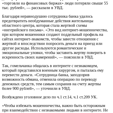
«торговли на финансовых биржах» люди потеряли свыше 55
тыс. рублей», — рассказали в УВД.
Благодаря неравнодушию сотрудника банка удалось
предотвратить необдуманные действия жительницы
областного центра, которая стала жертвой схемы
«нигерийского письма». «Это вид интернет-мошенничества,
при котором мошенники создают поддельный профиль на
сайтах интернет-знакомств, чтобы завести отношения с
жертвой и впоследствии попросить деньги на приезд или
другие расходы. Используются романтические и
эмоциональные уловки, чтобы заставить жертву поверить в
искренность своих намерений», — пояснили в УВД.
Так, гомельчанка общалась в интернете с незнакомцем,
который представился военным хирургом, и пыталась ему
перевести деньги. «Сотрудница банка, заподозрив
возможность обмана, отменила операцию по переводу
денежных средств, тем самым сохранив на счету жертвы
более 900 рублей», — уточнили в УВД.
Возбуждено уголовное дело по ч.1 ст.14, ч.1 ст.209 УК.
«Чтобы избежать мошенничества, важно быть осторожным
при взаимодействии с незнакомыми людьми в интернете. Не