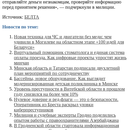
отправляйте деньги незнакомцам, проверяйте информацию
перед принятием решения», — подчеркнули в милиции.
Источник:
БЕЛТА
Новости по теме:
Новая техника для ЧС и двигатели без меди: чем
удивили в Могилеве на областном этапе «100 идей для
Беларуси»
Виртуальный помощник стоматолога и единая система
оплаты проезда. Как цифровые проекты упростят жизнь
минчан
Минская область и Татарстан подписали двухлетний
план мероприятий по сотрудничеству
Бассейны, новое оборудование. Как выглядит
модернизированная детская поликлиника в Минске
Уровень преступности в Витебской области в прошлом
году снизился на более чем 10%
Нулевое доверие и ред-флаги — это о безопасности.
Оперативник из Бреста раскрыл уловки
киберпреступников
Милиция и судебные эксперты Гродно поделились
опытом работы с правоохранителями Азербайджана
В Гродненской области стартовала информационная