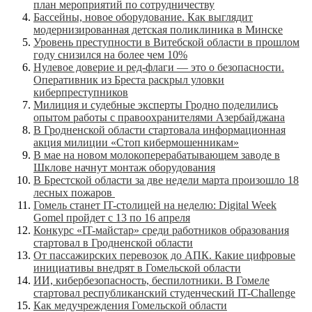
план мероприятий по сотрудничеству
Бассейны, новое оборудование. Как выглядит
модернизированная детская поликлиника в Минске
Уровень преступности в Витебской области в прошлом
году снизился на более чем 10%
Нулевое доверие и ред-флаги — это о безопасности.
Оперативник из Бреста раскрыл уловки
киберпреступников
Милиция и судебные эксперты Гродно поделились
опытом работы с правоохранителями Азербайджана
В Гродненской области стартовала информационная
акция милиции «Стоп кибермошенникам»
В мае на новом молокоперерабатывающем заводе в
Шклове начнут монтаж оборудования
В Брестской области за две недели марта произошло 18
лесных пожаров
Гомель станет IT-столицей на неделю: Digital Week
Gomel пройдет с 13 по 16 апреля
Конкурс «IT-майстар» среди работников образования
стартовал в Гродненской области
От пассажирских перевозок до АПК. Какие цифровые
инициативы внедрят в Гомельской области
ИИ, кибербезопасность, беспилотники. В Гомеле
стартовал республиканский студенческий IT-Challenge
Как медучреждения Гомельской области