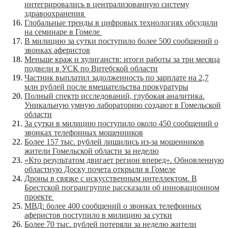
интегрировались в централизованную систему
здравоохранения
Глобальные тренды в цифровых технологиях обсудили
на семинаре в Гомеле
В милицию за сутки поступило более 500 сообщений о
звонках аферистов
Меньше краж и хулиганств: итоги работы за три месяца
подвели в УСК по Витебской области
Частник выплатил задолженность по зарплате на 2,7
млн рублей после вмешательства прокуратуры
Полный спектр исследований, глубокая аналитика.
Уникальную умную лабораторию создают в Гомельской
области
За сутки в милицию поступило около 450 сообщений о
звонках телефонных мошенников
Более 157 тыс. рублей лишились из-за мошенников
жители Гомельской области за неделю
«Кто результатом двигает регион вперед». Обновленную
областную Доску почета открыли в Гомеле
Дроны в связке с искусственным интеллектом. В
Брестской погрангруппе рассказали об инновационном
проекте
МВД: более 400 сообщений о звонках телефонных
аферистов поступило в милицию за сутки
Более 70 тыс. рублей потеряли за неделю жители