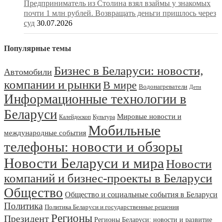
Предприниматель из Столина взял взаймы у знакомых
почти 1 млн рублей. Возвращать деньги пришлось через
суд
30.07.2026
Популярные темы
Бизнес в Беларуси: новости,
Автомобили
компании и рынки
В мире
Водонагреватели
Дети
Информационные технологии в
Беларуси
Мировые новости и
Калейдоскоп
Культура
Мобильные
международные события
телефоны: новости и обзоры
Новости Беларуси и мира
Новости
компаний и бизнес-проекты в Беларуси
Общество
Общество и социальные события в Беларуси
Политика
Политика Беларуси и государственные решения
Регионы
Президент
Регионы Беларуси: новости и развитие