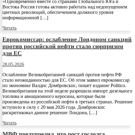
«Одновременно вместе со странами Глобального Юга и
Востока Россия готова активно работать над недопущением
цветных революций, обеспечением должного уровня
информационной […]
Читать
Еврокомиссар: ослабление Лондоном санкций
против российской нефти стало сюрпризом
для ЕС
28.05.2026
Ослабление Великобританией санкций против нефти РФ
стало неожиданностью для ЕС. Об этом заявил еврокомиссар
по экономике Валдис Домбровскис, пишет издание Politico.
Великобритания на этой неделе разрешила импорт дизельного
топлива и авиационного керосина, которые были
произведены из российской нефти в третьих странах. Решение
вступило в силу с 20 мая 2026 года. Домбровскис
раскритиковал данное решение Лондона, […]
Читать
МВФ предупредил, что рост госдолга