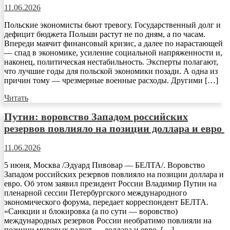
11.06.2026
Польские экономисты бьют тревогу. Государственный долг и
дефицит бюджета Польши растут не по дням, а по часам.
Впереди маячит финансовый кризис, а далее по нарастающей
— спад в экономике, усиление социальной напряженности и,
наконец, политическая нестабильность. Эксперты полагают,
что лучшие годы для польской экономики позади. А одна из
причин тому — чрезмерные военные расходы. Другими […]
Читать
Путин: воровство Западом российских
резервов повлияло на позиции доллара и евро
11.06.2026
5 июня, Москва /Эдуард Пивовар — БЕЛТА/. Воровство
Западом российских резервов повлияло на позиции доллара и
евро. Об этом заявил президент России Владимир Путин на
пленарной сессии Петербургского международного
экономического форума, передает корреспондент БЕЛТА.
«Санкции и блокировка (а по сути — воровство)
международных резервов России необратимо повлияли на
позиции мировых валют — доллара и евро. […]