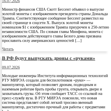
16.07.2026
Министр финансов США Скотт Бессент объявил о выпуске
золотой монеты с изображением президента страны Дональда
Трампа. Соответствующее сообщение Бессент разместил на
своей странице в соцсети X. Выпуск золотой монеты
номиналом $1 с изображением Трампа приурочен к 250-летию
независимости США. По словам главы Минфина, монета с
изображением действующего главы Белого дома призвана
прославить силу американских ценностей […]
Читать
В РФ будут выпускать дроны с «руками»
09.07.2026
Молодые инженеры Института информационных технологий
РТУ МИРЭА создали для беспилотников «руки» —
манипулятор, который позволяет дронам, подводным и
наземным роботам брать пробы грунта, открывать двери и
захватывать грузы. Об этом сообщает ТАСС со ссылкой на
пресс-службу вуза. В РТУ МИРЭА пояснили, что новая
система представляет собой легкий тросово-звенный
манипулятор, достаточно прочный для работы с предметами