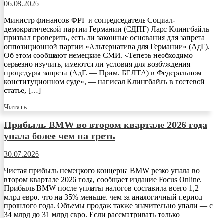
06.08.2026
Министр финансов ФРГ и сопредседатель Социал-
демократической партии Германии (СДПГ) Ларс Клингбайль
призвал проверить, есть ли законные основания для запрета
оппозиционной партии «Альтернатива для Германии» (АдГ).
Об этом сообщают немецкие СМИ. «Теперь необходимо
серьезно изучить, имеются ли условия для возбуждения
процедуры запрета (АдГ. — Прим. БЕЛТА) в Федеральном
конституционном суде», — написал Клингбайль в гостевой
статье, […]
Читать
Прибыль BMW во втором квартале 2026 года
упала более чем на треть
30.07.2026
Чистая прибыль немецкого концерна BMW резко упала во
втором квартале 2026 года, сообщает издание Focus Online.
Прибыль BMW после уплаты налогов составила всего 1,2
млрд евро, что на 35% меньше, чем за аналогичный период
прошлого года. Объемы продаж также значительно упали — с
34 млрд до 31 млрд евро. Если рассматривать только