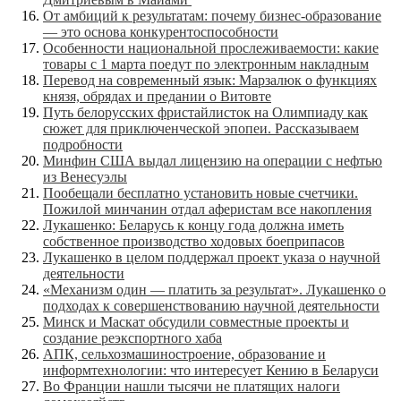
От амбиций к результатам: почему бизнес-образование
— это основа конкурентоспособности
Особенности национальной прослеживаемости: какие
товары с 1 марта поедут по электронным накладным
Перевод на современный язык: Марзалюк о функциях
князя, обрядах и предании о Витовте
Путь белорусских фристайлисток на Олимпиаду как
сюжет для приключенческой эпопеи. Рассказываем
подробности
Минфин США выдал лицензию на операции с нефтью
из Венесуэлы
Пообещали бесплатно установить новые счетчики.
Пожилой минчанин отдал аферистам все накопления
Лукашенко: Беларусь к концу года должна иметь
собственное производство ходовых боеприпасов
Лукашенко в целом поддержал проект указа о научной
деятельности
«Механизм один — платить за результат». Лукашенко о
подходах к совершенствованию научной деятельности
Минск и Маскат обсудили совместные проекты и
создание реэкспортного хаба
АПК, сельхозмашиностроение, образование и
информтехнологии: что интересует Кению в Беларуси
Во Франции нашли тысячи не платящих налоги