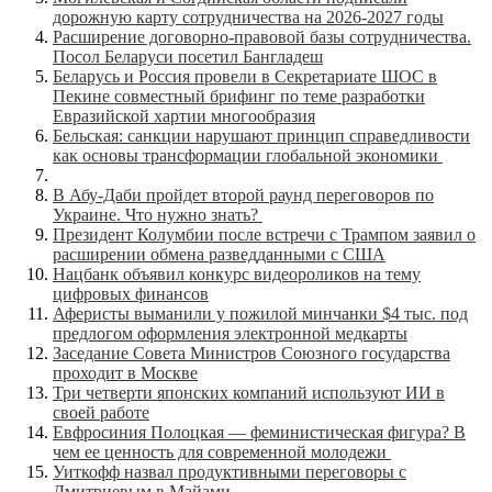
дорожную карту сотрудничества на 2026-2027 годы
Расширение договорно-правовой базы сотрудничества.
Посол Беларуси посетил Бангладеш
Беларусь и Россия провели в Секретариате ШОС в
Пекине совместный брифинг по теме разработки
Евразийской хартии многообразия
Бельская: санкции нарушают принцип справедливости
как основы трансформации глобальной экономики
В Абу-Даби пройдет второй раунд переговоров по
Украине. Что нужно знать?
Президент Колумбии после встречи с Трампом заявил о
расширении обмена разведданными с США
Нацбанк объявил конкурс видеороликов на тему
цифровых финансов
Аферисты выманили у пожилой минчанки $4 тыс. под
предлогом оформления электронной медкарты
Заседание Совета Министров Союзного государства
проходит в Москве
Три четверти японских компаний используют ИИ в
своей работе
Евфросиния Полоцкая — феминистическая фигура? В
чем ее ценность для современной молодежи
Уиткофф назвал продуктивными переговоры с
Дмитриевым в Майами