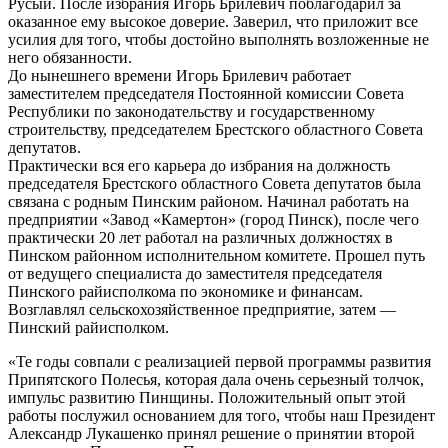
Русый. После избрания Игорь Брилевич поблагодарил за
оказанное ему высокое доверие. Заверил, что приложит все
усилия для того, чтобы достойно выполнять возложенные не
него обязанности.
До нынешнего времени Игорь Брилевич работает
заместителем председателя Постоянной комиссии Совета
Республики по законодательству и государственному
строительству, председателем Брестского областного Совета
депутатов.
Практически вся его карьера до избрания на должность
председателя Брестского областного Совета депутатов была
связана с родным Пинским районом. Начинал работать на
предприятии «Завод «Камертон» (город Пинск), после чего
практически 20 лет работал на различных должностях в
Пинском районном исполнительном комитете. Прошел путь
от ведущего специалиста до заместителя председателя
Пинского райисполкома по экономике и финансам.
Возглавлял сельскохозяйственное предприятие, затем —
Пинский райисполком.
«Те годы совпали с реализацией первой программы развития
Припятского Полесья, которая дала очень серьезный толчок,
импульс развитию Пинщины. Положительный опыт этой
работы послужил основанием для того, чтобы наш Президент
Александр Лукашенко принял решение о принятии второй