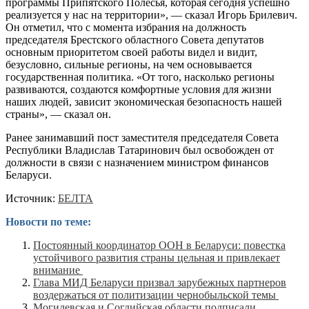
программы Припятского Полесья, которая сегодня успешно
реализуется у нас на территории», — сказал Игорь Брилевич.
Он отметил, что с момента избрания на должность
председателя Брестского областного Совета депутатов
основным приоритетом своей работы видел и видит,
безусловно, сильные регионы, на чем основывается
государственная политика. «От того, насколько регионы
развиваются, создаются комфортные условия для жизни
наших людей, зависит экономическая безопасность нашей
страны», — сказал он.
Ранее занимавший пост заместителя председателя Совета
Республики Владислав Татаринович был освобожден от
должности в связи с назначением министром финансов
Беларуси.
Источник:
БЕЛТА
Новости по теме:
Постоянный координатор ООН в Беларуси: повестка
устойчивого развития страны цельная и привлекает
внимание
Глава МИД Беларуси призвал зарубежных партнеров
воздержаться от политизации чернобыльской темы
Могилевская и Согдийская области подписали