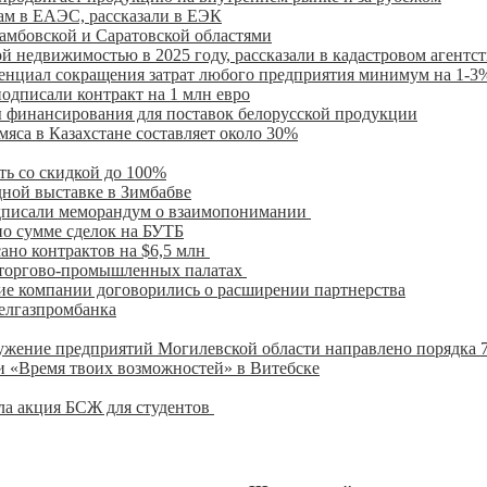
кам в ЕАЭС, рассказали в ЕЭК
Тамбовской и Саратовской областями
й недвижимостью в 2025 году, рассказали в кадастровом агентст
нциал сокращения затрат любого предприятия минимум на 1-3
одписали контракт на 1 млн евро
 финансирования для поставок белорусской продукции
яса в Казахстане составляет около 30%
ть со скидкой до 100%
ной выставке в Зимбабве
одписали меморандум о взаимопонимании
по сумме сделок на БУТБ
ано контрактов на $6,5 млн
и торгово-промышленных палатах
кие компании договорились о расширении партнерства
Белгазпромбанка
ружение предприятий Могилевской области направлено порядка 
и «Время твоих возможностей» в Витебске
ала акция БСЖ для студентов