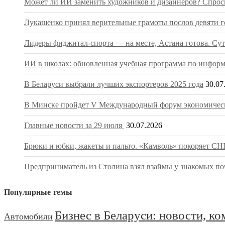
Может ли ИИ заменить художников и дизайнеров? Спрос
Лукашенко принял верительные грамоты послов девяти г
Лидеры фиджитал-спорта — на месте, Астана готова. Сут
ИИ в школах: обновленная учебная программа по информа
В Беларуси выбрали лучших экспортеров 2025 года
30.07
В Минске пройдет V Международный форум экономическ
Главные новости за 29 июля
30.07.2026
Брюки и юбки, жакеты и пальто. «Камволь» покоряет СНГ
Предприниматель из Столина взял взаймы у знакомых поч
Популярные темы
Бизнес в Беларуси: новости, к
Автомобили