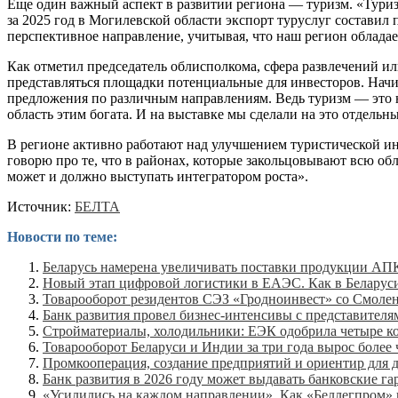
Еще один важный аспект в развитии региона — туризм. «Тури
за 2025 год в Могилевской области экспорт туруслуг составил 
перспективное направление, учитывая, что наш регион облад
Как отметил председатель облисполкома, сфера развлечений и
представляться площадки потенциальные для инвесторов. Начин
предложения по различным направлениям. Ведь туризм — это 
область этим богата. И на выставке мы сделали на это отдельн
В регионе активно работают над улучшением туристической инф
говорю про те, что в районах, которые закольцовывают всю об
может и должно выступать интегратором роста».
Источник:
БЕЛТА
Новости по теме:
Беларусь намерена увеличивать поставки продукции АПК
Новый этап цифровой логистики в ЕАЭС. Как в Беларуси
Товарооборот резидентов СЭЗ «Гродноинвест» со Смоленс
Банк развития провел бизнес-интенсивы с представителя
Стройматериалы, холодильники: ЕЭК одобрила четыре 
Товарооборот Беларуси и Индии за три года вырос более 
Промкооперация, создание предприятий и ориентир для 
Банк развития в 2026 году может выдавать банковские га
«Усилились на каждом направлении». Как «Беллегпром» 