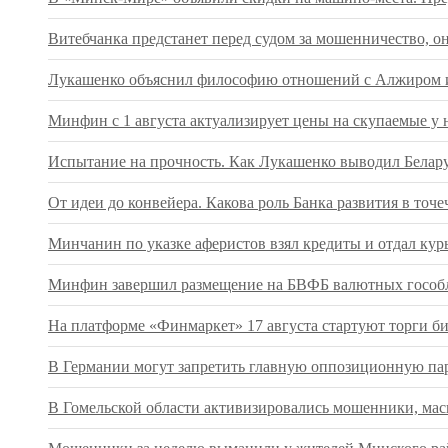
Витебчанка предстанет перед судом за мошенничество, о
Лукашенко объяснил философию отношений с Алжиром и
Минфин с 1 августа актуализирует цены на скупаемые у 
Испытание на прочность. Как Лукашенко выводил Беларус
От идеи до конвейера. Какова роль Банка развития в т
Минчанин по указке аферистов взял кредиты и отдал кур
Минфин завершил размещение на БВФБ валютных гособл
На платформе «Финмаркет» 17 августа стартуют торги 
В Германии могут запретить главную оппозиционную па
В Гомельской области активизировались мошенники, ма