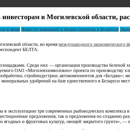
 инвесторам в Могилевской области, ра
си и мира
Новости компаний и бизнес-проекты в Беларуси
Экон
огилевской области, во время
международного экономического ф
рреспондент БЕЛТА.
лощадками. Среди них — организация производства беленой хи
изуемого ОАО «Могилевхимволокно» проекта по производству хло
ообработки, стройиндустрии; автокомпонентов для «Белджи»; м
 минеральных удобрений на базе единственного в Беларуси мес
ены в эксплуатацию три современных рыбоводческих комплекса 
нвестиционные предложения, так и предложения по созданию ра
нию ягодных и фруктовых культур, овощей закрытого грунта», — 