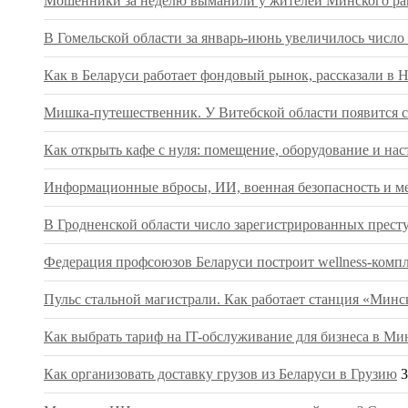
Мошенники за неделю выманили у жителей Минского рай
В Гомельской области за январь-июнь увеличилось числ
Как в Беларуси работает фондовый рынок, рассказали в 
Мишка-путешественник. У Витебской области появится с
Как открыть кафе с нуля: помещение, оборудование и нас
Информационные вбросы, ИИ, военная безопасность и ме
В Гродненской области число зарегистрированных престу
Федерация профсоюзов Беларуси построит wellness-компл
Пульс стальной магистрали. Как работает станция «Мин
Как выбрать тариф на IT-обслуживание для бизнеса в Ми
Как организовать доставку грузов из Беларуси в Грузию
3