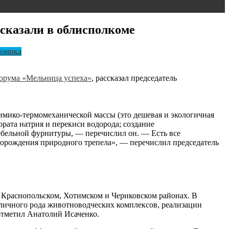
ссказали в облисполкоме
омика
орума «Мельница успеха»
, рассказал председатель
мико-термомеханической массы (это дешевая и экологичная
рата натрия и перекиси водорода; создание
ебельной фурнитуры, — перечислил он. — Есть все
торождения природного трепела», — перечислил председатель
в Краснопольском, Хотимском и Чериковском районах. В
зличного рода животноводческих комплексов, реализации
отметил Анатолий Исаченко.