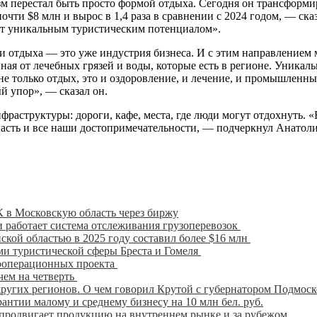
зм перестал быть просто формой отдыха. Сегодня он трансформи
почти $8 млн и вырос в 1,4 раза в сравнении с 2024 годом, — с
ает уникальным туристическим потенциалом».
ли отдыха — это уже индустрия бизнеса. И с этим направлением
ая от лечебных грязей и воды, которые есть в регионе. Уникаль
не только отдых, это и оздоровление, и лечение, и промышлен
ый упор», — сказал он.
раструктуры: дороги, кафе, места, где люди могут отдохнуть. 
ласть и все наши достопримечательности, — подчеркнул Анатоли
 в Московскую область через биржу
 работает система отслеживания грузоперевозок
кой областью в 2025 году составил более $16 млн
ми туристической сферы Бреста и Гомеля
кооперационных проекта
чем на четверть
других регионов. О чем говорил Крутой с губернатором Подмос
рантии малому и среднему бизнесу на 10 млн бел. руб.
продвигает продукцию на внутреннем рынке и за рубежом