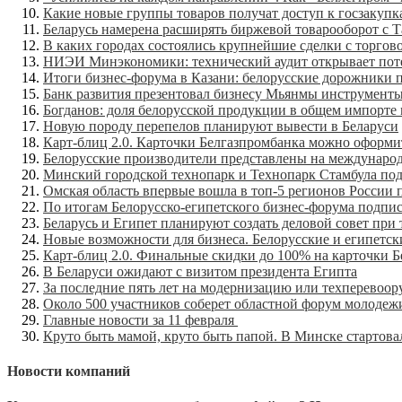
Какие новые группы товаров получат доступ к госзакуп
Беларусь намерена расширять биржевой товарооборот с 
В каких городах состоялись крупнейшие сделки с торгово
НИЭИ Минэкономики: технический аудит открывает поте
Итоги бизнес-форума в Казани: белорусские дорожники п
Банк развития презентовал бизнесу Мьянмы инструменты
Богданов: доля белорусской продукции в общем импорте м
Новую породу перепелов планируют вывести в Беларуси
Карт-блиц 2.0. Карточки Белгазпромбанка можно оформи
Белорусские производители представлены на международ
Минский городской технопарк и Технопарк Стамбула п
Омская область впервые вошла в топ-5 регионов России 
По итогам Белорусско-египетского бизнес-форума подпис
Беларусь и Египет планируют создать деловой совет пр
Новые возможности для бизнеса. Белорусские и египетс
Карт-блиц 2.0. Финальные скидки до 100% на карточки 
В Беларуси ожидают с визитом президента Египта
За последние пять лет на модернизацию или техперевоо
Около 500 участников соберет областной форум молодеж
Главные новости за 11 февраля
Круто быть мамой, круто быть папой. В Минске стартов
Новости компаний