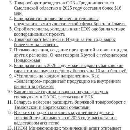
Товарооборот резидентов СЭЗ «Гродноинвест» со
Смоленской областью в 2025 году составил более $16
млн
Банк развития провел бизнес-интенсивы с
представителями туристической сферы Бреста и Гомеля
Стройматериалы, холодильники: ЕЭК одобрила четыре
кооперационных проекта
Товарооборот Беларуси и Индии за три года вырос
более чем на четверть
Промкооперация, создание предприятий и ориентир для
других регионов. О чем говорил Крутой с губернатором
Подмосковья
Банк развития в 2026 году может выдавать банковские
гарантии малому и среднему бизнесу на 10 млн бел. руб.
«Усилились на каждом направлении». Как
«Беллегпром» продвигает продукцию на внутреннем
рынке и за рубежом
Какие новые группы товаров получат доступ к
госзакупкам в ЕАЭС, рассказали в ЕЭК
Беларусь намерена расширять биржевой товарооборот с
Тамбовской и Саратовской областями
В каких городах состоялись крупнейшие сделки с
торговой недвижимостью в 2025 году, рассказали в
кадастровом агентстве
НИЭИ Минэкономики: технический аудит открывает