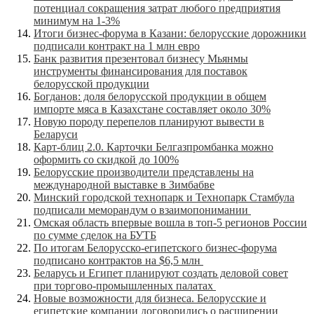
потенциал сокращения затрат любого предприятия
минимум на 1-3%
Итоги бизнес-форума в Казани: белорусские дорожники
подписали контракт на 1 млн евро
Банк развития презентовал бизнесу Мьянмы
инструменты финансирования для поставок
белорусской продукции
Богданов: доля белорусской продукции в общем
импорте мяса в Казахстане составляет около 30%
Новую породу перепелов планируют вывести в
Беларуси
Карт-блиц 2.0. Карточки Белгазпромбанка можно
оформить со скидкой до 100%
Белорусские производители представлены на
международной выставке в Зимбабве
Минский городской технопарк и Технопарк Стамбула
подписали меморандум о взаимопонимании
Омская область впервые вошла в топ-5 регионов России
по сумме сделок на БУТБ
По итогам Белорусско-египетского бизнес-форума
подписано контрактов на $6,5 млн
Беларусь и Египет планируют создать деловой совет
при торгово-промышленных палатах
Новые возможности для бизнеса. Белорусские и
египетские компании договорились о расширении