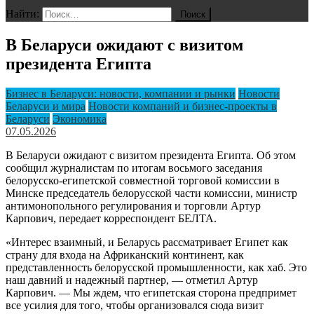
Найти:
В Беларуси ожидают с визитом
президента Египта
Бизнес в Беларуси: новости, компании и рынки
Новости
Беларуси и мира
Новости компаний и бизнес-проекты в
Беларуси
Экономика
07.05.2026
В Беларуси ожидают с визитом президента Египта. Об этом
сообщил журналистам по итогам восьмого заседания
белорусско-египетской совместной торговой комиссии в
Минске председатель белорусской части комиссии, министр
антимонопольного регулирования и торговли Артур
Карпович, передает корреспондент БЕЛТА.
«Интерес взаимный, и Беларусь рассматривает Египет как
страну для входа на Африканский континент, как
представленность белорусской промышленности, как хаб. Это
наш давний и надежный партнер, — отметил Артур
Карпович. — Мы ждем, что египетская сторона предпримет
все усилия для того, чтобы организовался сюда визит