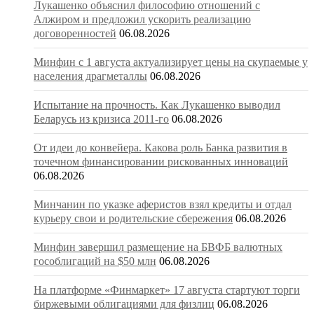
Лукашенко объяснил философию отношений с
Алжиром и предложил ускорить реализацию
договоренностей
06.08.2026
Минфин с 1 августа актуализирует цены на скупаемые у
населения драгметаллы
06.08.2026
Испытание на прочность. Как Лукашенко выводил
Беларусь из кризиса 2011-го
06.08.2026
От идеи до конвейера. Какова роль Банка развития в
точечном финансировании рискованных инноваций
06.08.2026
Минчанин по указке аферистов взял кредиты и отдал
курьеру свои и родительские сбережения
06.08.2026
Минфин завершил размещение на БВФБ валютных
гособлигаций на $50 млн
06.08.2026
На платформе «Финмаркет» 17 августа стартуют торги
биржевыми облигациями для физлиц
06.08.2026