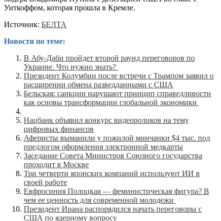
Уиткоффом, которая прошла в Кремле.
Источник:
БЕЛТА
Новости по теме:
В Абу-Даби пройдет второй раунд переговоров по
Украине. Что нужно знать?
Президент Колумбии после встречи с Трампом заявил о
расширении обмена разведданными с США
Бельская: санкции нарушают принцип справедливости
как основы трансформации глобальной экономики
Нацбанк объявил конкурс видеороликов на тему
цифровых финансов
Аферисты выманили у пожилой минчанки $4 тыс. под
предлогом оформления электронной медкарты
Заседание Совета Министров Союзного государства
проходит в Москве
Три четверти японских компаний используют ИИ в
своей работе
Евфросиния Полоцкая — феминистическая фигура? В
чем ее ценность для современной молодежи
Президент Ирана распорядился начать переговоры с
США по ядерному вопросу