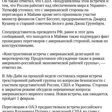
Он также отметил, что США «воодушевлены этой встречей и
тем, что Россия работает над обеспечением мира в Украине».
Уиткофф уточнил, что с американской стороны на
переговорах в Майами кроме него принимали участие
министр финансов Скотт Бессент, предприниматель Джаред
Кушнер и старший советник Белого дома Джош Груенбаум.
Спецпредставитель президента РФ, ранее в этот день
сообщавший, что находится в Майями также подтвердил факт
прошедших переговоров с американской стороной, назвав их
конструктивными.
«Конструктивная встреча с американской делегацией по
миротворчеству. Продуктивное обсуждение также в рамках
американо-российской экономической рабочей группы», —
отметил он.
В Абу-Даби на прошлой неделе состоялась первая встреча
трехсторонней рабочей группы по вопросам безопасности с
участием представителей России, США и Украины. Стороны
в закрытом режиме обсудили нерешенные вопросы
американского мирного плана. Новая встреча, как ожидается,
пройдет 1 февраля.
Переговорам в ОАЭ предшествовала встреча российского
лидера Владимира Путина с делегацией США во главе с