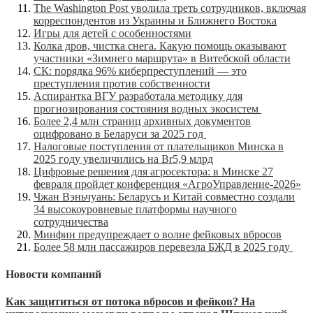
The Washington Post уволила треть сотрудников, включая
корреспондентов из Украины и Ближнего Востока
Игры для детей с особенностями
Колка дров, чистка снега. Какую помощь оказывают
участники «Зимнего маршрута» в Витебской области
СК: порядка 96% киберпреступлений — это
преступления против собственности
Аспирантка ВГУ разработала методику для
прогнозирования состояния водных экосистем
Более 2,4 млн страниц архивных документов
оцифровано в Беларуси за 2025 год
Налоговые поступления от плательщиков Минска в
2025 году увеличились на Br5,9 млрд
Цифровые решения для агросектора: в Минске 27
февраля пройдет конференция «АгроУправление-2026»
Чжан Вэньчуань: Беларусь и Китай совместно создали
34 высокоуровневые платформы научного
сотрудничества
Минфин предупреждает о волне фейковых вбросов
Более 58 млн пассажиров перевезла БЖД в 2025 году
Новости компаний
Как защититься от потока вбросов и фейков? На