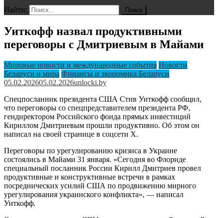
Найти:
Уиткофф назвал продуктивными
переговоры с Дмитриевым в Майами
Мировые новости и международные события
Новости
Беларуси и мира
Финансы и экономика Беларуси
05.02.2026
05.02.2026
unlocki.by
Спецпосланник президента США Стив Уиткофф сообщил,
что переговоры со спецпредставителем президента РФ,
гендиректором Российского фонда прямых инвестиций
Кириллом Дмитриевым прошли продуктивно. Об этом он
написал на своей странице в соцсети Х.
Переговоры по урегулированию кризиса в Украине
состоялись в Майами 31 января. «Сегодня во Флориде
специальный посланник России Кирилл Дмитриев провел
продуктивные и конструктивные встречи в рамках
посреднических усилий США по продвижению мирного
урегулирования украинского конфликта», — написал
Уиткофф.