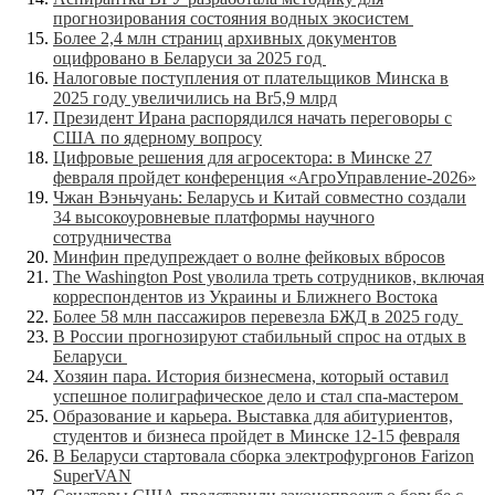
прогнозирования состояния водных экосистем
Более 2,4 млн страниц архивных документов
оцифровано в Беларуси за 2025 год
Налоговые поступления от плательщиков Минска в
2025 году увеличились на Br5,9 млрд
Президент Ирана распорядился начать переговоры с
США по ядерному вопросу
Цифровые решения для агросектора: в Минске 27
февраля пройдет конференция «АгроУправление-2026»
Чжан Вэньчуань: Беларусь и Китай совместно создали
34 высокоуровневые платформы научного
сотрудничества
Минфин предупреждает о волне фейковых вбросов
The Washington Post уволила треть сотрудников, включая
корреспондентов из Украины и Ближнего Востока
Более 58 млн пассажиров перевезла БЖД в 2025 году
В России прогнозируют стабильный спрос на отдых в
Беларуси
Хозяин пара. История бизнесмена, который оставил
успешное полиграфическое дело и стал спа-мастером
Образование и карьера. Выставка для абитуриентов,
студентов и бизнеса пройдет в Минске 12-15 февраля
В Беларуси стартовала сборка электрофургонов Farizon
SuperVAN