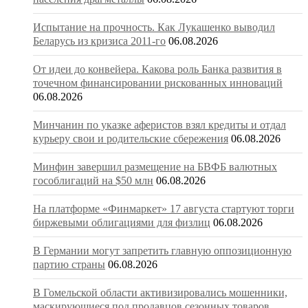
Испытание на прочность. Как Лукашенко выводил
Беларусь из кризиса 2011-го
06.08.2026
От идеи до конвейера. Какова роль Банка развития в
точечном финансировании рискованных инноваций
06.08.2026
Минчанин по указке аферистов взял кредиты и отдал
курьеру свои и родительские сбережения
06.08.2026
Минфин завершил размещение на БВФБ валютных
гособлигаций на $50 млн
06.08.2026
На платформе «Финмаркет» 17 августа стартуют торги
биржевыми облигациями для физлиц
06.08.2026
В Германии могут запретить главную оппозиционную
партию страны
06.08.2026
В Гомельской области активизировались мошенники,
маскирующиеся под продавцов сезонных товаров