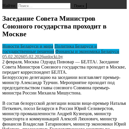
Найти:
Заседание Совета Министров
Союзного государства проходит в
Москве
Новости Беларуси и мира
Политика Беларуси и
государственные решения
Финансы и экономика Беларуси
05.02.2026
05.02.2026
unlocki.by
2 февраля, Москва /Эдуард Пивовар — БЕЛТА/. Заседание
Совета Министров Союзного государства проходит в Москве,
передает корреспондент БЕЛТА.
Белорусскую делегацию на заседании возглавляет премьер-
министр Александр Турчин. Мероприятие проходит под
председательством главы союзного Совмина премьер-
министра России Михаила Мишустина.
В состав белорусской делегации вошли вице-премьер Наталья
Петкевич, посол Беларуси в России Юрий Селиверстов,
министр промышленности Андрей Кузнецов, министр
транспорта и коммуникаций Алексей Ляхнович, министр
финансов Владислав Татаринович, министр экономики Юрий