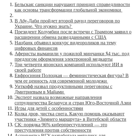
Бельская: санкции нарушают принцип справедливости
как основы трансформации глобальной экономики
В Абу-Даби пройдет второй раунд переговоров по
Украине. Что нужно знать?
Президент Колумбии после встречи с Трампом заявил о
расширении обмена разведданными с США
Нацбанк объявил конкурс видеороликов на тему
цифровых финансов
Аферисты выманили у пожилой минчанки $4 тыс. под
предлогом оформления электронной медкарты
Три четверти японских компаний используют ИИ в
своей работе
Евфросиния Полоцкая — феминистическая фигура? В
чем ее ценность для современной молодежи
Уиткофф назвал продуктивными переговоры с
Дмитриевым в Майами
Эксперт назвала возможные направления
сотрудничества Беларуси и стран Юго-Восточной Азии
Игры для детей с особенностями
Колка дров, чистка снега. Какую помощь оказывают
участники «Зимнего маршрута» в Витебской области
СК: порядка 96% киберпреступлений — это
преступления против собственности
Аспирантка ВГУ разработала методику для