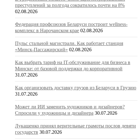
преступлений за полгода сократилось почти на 8%
02.08.2026
Федерация профсоюзов Беларуси построит wellness-
комплекс в Нарочанском крае
02.08.2026
Пульс стальной магистрали. Как работает станция
«Минск-Пассажирский»
02.08.2026
Как выбрать тариф на IT-обслуживание для бизнеса в
Минске: от базовой поддержки до корпоративной
31.07.2026
Как организовать доставку грузов из Беларуси в Грузию
31.07.2026
Может ли ИИ заменить художников и дизайнеров?
Спросили у художницы и дизайнера
30.07.2026
Лукашенко принял верительные грамоты послов девяти
государств
30.07.2026