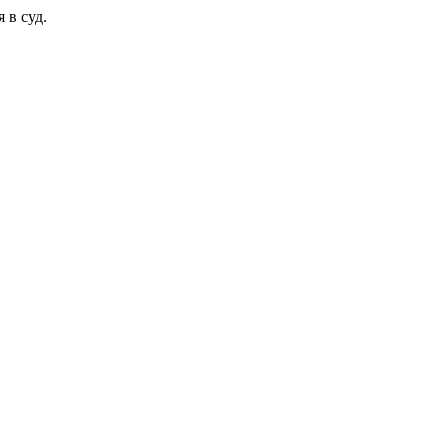
 в суд.
.