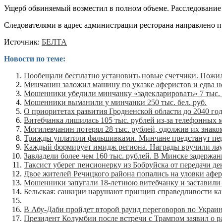
Ущерб обвиняемый возместил в полном объеме. Расследование 
Следователями в адрес администрации ресторана направлено 
Источник:
БЕЛТА
Новости по теме:
Пообещали бесплатно установить новые счетчики. Пожил
Минчанин заложил машину по указке аферистов и едва н
Мошенники убедили минчанку «задекларировать» 7 тыс. бе
Мошенники выманили у минчанки 250 тыс. бел. руб.
О приоритетах развития Гродненской области до 2040 го
Витебчанка лишилась 105 тыс. рублей из-за телефонных 
Могилевчанин потерял 28 тыс. рублей, одолжив их знаком
Трижды уплатили фальшивками. Минчане предстанут пер
Каждый формирует имидж региона. Награды вручили лау
Завладели более чем 160 тыс. рублей. В Минске задерж
Таксист уберег пенсионерку из Бобруйска от передачи де
Двое жителей Речицкого района попались на уловки афери
Мошенники запугали 18-летнюю витебчанку и заставили 
Бельская: санкции нарушают принцип справедливости к
В Абу-Даби пройдет второй раунд переговоров по Украин
Президент Колумбии после встречи с Трампом заявил о