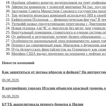
Нацбанк объявил конкурс видеороликов на тему цифров
Аферисты выманили у пожилой минчанки $4 тыс. под пр
Заседание Совета Министров Союзного государства прох
Три четверти японских компаний используют ИИ в своей
Евфросиния Полоцкая — феминистическая фигура? В чем
Уиткофф назвал продуктивными переговоры с Дмитрие
Новая техника для ЧС и двигатели без меди: чем удивили
Виртуальный помощник стоматолога и единая система оп
От амбиций к результатам: почему бизнес-образование —
Особенности национальной прослеживаемости: какие тов
Перевод на современный язык: Марзалюк о функциях княз
Путь белорусских фристайлисток на Олимпиаду как сюже
Минфин США выдал лицензию на операции с нефтью из
Новости компаний
Как защититься от потока вбросов и фейков? На интерес
06.08.2026
В крупнейших городах Италии объявлен красный уровень о
06.08.2026
БУТБ аккредитовала первого брокера в Индии