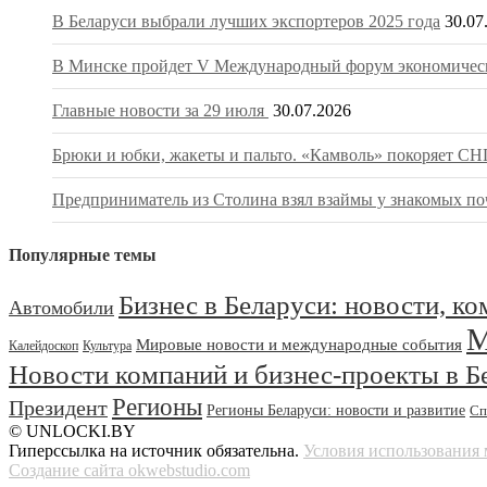
В Беларуси выбрали лучших экспортеров 2025 года
30.07
В Минске пройдет V Международный форум экономическ
Главные новости за 29 июля
30.07.2026
Брюки и юбки, жакеты и пальто. «Камволь» покоряет СНГ
Предприниматель из Столина взял взаймы у знакомых поч
Популярные темы
Бизнес в Беларуси: новости, к
Автомобили
М
Мировые новости и международные события
Калейдоскоп
Культура
Новости компаний и бизнес-проекты в Б
Регионы
Президент
Регионы Беларуси: новости и развитие
Сп
© UNLOCKI.BY
Гиперссылка на источник обязательна.
Условия использования 
Создание сайта okwebstudio.com