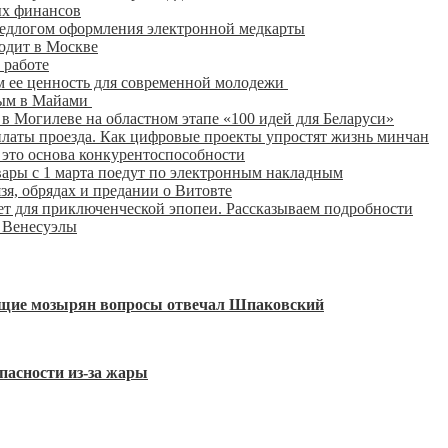
ых финансов
едлогом оформления электронной медкарты
одит в Москве
 работе
 ее ценность для современной молодежи
вым в Майами
 в Могилеве на областном этапе «100 идей для Беларуси»
латы проезда. Как цифровые проекты упростят жизнь минчан
 это основа конкурентоспособности
ары с 1 марта поедут по электронным накладным
я, обрядах и предании о Витовте
т для приключенческой эпопеи. Рассказываем подробности
 Венесуэлы
ующие мозырян вопросы отвечал Шпаковский
пасности из-за жары