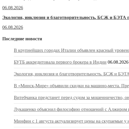
06.08.2026
Экология, инклюзия и благотворительность. БСЖ и БЭТА п
06.08.2026
Последние новости
В крупнейших городах Италии объявлен красный уровень
БУТБ аккредитовала первого брокера в Индии
06.08.2026
Экология, инклюзия и благотворительность. БСЖ и БЭТА
В «Минск-Мире» объявили скидки на машино-места. Пред
Витебчанка предстанет перед судом за мошенничество, о
Лукашенко объяснил философию отношений с Алжиром и
Минфин с 1 августа актуализирует цены на скупаемые у 