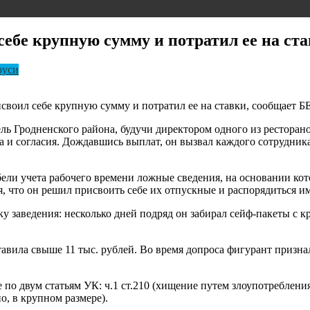
себе крупную сумму и потратил ее на ст
руси
исвоил себе крупную сумму и потратил ее на ставки, сообщает 
ль Гродненского района, будучи директором одного из ресторан
и согласия. Дождавшись выплат, он вызвал каждого сотрудника
ели учета рабочего времени ложные сведения, на основании кот
, что он решил присвоить себе их отпускные и распорядиться и
ку заведения: несколько дней подряд он забирал сейф-пакеты с
тавила свыше 11 тыс. рублей. Во время допроса фигурант признал
по двум статьям УК: ч.1 ст.210 (хищение путем злоупотреблени
о, в крупном размере).