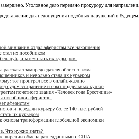
завершено. Уголовное дело передано прокурору для направления
представление для недопущения подобных нарушений в будущем
ой минчанин отдал аферистам все накопления
е стал их пособником
л. руб., а затем стать их курьером
да рассказал зампредседателя облисполкома
мошенников и невольно стала их курьером
ому: тот проиграл все в онлайн-казино
ед судом за хранение и сбыт поддельных купюр
реатам почетного звания «Человек года Брестчины»
аны пособники аферистов
нег аферистам
стов и передали курьеру более 140 тыс. рублей
стать их курьером
ак основы трансформации глобальной экономики
е. Что нужно знать?
 расширении обмена разведданными с США