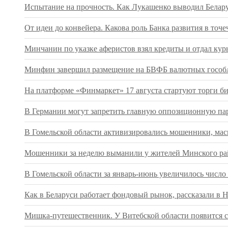
Испытание на прочность. Как Лукашенко выводил Беларус
От идеи до конвейера. Какова роль Банка развития в т
Минчанин по указке аферистов взял кредиты и отдал кур
Минфин завершил размещение на БВФБ валютных гособл
На платформе «Финмаркет» 17 августа стартуют торги 
В Германии могут запретить главную оппозиционную па
В Гомельской области активизировались мошенники, ма
Мошенники за неделю выманили у жителей Минского рай
В Гомельской области за январь-июнь увеличилось числ
Как в Беларуси работает фондовый рынок, рассказали в 
Мишка-путешественник. У Витебской области появится с