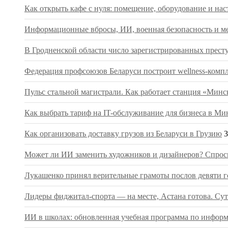
Как открыть кафе с нуля: помещение, оборудование и нас
Информационные вбросы, ИИ, военная безопасность и ме
В Гродненской области число зарегистрированных престу
Федерация профсоюзов Беларуси построит wellness-компл
Пульс стальной магистрали. Как работает станция «Мин
Как выбрать тариф на IT-обслуживание для бизнеса в Ми
Как организовать доставку грузов из Беларуси в Грузию
3
Может ли ИИ заменить художников и дизайнеров? Спрос
Лукашенко принял верительные грамоты послов девяти г
Лидеры фиджитал-спорта — на месте, Астана готова. Сут
ИИ в школах: обновленная учебная программа по информа