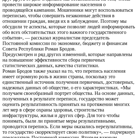
провести широкое информирование населения о
проводящейся кампании. Мошенники могут воспользоваться
переписью, чтобы совершить незаконные действия в
отношении граждан, введя их в заблуждение. Поэтому мы
обсудили те аспекты, которые позволят людей информировать
обо всех обстоятельствах этого важного государственного
события», — рассказал журналистам председатель
Постоянной комиссии по экономике, бюджету и финансам
Совета Республики Роман Бродов.
Предусмотрен и ряд других изменений, которые направлены
на повышение эффективности сбора первичных
статистических данных, качества статистики.
Роман Бродов также указал на то, что перепись населения
имеет огромную роль в жизни страны, поскольку это
единственный источник получения первичных, достоверных,
надежных данных об обществе, о его характеристиках. «Мы
получаем своеобразный портрет общества. На основе данных,
полученных в результате переписи, государство может
оценить результативность принятых на протяжении многих
лет мер в сфере охраны здоровья, строительства
инфраструктуры, жилья и других сфер. Для того чтобы
понимать, были ли принятые меры результативными,
проводится перепись. Если меры оказались нерезультативны,
то государство скорректирует свою политику», — подчеркнул
председатель Постоянной комиссии. Вторым важным