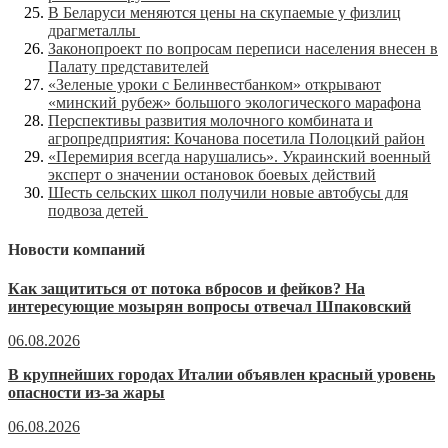
В Беларуси меняются цены на скупаемые у физлиц
драгметаллы
Законопроект по вопросам переписи населения внесен в
Палату представителей
«Зеленые уроки с Белинвестбанком» открывают
«минский рубеж» большого экологического марафона
Перспективы развития молочного комбината и
агропредприятия: Кочанова посетила Полоцкий район
«Перемирия всегда нарушались». Украинский военный
эксперт о значении остановок боевых действий
Шесть сельских школ получили новые автобусы для
подвоза детей
Новости компаний
Как защититься от потока вбросов и фейков? На
интересующие мозырян вопросы отвечал Шпаковский
06.08.2026
В крупнейших городах Италии объявлен красный уровень
опасности из-за жары
06.08.2026