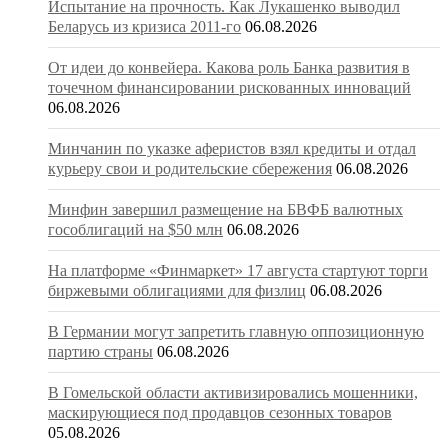
Испытание на прочность. Как Лукашенко выводил
Беларусь из кризиса 2011-го
06.08.2026
От идеи до конвейера. Какова роль Банка развития в
точечном финансировании рискованных инноваций
06.08.2026
Минчанин по указке аферистов взял кредиты и отдал
курьеру свои и родительские сбережения
06.08.2026
Минфин завершил размещение на БВФБ валютных
гособлигаций на $50 млн
06.08.2026
На платформе «Финмаркет» 17 августа стартуют торги
биржевыми облигациями для физлиц
06.08.2026
В Германии могут запретить главную оппозиционную
партию страны
06.08.2026
В Гомельской области активизировались мошенники,
маскирующиеся под продавцов сезонных товаров
05.08.2026