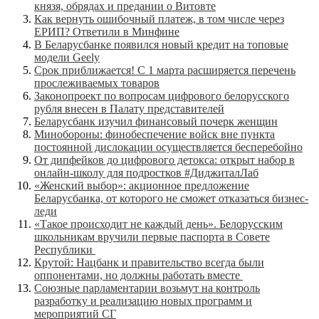
князя, обрядах и предании о Витовте
Как вернуть ошибочный платеж, в том числе через
ЕРИП? Ответили в Минфине
В Беларусбанке появился новый кредит на топовые
модели Geely
Срок приближается! С 1 марта расширяется перечень
прослеживаемых товаров
Законопроект по вопросам цифрового белорусского
рубля внесен в Палату представителей
Беларусбанк изучил финансовый почерк женщин
Минобороны: финобеспечение войск вне пункта
постоянной дислокации осуществляется бесперебойно
От дипфейков до цифрового детокса: открыт набор в
онлайн-школу для подростков #ДиджиталЛаб
«Женский выбор»: акционное предложение
Беларусбанка, от которого не сможет отказаться бизнес-
леди
«Такое происходит не каждый день». Белорусским
школьникам вручили первые паспорта в Совете
Республики
Крутой: Нацбанк и правительство всегда были
оппонентами, но должны работать вместе
Союзные парламентарии возьмут на контроль
разработку и реализацию новых программ и
мероприятий СГ