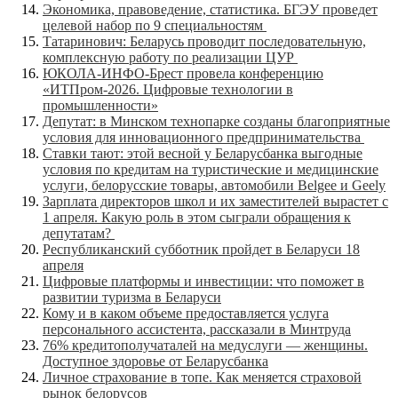
Экономика, правоведение, статистика. БГЭУ проведет
целевой набор по 9 специальностям
Татаринович: Беларусь проводит последовательную,
комплексную работу по реализации ЦУР
ЮКОЛА-ИНФО-Брест провела конференцию
«ИТПром-2026. Цифровые технологии в
промышленности»
Депутат: в Минском технопарке созданы благоприятные
условия для инновационного предпринимательства
Ставки тают: этой весной у Беларусбанка выгодные
условия по кредитам на туристические и медицинские
услуги, белорусские товары, автомобили Belgee и Geely
Зарплата директоров школ и их заместителей вырастет с
1 апреля. Какую роль в этом сыграли обращения к
депутатам?
Республиканский субботник пройдет в Беларуси 18
апреля
Цифровые платформы и инвестиции: что поможет в
развитии туризма в Беларуси
Кому и в каком объеме предоставляется услуга
персонального ассистента, рассказали в Минтруда
76% кредитополучаталей на медуслуги — женщины.
Доступное здоровье от Беларусбанка
Личное страхование в топе. Как меняется страховой
рынок белорусов