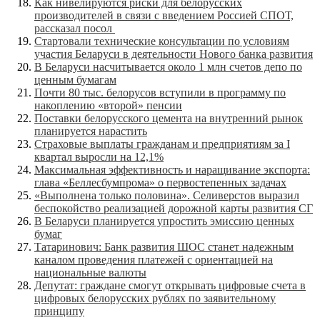
Как нивелируются риски для белорусских
производителей в связи с введением Россией СПОТ,
рассказал посол
Стартовали технические консультации по условиям
участия Беларуси в деятельности Нового банка развития
В Беларуси насчитывается около 1 млн счетов депо по
ценным бумагам
Почти 80 тыс. белорусов вступили в программу по
накоплению «второй» пенсии
Поставки белорусского цемента на внутренний рынок
планируется нарастить
Cтраховые выплаты гражданам и предприятиям за I
квартал выросли на 12,1%
Максимальная эффективность и наращивание экспорта:
глава «Беллесбумпрома» о первостепенных задачах
«Выполнена только половина». Селиверстов выразил
беспокойство реализацией дорожной карты развития СГ
В Беларуси планируется упростить эмиссию ценных
бумаг
Татаринович: Банк развития ШОС станет надежным
каналом проведения платежей с ориентацией на
национальные валюты
Депутат: граждане смогут открывать цифровые счета в
цифровых белорусских рублях по заявительному
принципу