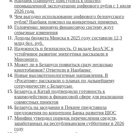
Нацбанк планирует приступить к опытно-
промышленной эксплуатации цифрового рубля с 1 июля
2026 года
Чем выгодно использование цифрового белорусского
рубля? Нацбанк пояснил на конкретных примерах
Головченко: мировую финансовую систему ждут
серьезные изменения
Доходы бюджета Минска в 2025 году составили 12,3
млрд бел. руб.
Надежность и безопасность. О вкладе БелАЭС в
устойчивое развитие энергетики рассказали в
Минэнерго
Может ли в Беларуси появиться сразу несколько
криптобанков? Ответили в Нацбанке
Новые высокотехнологичные направления. В
«Росатоме» рассказали о планах по дальнейшему
сотрудничеству с Беларусью
Беларусь и Китай подтвердили готовность к
взаимодействию в финансовой сфере для реализации
совместных проектов
Беларусь на заседании в Пекине представила
предложения по концепции Банка развития ШОС
Минфин утвердил порядок перечисления средств,
заработанных на республиканском субботнике в 2026
году