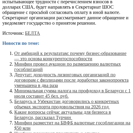
испытывающее трудности с перечислением взносов в
долларах США, будет направлять в Секретариат ШОС
обращение с просьбой согласовать оплату в иной валюте.
Секретариат организации рассматривает данное обращение и
уведомляет государство о принятом решении.
Источник:
БЕЛТА
Новости по теме:
От амбиций к результатам: почему бизнес-образование
— это основа конкурентоспособности
Минфин провел аукцион по размещению валютных
гособлигаций
Депутат: доходность лизинговых организаций по
договорам с физлицами после доработки законопроекта
уменьшена в два раза
Минимальная сумма налога на профдоход в Беларуси с 1
июля составит 45 бел. руб.
Беларусь и Узбекистан договорились о конкретных
объемах экспорта продовольствия на 2026 год
Какие вопросы сейчас актуальны для бизнеса в
Беларуси, рассказал Турчин
Минфин разместит на БВФБ валютные гособлигации на
$50 млн