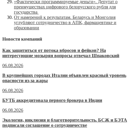
«Фактически программируемые деньги». Депутат о
преимуществах цифрового белорусского рубля для
государства
От намерений к результатам. Беларусь и Монголия
углубляют сотрудничество в АПК, фармацевтике и
образовании
Новости компаний
Как защититься от потока вбросов и фейков? На
интересующие мозырян вопросы отвечал Шпаковский
06.08.2026
В крупнейших городах Италии объявлен красный уровень
опасности из-за жары
06.08.2026
БУТБ аккредитовала первого брокера в Индии
06.08.2026
Экология, инклюзия и благотворительность. БСЖ и БЭТА
подписали соглашение о сотрудничестве