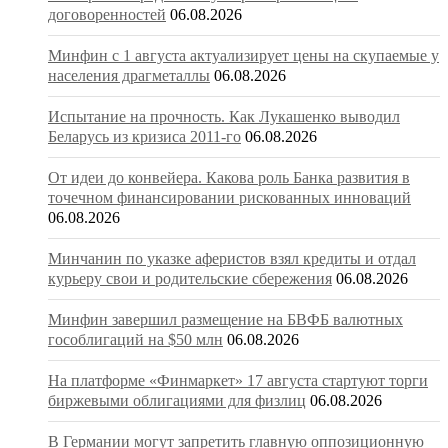
договоренностей
06.08.2026
Минфин с 1 августа актуализирует цены на скупаемые у
населения драгметаллы
06.08.2026
Испытание на прочность. Как Лукашенко выводил
Беларусь из кризиса 2011-го
06.08.2026
От идеи до конвейера. Какова роль Банка развития в
точечном финансировании рискованных инноваций
06.08.2026
Минчанин по указке аферистов взял кредиты и отдал
курьеру свои и родительские сбережения
06.08.2026
Минфин завершил размещение на БВФБ валютных
гособлигаций на $50 млн
06.08.2026
На платформе «Финмаркет» 17 августа стартуют торги
биржевыми облигациями для физлиц
06.08.2026
В Германии могут запретить главную оппозиционную