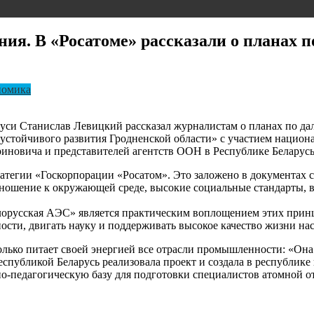
я. В «Росатоме» рассказали о планах п
номика
руси Станислав Левицкий рассказал журналистам о планах по да
 устойчивого развития Гродненской области» с участием нацио
риновича и представителей агентств ООН в Республике Беларус
ратегии «Госкорпорации «Росатом». Это заложено в документах
отношение к окружающей среде, высокие социальные стандарты, 
Белорусская АЭС» является практическим воплощением этих прин
ости, двигать науку и поддерживать высокое качество жизни на
олько питает своей энергией все отрасли промышленности: «Он
еспубликой Беларусь реализовала проект и создала в республи
но-педагогическую базу для подготовки специалистов атомной 