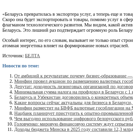
«Беларусь превратилась в экспортера услуг, а теперь еще и то
Скоро она будет экспортировать и товары, помимо услуг в сфе
флагманом технологического развития. Мы видим, какой актив
Беларусь. Это лишний раз подтверждает огромную роль Белар
Особый интерес, по его словам, вызывает не только опыт строит
атомная энергетика влияет на формирование новых отраслей.
Источник:
БЕЛТА
Новости по теме:
От амбиций к результатам: почему бизнес-образование —
Минфин провел аукцион по размещению валютных госо
Депутат: доходность лизинговых организаций по договор
Минимальная сумма налога на профдоход в Беларуси с 1 и
Беларусь и Узбекистан договорились о конкретных объем
Какие вопросы сейчас актуальны для бизнеса в Беларуси,
Минфин разместит на БВФБ валютные гособлигации на 
Нацбанк планирует приступить к опытно-промышленной 
Чем выгодно использование цифрового белорусского ру
Головченко: мировую финансовую систему ждут серьезн
Доходы бюджета Минска в 2025 году составили 12,3 млрд