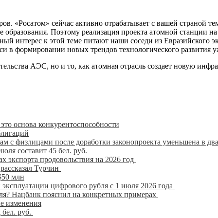
варов. «Росатом» сейчас активно отрабатывает с вашей страной т
ре образования. Поэтому реализация проекта атомной станции на 
ный интерес к этой теме питают наши соседи из Евразийского э
уси в формировании новых трендов технологического развития 
ельства АЭС, но и то, как атомная отрасль создает новую инфрас
 это основа конкурентоспособности
блигаций
ам с физлицами после доработки законопроекта уменьшена в два
юля составит 45 бел. руб.
ах экспорта продовольствия на 2026 год
 рассказал Турчин
$50 млн
эксплуатации цифрового рубля с 1 июля 2026 года
бля? Нацбанк пояснил на конкретных примерах
ые изменения
 бел. руб.