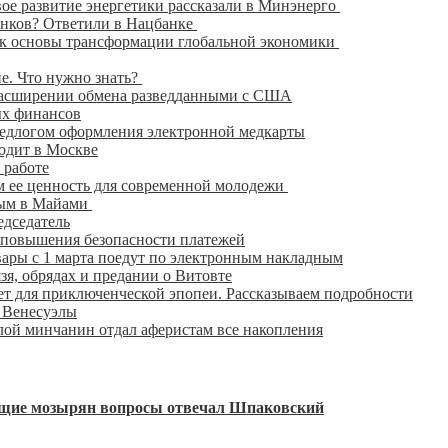
вое развитие энергетики рассказали в Минэнерго
банков? Ответили в Нацбанке
ак основы трансформации глобальной экономики
е. Что нужно знать?
 расширении обмена разведданными с США
ых финансов
едлогом оформления электронной медкарты
одит в Москве
 работе
 ее ценность для современной молодежи
вым в Майами
едседатель
 повышения безопасности платежей
ары с 1 марта поедут по электронным накладным
я, обрядах и предании о Витовте
т для приключенческой эпопеи. Рассказываем подробности
 Венесуэлы
ой минчанин отдал аферистам все накопления
ующие мозырян вопросы отвечал Шпаковский