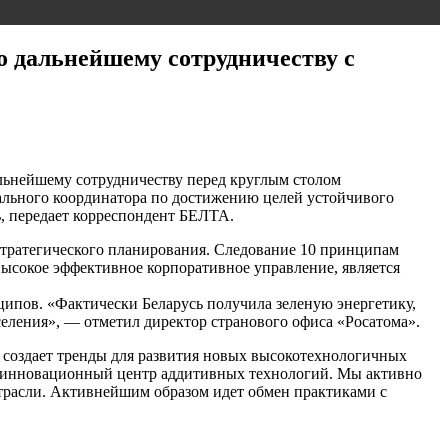
о дальнейшему сотрудничеству с
льнейшему сотрудничеству перед круглым столом
нального координатора по достижению целей устойчивого
ь, передает корреспондент БЕЛТА.
 стратегического планирования. Следование 10 принципам
высокое эффективное корпоративное управление, является
ципов. «Фактически Беларусь получила зеленую энергетику,
селения», — отметил директор странового офиса «Росатома».
а создает тренды для развития новых высокотехнологичных
ке инновационный центр аддитивных технологий. Мы активно
отрасли. Активнейшим образом идет обмен практиками с