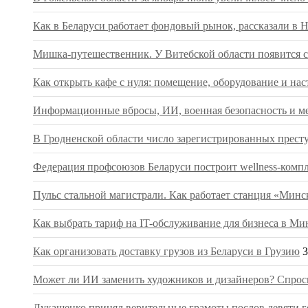
Как в Беларуси работает фондовый рынок, рассказали в 
Мишка-путешественник. У Витебской области появится с
Как открыть кафе с нуля: помещение, оборудование и нас
Информационные вбросы, ИИ, военная безопасность и ме
В Гродненской области число зарегистрированных престу
Федерация профсоюзов Беларуси построит wellness-компл
Пульс стальной магистрали. Как работает станция «Мин
Как выбрать тариф на IT-обслуживание для бизнеса в Ми
Как организовать доставку грузов из Беларуси в Грузию
3
Может ли ИИ заменить художников и дизайнеров? Спрос
Лукашенко принял верительные грамоты послов девяти г