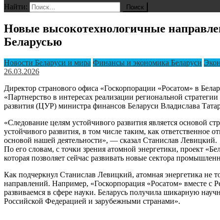
Найти:
Новые высокотехнологичные направлени
Беларусью
Новости Беларуси и мира
Финансы и экономика Беларуси
Эко
26.03.2026
Директор странового офиса «Госкорпорации «Росатом» в Бела
«Партнерство в интересах реализации региональной стратегии
развития (ЦУР) министра финансов Беларуси Владислава Тата
«Следование целям устойчивого развития является основой ст
устойчивого развития, в том числе таким, как ответственное 
основой нашей деятельности», — сказал Станислав Левицкий.
По его словам, с точки зрения атомной энергетики, проект «
которая позволяет сейчас развивать новые сектора промышленн
Как подчеркнул Станислав Левицкий, атомная энергетика не т
направлений. Например, «Госкорпорация «Росатом» вместе с Р
развиваемся в сфере науки. Беларусь получила шикарную науч
Российской Федерацией и зарубежными странами».