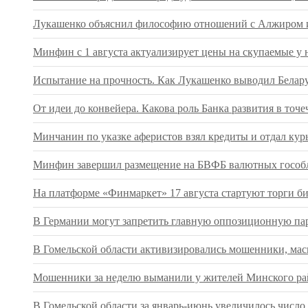
Лукашенко объяснил философию отношений с Алжиром и
Минфин с 1 августа актуализирует цены на скупаемые у 
Испытание на прочность. Как Лукашенко выводил Беларус
От идеи до конвейера. Какова роль Банка развития в т
Минчанин по указке аферистов взял кредиты и отдал кур
Минфин завершил размещение на БВФБ валютных гособл
На платформе «Финмаркет» 17 августа стартуют торги 
В Германии могут запретить главную оппозиционную па
В Гомельской области активизировались мошенники, ма
Мошенники за неделю выманили у жителей Минского рай
В Гомельской области за январь-июнь увеличилось числ