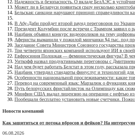
Надежность и безопасность. О вкладе БелАЭС в устойчи
Может ли в Беларуси появиться сразу несколько крипто
Бельская: санкции нарушают принцип справедливости к
В Абу-Даби пройдет второй раунд переговоров по Украин
Президент Колумбии после встречи с Трампом заявил о
Нацбанк объявил конкурс видеороликов на тему цифров
Аферисты выманили у пожилой минчанки $4 тыс. под пр
Заседание Совета Министров Союзного государства прох
Три четверти японских компаний используют ИИ в своей
Евфросиния Полоцкая — феминистическая фигура? В чем
Уиткофф назвал продуктивными переговоры с Дмитрие
Над чем будет работать Белстат в этом году, рассказала пр
Нацбанк утвердил стандарты финуслуг и технологий для
Особенности национальной прослеживаемости: какие тов
Перевод на современный язык: Марзалюк о функциях княз
Путь белорусских фристайлисток на Олимпиаду как сюже
Минфин США выдал лицензию на операции с нефтью из
Пообещали бесплатно установить новые счетчики. Пожил
Новости компаний
Как защититься от потока вбросов и фейков? На интерес
06.08.2026