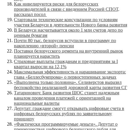
Как нивелируются риски для белорусских
производителей в связи с введением Россией СПОТ,
рассказал посол
Стартовали технические консультации по условиям
участия Беларуси в деятельности Нового банка развития
В Беларуси насчитывается около 1 млн счетов депо по
ценным бумагам
Почти 80 тыс. белорусов вступили в программу по
накоплению «второй» пенсии
Поставки белорусского цемента на внутренний рынок
планируется нарастить
Cтраховые выплаты гражданам и предприятиям за I
квартал выросли на 12,1%
Максимальная эффективность и наращивание экспорта:
глава «Беллесбумпрома» о первостепенных задачах
«Выполнена только половина». Селиверстов выразил
беспокойство реализацией дорожной карты развития СГ
Татаринович: Банк развития ШОС станет надежным
каналом проведения платежей с ориентацией на
национальные валюты
Депутат: граждане смогут открывать цифровые счета в
цифровых белорусских рублях по заявительному
принципу
«Фактически программируемые деньги». Депутат о
преимуществах цифрового белорусского рубля для