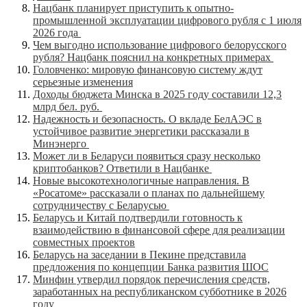
Нацбанк планирует приступить к опытно-
промышленной эксплуатации цифрового рубля с 1 июля
2026 года
Чем выгодно использование цифрового белорусского
рубля? Нацбанк пояснил на конкретных примерах
Головченко: мировую финансовую систему ждут
серьезные изменения
Доходы бюджета Минска в 2025 году составили 12,3
млрд бел. руб.
Надежность и безопасность. О вкладе БелАЭС в
устойчивое развитие энергетики рассказали в
Минэнерго
Может ли в Беларуси появиться сразу несколько
криптобанков? Ответили в Нацбанке
Новые высокотехнологичные направления. В
«Росатоме» рассказали о планах по дальнейшему
сотрудничеству с Беларусью
Беларусь и Китай подтвердили готовность к
взаимодействию в финансовой сфере для реализации
совместных проектов
Беларусь на заседании в Пекине представила
предложения по концепции Банка развития ШОС
Минфин утвердил порядок перечисления средств,
заработанных на республиканском субботнике в 2026
году