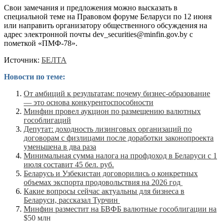
Свои замечания и предложения можно высказать в
специальной теме на Правовом форуме Беларуси по 12 июня
или направить организатору общественного обсуждения на
адрес электронной почты
dev_securities@minfin.gov.by
с
пометкой «ПМФ-78».
Источник:
БЕЛТА
Новости по теме:
От амбиций к результатам: почему бизнес-образование
— это основа конкурентоспособности
Минфин провел аукцион по размещению валютных
гособлигаций
Депутат: доходность лизинговых организаций по
договорам с физлицами после доработки законопроекта
уменьшена в два раза
Минимальная сумма налога на профдоход в Беларуси с 1
июля составит 45 бел. руб.
Беларусь и Узбекистан договорились о конкретных
объемах экспорта продовольствия на 2026 год
Какие вопросы сейчас актуальны для бизнеса в
Беларуси, рассказал Турчин
Минфин разместит на БВФБ валютные гособлигации на
$50 млн