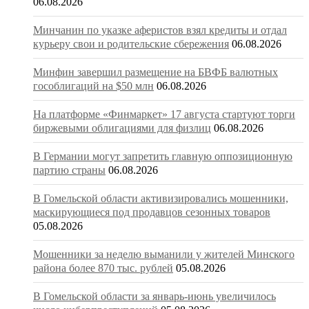
06.08.2026
Минчанин по указке аферистов взял кредиты и отдал
курьеру свои и родительские сбережения
06.08.2026
Минфин завершил размещение на БВФБ валютных
гособлигаций на $50 млн
06.08.2026
На платформе «Финмаркет» 17 августа стартуют торги
биржевыми облигациями для физлиц
06.08.2026
В Германии могут запретить главную оппозиционную
партию страны
06.08.2026
В Гомельской области активизировались мошенники,
маскирующиеся под продавцов сезонных товаров
05.08.2026
Мошенники за неделю выманили у жителей Минского
района более 870 тыс. рублей
05.08.2026
В Гомельской области за январь-июнь увеличилось