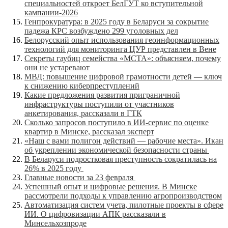
специальностей откроет БелГУТ ко вступительной
кампании-2026
Генпрокуратура: в 2025 году в Беларуси за сокрытие
падежа КРС возбуждено 299 уголовных дел
Белорусский опыт использования геоинформационных
технологий для мониторинга ЦУР представлен в Вене
Секреты гаубиц семейства «МСТА»: объясняем, почему
они не устаревают
МВД: повышение цифровой грамотности детей — ключ
к снижению киберпреступлений
Какие предложения развития приграничной
инфраструктуры поступили от участников
анкетирования, рассказали в ГТК
Сколько запросов поступило в ИИ-сервис по оценке
квартир в Минске, рассказал эксперт
«Наш с вами полигон действий — рабочие места». Икан
об укреплении экономической безопасности страны
В Беларуси подростковая преступность сократилась на
26% в 2025 году
Главные новости за 23 февраля
Успешный опыт и цифровые решения. В Минске
рассмотрели подходы к управлению агропроизводством
Автоматизация систем учета, пилотные проекты в сфере
ИИ. О цифровизации АПК рассказали в
Минсельхозпроде