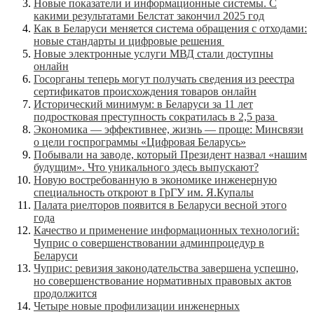
Новые показатели и информационные системы. С
какими результатами Белстат закончил 2025 год
Как в Беларуси меняется система обращения с отходами:
новые стандарты и цифровые решения
Новые электронные услуги МВД стали доступны
онлайн
Госорганы теперь могут получать сведения из реестра
сертификатов происхождения товаров онлайн
Исторический минимум: в Беларуси за 11 лет
подростковая преступность сократилась в 2,5 раза
Экономика — эффективнее, жизнь — проще: Минсвязи
о цели госпрограммы «Цифровая Беларусь»
Побывали на заводе, который Президент назвал «нашим
будущим». Что уникального здесь выпускают?
Новую востребованную в экономике инженерную
специальность откроют в ГрГУ им. Я.Купалы
Палата риелторов появится в Беларуси весной этого
года
Качество и применение информационных технологий:
Чуприс о совершенствовании админпроцедур в
Беларуси
Чуприс: ревизия законодательства завершена успешно,
но совершенствование нормативных правовых актов
продолжится
Четыре новые профилизации инженерных