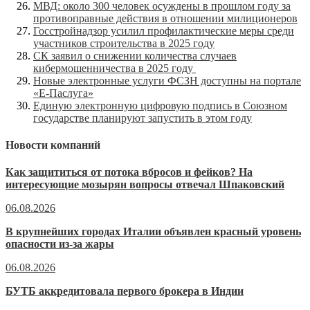
МВД: около 300 человек осуждены в прошлом году за
противоправные действия в отношении милиционеров
Госстройнадзор усилил профилактические меры среди
участников строительства в 2025 году
СК заявил о снижении количества случаев
кибермошенничества в 2025 году
Новые электронные услуги ФСЗН доступны на портале
«Е-Паслуга»
Единую электронную цифровую подпись в Союзном
государстве планируют запустить в этом году
Новости компаний
Как защититься от потока вбросов и фейков? На
интересующие мозырян вопросы отвечал Шпаковский
06.08.2026
В крупнейших городах Италии объявлен красный уровень
опасности из-за жары
06.08.2026
БУТБ аккредитовала первого брокера в Индии