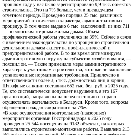
прошлом году у нас было зарегистрировано 9,9 тыс. объектов
строительства. Это на 7% больше, чем в предыдущем
отчетном периоде. Проведено порядка 25 тыс. различных
мероприятий технического характера, административных
процедур. В том числе выдано 6 тыс. заключений, из них 711
— по многоквартирным жилым домам. Объем
профилактической работы увеличился на 39%. Сейчас в связи
с изменением законодательства по упрощению строительной
деятельности делаем акцент на профилактической и
предупредительной работе. В то же время оптимизируем
административную нагрузку на субъектов хозяйствования, —
пояснил он. — Также применяли меры административного
характера к участникам строительства, которые не выполняли
установленные нормативные требования. Привлечено к
ответственности более 3,5 тыс. должностных лиц и юрлиц.
Штрафные санкции составили 652 тыс. бел. руб. в 2025 году.
Те, кто систематически допускает нарушения, а это 167
организаций, направлены на переаттестацию на право
осуществлять деятельность в Беларуси. Кроме того, вопросы
обращения граждан сократились на 7%».
«В ходе осуществления контрольных (надзорных)
мероприятий органами Госстройнадзора в 2025 году
проведено 25 544 посещения на 9182 объектах, на которых
выполнялись строительно-монтажные работы. Выявлено 213
565 дефектов и нарушений. В связи с выявлением дефектов,