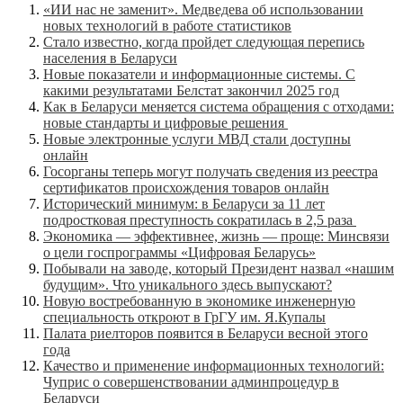
«ИИ нас не заменит». Медведева об использовании
новых технологий в работе статистиков
Стало известно, когда пройдет следующая перепись
населения в Беларуси
Новые показатели и информационные системы. С
какими результатами Белстат закончил 2025 год
Как в Беларуси меняется система обращения с отходами:
новые стандарты и цифровые решения
Новые электронные услуги МВД стали доступны
онлайн
Госорганы теперь могут получать сведения из реестра
сертификатов происхождения товаров онлайн
Исторический минимум: в Беларуси за 11 лет
подростковая преступность сократилась в 2,5 раза
Экономика — эффективнее, жизнь — проще: Минсвязи
о цели госпрограммы «Цифровая Беларусь»
Побывали на заводе, который Президент назвал «нашим
будущим». Что уникального здесь выпускают?
Новую востребованную в экономике инженерную
специальность откроют в ГрГУ им. Я.Купалы
Палата риелторов появится в Беларуси весной этого
года
Качество и применение информационных технологий:
Чуприс о совершенствовании админпроцедур в
Беларуси