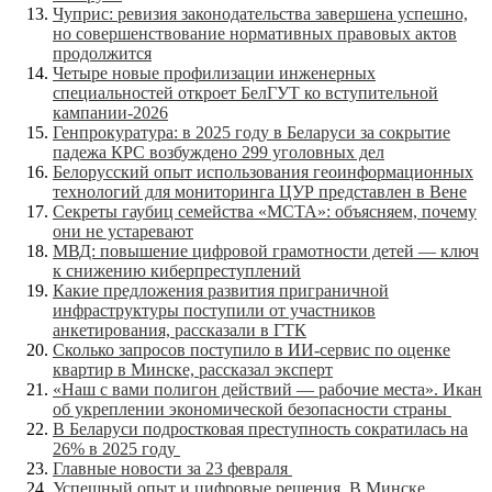
Чуприс: ревизия законодательства завершена успешно,
но совершенствование нормативных правовых актов
продолжится
Четыре новые профилизации инженерных
специальностей откроет БелГУТ ко вступительной
кампании-2026
Генпрокуратура: в 2025 году в Беларуси за сокрытие
падежа КРС возбуждено 299 уголовных дел
Белорусский опыт использования геоинформационных
технологий для мониторинга ЦУР представлен в Вене
Секреты гаубиц семейства «МСТА»: объясняем, почему
они не устаревают
МВД: повышение цифровой грамотности детей — ключ
к снижению киберпреступлений
Какие предложения развития приграничной
инфраструктуры поступили от участников
анкетирования, рассказали в ГТК
Сколько запросов поступило в ИИ-сервис по оценке
квартир в Минске, рассказал эксперт
«Наш с вами полигон действий — рабочие места». Икан
об укреплении экономической безопасности страны
В Беларуси подростковая преступность сократилась на
26% в 2025 году
Главные новости за 23 февраля
Успешный опыт и цифровые решения. В Минске