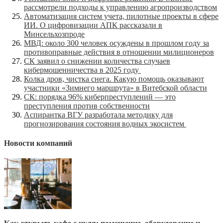
рассмотрели подходы к управлению агропроизводством
Автоматизация систем учета, пилотные проекты в сфере
ИИ. О цифровизации АПК рассказали в
Минсельхозпроде
МВД: около 300 человек осуждены в прошлом году за
противоправные действия в отношении милиционеров
СК заявил о снижении количества случаев
кибермошенничества в 2025 году
Колка дров, чистка снега. Какую помощь оказывают
участники «Зимнего маршрута» в Витебской области
СК: порядка 96% киберпреступлений — это
преступления против собственности
Аспирантка ВГУ разработала методику для
прогнозирования состояния водных экосистем
Новости компаний