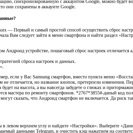
мацию, синхронизированную с аккаунтом Google, можно будет во
то они сохранены в аккаунте Google.
данные?
ких — Первый и самый простой способ осуществить сброс настро
начала Вам следует зайти в меню смартфона и найти раздел «Наст
дом Андроид устройстве, пошаговый сброс настроек отличается 
ратегией сброса настроек и данных.
».
ер, если у Вас Samsung смартфон, вместо пункта меню «Восста
чем не отличается, но название кнопок, претерпели изменения.
будет на высота, а вы навсегда забудете о глюках и притормажи
тся мастера по ремонту смартфонов. *2767*3855#-даный код по
огут сказать, что Андроид смартфон не включается. Да риск так
ы в левом верхнем углу и найдите «Настройки». Выберите «Дан
маемый данными Telegram, и очистить кэш нажатием на соответ