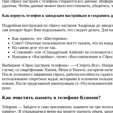
При сбросе настроек с телефона стираются все данные. Инфор
удалены. Чтобы данные можно было восстановить, убедитесь, ч
Как вернуть телефон к заводским настройкам и сохранить 
Подробная инструкция по сбросу настроек Андроида до заводс
сам аппарат будет Вам подсказывать, что следует делать. Для 
Как правило, это «Шестеренка».
Совет! Опытные пользователи могут сказать, что на каж
На самом деле это не так.
«Стоковый» или «Стандартный Android» не отличаются ст
Находим в «Настройки», пункт «Восстановление и Сброс
Выбираем «Сброс настроек телефона» — «Стереть Все». Наприм
случае, со смартфонами Xiaomi, Meizu и Huawei, алгоритм ни
После успешного завршения сброса, работоспособность гаджета 
использование секретных кодов, которыми в основном пользую
новым, После проделанной манипуляции (1-3%) пользователей м
руки.
Как очистить память в телефоне Ксиоми?
Telegram — Зайдите в само приложение, нажмите на три полос
памяти». В открывшемся меню вы можете оценить объем, зани