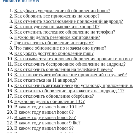
Новости по теме:
Как убрать уведомление об обновлении honor?
Как обновить все приложения на хоноре?
Как отменить восстановление приложений андроид?
Как принудительно выключить хонор 10?
Как отменить последнее обновление на телефон?
Нужно ли делать резервное копирование?
Где отключить обновление инстаграм?
Что такое обновление по и зачем оно нужно?
Как убрать доступно обновление miui?
Как называется технология обновления прошивки по воз
Как отключить беспроводное обновление на андроид?
Как отключить обновления на телефоне huawei?
Как включить автообновление приложений на хуавей?
Как откатиться на 11 андроид?
Как отключить автоматическую установку приложений н
Как откатить обновление приложения на андроид 11?
Как отключить обновление сбербанка?
Нужно ли делать обновление ПО?
В каком году вышел honor 10 lite?
В каком году вышел honor 8?
В каком году вышел honor 8a?
В каком году вышел honor 9 lite?
В каком году вышел honor 9?