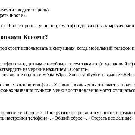
имости введите пароль).
еть iPhone».
ых с iPhone прошла успешно, смартфон должен быть заряжен ми
кнопками Ксиоми?
тод стоит использовать в ситуациях, когда мобильный телефон по
елефон стандартным способом, а затем зажмите (и удерживайте
подтвердите намерение нажатием «Confirm».
оявление надписи «Data Wiped Successfully») и нажмите «Reboot
ковых кнопок телефона. Клавиша включения отвечает за подтве
фонах названия пунктов меню восстановления могут отличаться
вление и сброс ».2. Прокрутите открывшийся список в самый н
ь настройки телефона», «Общий сброс », «Стереть все данные» и