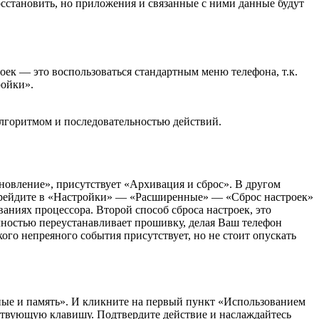
сстановить, но приложения и связанные с ними данные будут
ек — это воспользоваться стандартным меню телефона, т.к.
ройки».
алгоритмом и последовательностью действий.
новление», присутствует «Архивация и сброс». В другом
 Перейдите в «Настройки» — «Расширенные» — «Сброс настроек»
ваниях процессора. Второй способ сброса настроек, это
лностью переустанавливает прошивку, делая Ваш телефон
ого непреяного события присутствует, но не стоит опускать
ные и память». И кликните на первый пункт «Использованием
ствующую клавишу. Подтвердите действие и наслаждайтесь