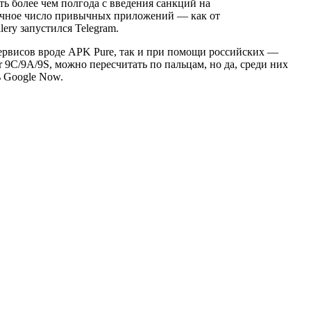
ть более чем полгода с введения санкций на
точное число привычных приложений — как от
ery запустился Telegram.
ервисов вроде APK Pure, так и при помощи российских —
 9C/9A/9S, можно пересчитать по пальцам, но да, среди них
ь Google Now.