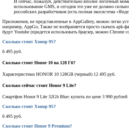
И сейчас, пожалуй, действительно вполне логичный момен
использование GMS, и сегодня это уже не должно сильн
российских разработчиков (есть полная экосистема «Яндек
Приложения, не представленные в AppGallery, можно легко у
например, AppGo, Также не возбраняется просто скачать apk-ф
будут Youtube (придется использовать браузер, можно Chrome с
Сколько стоит Хонор 9S?
6 495 руб.
Сколько стоит Honor 10 на 128 Гб?
Характеристики HONOR 10 128GB (черный) 12 495 руб.
Сколько сейчас стоит Honor 9 Lite?
Смартфон Honor 9 Lite 32Gb Blue: купить по цене 3 990 рубле
Сколько стоит Хонор 9S?
6 495 руб.
Сколько стоит Honor 9 Premium?