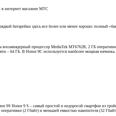
ей в интернет магазине МТС
рядкой батарейки здесь все более или менее хорошо: полный «бак»
ны восьмиядерный процессор MediaTek МТ6762R, 2 ГБ оперативно
яти – 64 ГБ. В Honor 9C используется наиболее мощная начинка.
or 9S Honor 9 S – самый простой и недорогой смартфон из трой
 оперативки (2 Гбайт) и меньшей емкостью накопителя (32 Гба