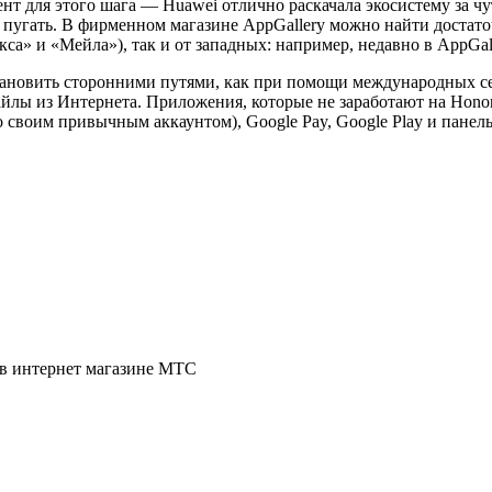
т для этого шага — Huawei отлично раскачала экосистему за чу
о пугать. В фирменном магазине AppGallery можно найти доста
са» и «Мейла»), так и от западных: например, недавно в AppGall
становить сторонними путями, как при помощи международных с
айлы из Интернета. Приложения, которые не заработают на Honor
о своим привычным аккаунтом), Google Pay, Google Play и панел
й в интернет магазине МТС