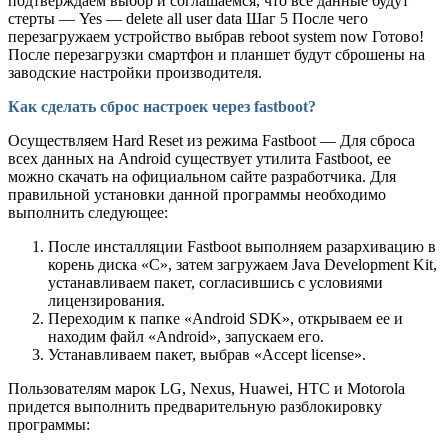
подтверждаем выбор и соглашаемся, что все данные будут
стерты — Yes — delete all user data Шаг 5 После чего
перезагружаем устройство выбрав reboot system now Готово!
После перезагрузки смартфон и планшет будут сброшены на
заводские настройки производителя.
Как сделать сброс настроек через fastboot?
Осуществляем Hard Reset из режима Fastboot — Для сброса
всех данных на Android существует утилита Fastboot, ее
можно скачать на официальном сайте разработчика. Для
правильной установки данной программы необходимо
выполнить следующее:
После инсталляции Fastboot выполняем разархивацию в
корень диска «С», затем загружаем Java Development Kit,
устанавливаем пакет, согласившись с условиями
лицензирования.
Переходим к папке «Android SDK», открываем ее и
находим файл «Android», запускаем его.
Устанавливаем пакет, выбрав «Accept license».
Пользователям марок LG, Nexus, Huawei, HTC и Motorola
придется выполнить предварительную разблокировку
программы: