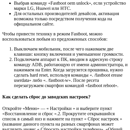
Выбрав команду «Fastboot oem unlock», если устройство
марки LG, Huawei или HTC.
Для остальных производителей девайсов, активация
возможна только посредством получения кода на
официальном сайте.
Чтобы привести технику в режим Fastboot, можно
воспользоваться любым из предложенных способов:
Выключаем мобильник, после чего нажимаем две
клавиши: кнопку включения и уменьшение громкости.
Подключаем аппарат к ПК, вводим в адресную строку
команду ADB, работающую от имени администратора, и
нажимаем на Enter. Когда загрузится прошивка, нужно
сделать hard reset, используя команды «. /fastboot erease
userdata» либо «. /fastboot-w». После ресета
перезагружаем смартфон командой «fastboot reboot».
Как сделать сброс до заводских настроек?
Откройте «Меню» — « Настройки » и выберите пункт
«Восстановление и сброс ».2. Прокрутите открывшийся
список в самый низ и нажмите на пункт « Сброс настроек »
(название данного пункта на разных смартфонах может
выглядеть иначе: « Сбросить настройки телефона», «Общий