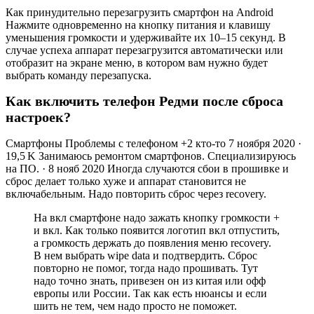
Как принудительно перезагрузить смартфон на Android
Нажмите одновременно на кнопку питания и клавишу
уменьшения громкости и удерживайте их 10–15 секунд. В
случае успеха аппарат перезагрузится автоматически или
отобразит на экране меню, в котором вам нужно будет
выбрать команду перезапуска.
Как включить телефон Редми после сброса
настроек?
Смартфоны Проблемы с телефоном +2 кто-то 7 ноября 2020 ·
19,5 K Занимаюсь ремонтом смартфонов. Специализируюсь
на ПО. · 8 нояб 2020 Иногда случаются сбои в прошивке и
сброс делает только хуже и аппарат становится не
включабельным. Надо повторить сброс через recovery.
На вкл смартфоне надо зажать кнопку громкости +
и вкл. Как только появится логотип вкл отпустить,
а громкость держать до появления меню recovery.
В нем выбрать wipe data и подтвердить. Сброс
повторно не помог, тогда надо прошивать. Тут
надо точно знать, привезен он из китая или офф
европы или России. Так как есть нюансы и если
шить не тем, чем надо просто не поможет.