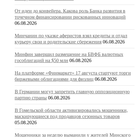
От идеи до конвейера. Какова роль Банка развития в
точечном финансировании рискованных инноваций
06.08.2026
Минчанин по указке аферистов взял кредиты и отдал
курьеру свои и родительские сбережения
06.08.2026
Минфин завершил размещение на БВФБ валютных
гособлигаций на $50 млн
06.08.2026
На платформе «Финмаркет» 17 августа стартуют торги
биржевыми облигациями для физлиц
06.08.2026
В Германии могут запретить главную оппозиционную
партию страны
06.08.2026
В Гомельской области активизировались мошенники,
маскирующиеся под продавцов сезонных товаров
05.08.2026
Мошенники за неделю выманили у жителей Минского