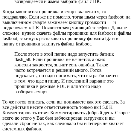
возвращаемся и жмем выбрать файл с ПК.
Когда закончится прошивка и смарт включится, то
поздравляю. Если же не помогло, тогда шьем через fastboot: на
выключенном смарте зажимаем кнопку громкости — и
подключаем к ПК. Появится заяц чинящий телефон. Дальше
сложнее, нужно скачать файлы прошивки для fastboot и файлы
fastboot, закинуть распаковать прошивку формата tgz и в
папку с прошивки закинуть файлы fastboot.
После этого в этой папке надо запустить батник
flash_all. Если прошивка не начнется, а окно
консоли закроется, значит есть ошибка. Такое
часто встречается и решений много. Готов
подсказать, но надо понимать, что вы разбираетесь
в том, что щас я пишу. И последний вариант это
прошивка в режиме EDL и для этого надо
разбирать смарт.
То же готов описать, если вы понимаете как это сделать. За
все действия несете ответственность только вы! 5,0 K
Комментировать ответ Комментировать Добрый день. Скорее
всего до этого у Вас был заблокирован загрузчик и вы
сделали сброс не так, как следовало бы и теперь не хватает
системных файлов.