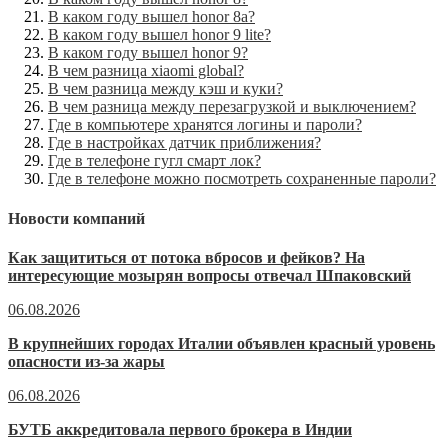
В каком году вышел honor 8a?
В каком году вышел honor 9 lite?
В каком году вышел honor 9?
В чем разница xiaomi global?
В чем разница между кэш и куки?
В чем разница между перезагрузкой и выключением?
Где в компьютере хранятся логины и пароли?
Где в настройках датчик приближения?
Где в телефоне гугл смарт лок?
Где в телефоне можно посмотреть сохраненные пароли?
Новости компаний
Как защититься от потока вбросов и фейков? На
интересующие мозырян вопросы отвечал Шпаковский
06.08.2026
В крупнейших городах Италии объявлен красный уровень
опасности из-за жары
06.08.2026
БУТБ аккредитовала первого брокера в Индии