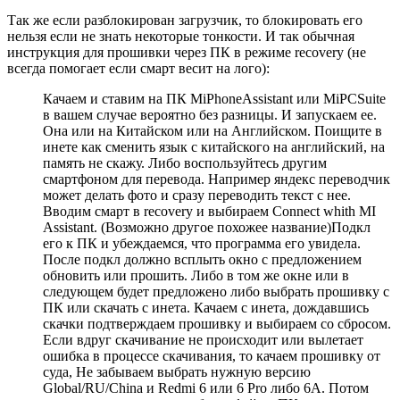
Так же если разблокирован загрузчик, то блокировать его
нельзя если не знать некоторые тонкости. И так обычная
инструкция для прошивки через ПК в режиме recovery (не
всегда помогает если смарт весит на лого):
Качаем и ставим на ПК MiPhoneAssistant или MiPCSuite
в вашем случае вероятно без разницы. И запускаем ее.
Она или на Китайском или на Английском. Поищите в
инете как сменить язык с китайского на английский, на
память не скажу. Либо воспользуйтесь другим
смартфоном для перевода. Например яндекс переводчик
может делать фото и сразу переводить текст с нее.
Вводим смарт в recovery и выбираем Connect whith MI
Assistant. (Возможно другое похожее название)Подкл
его к ПК и убеждаемся, что программа его увидела.
После подкл должно всплыть окно с предложением
обновить или прошить. Либо в том же окне или в
следующем будет предложено либо выбрать прошивку с
ПК или скачать с инета. Качаем с инета, дождавшись
скачки подтверждаем прошивку и выбираем со сбросом.
Если вдруг скачивание не происходит или вылетает
ошибка в процессе скачивания, то качаем прошивку от
суда, Не забываем выбрать нужную версию
Global/RU/China и Redmi 6 или 6 Pro либо 6А. Потом