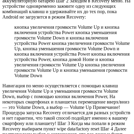
аккумуляторную батарею Шаг 2 Заходим в Recovery меню. На
устройстве одновременно зажмите одну из следующих
комбинаций клавиш и удерживайте их до тех пор, пока
Android не загрузится в режим Recovery:
кнопка увеличения громкости Volume Up и кнопка
включения устройства Power кнопка уменьшения
громкости Volume Down и кнопка включения
устройства Power кнопка увеличения громкости Volume
Up, кнопка уменьшения громкости Volume Down и
кнопка включения устройства Power кнопка включения
устройства Power, кнопка домой Home и кнопка
увеличения громкости Volume Up кнопка увеличения
громкости Volume Up и кнопка уменьшения громкости
Volume Down
Навигация по меню осуществляется с помощью клавиш
увеличения Volume Up и уменьшения громкости Volume
Down, выбор с помощью кнопки включения Power, На
некоторых смартфонах и планшетах перемещение вверх/вниз
— это Volume Down, а выбор — Volume Up Примечание!
Процедура запуска Recovery отличается для разных устройств
и нет гарантии, что такой способ подойдет именно к вашему
смартфону или планшету! Шаг 3 Когда мы попали в режим
Recovery выбираем пункт wipe data/factory reset Шаг 4 Далее