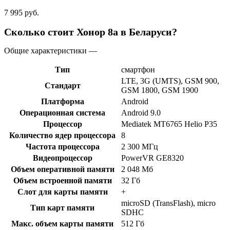
7 995 руб.
Сколько стоит Хонор 8а в Беларуси?
Общие характеристики —
Тип
смартфон
LTE, 3G (UMTS), GSM 900,
Стандарт
GSM 1800, GSM 1900
Платформа
Android
Операционная система
Android 9.0
Процессор
Mediatek MT6765 Helio P35
Количество ядер процессора
8
Частота процессора
2 300 МГц
Видеопроцессор
PowerVR GE8320
Объем оперативной памяти
2 048 Мб
Объем встроенной памяти
32 Гб
Слот для карты памяти
+
microSD (TransFlash), micro
Тип карт памяти
SDHC
Макс. объем карты памяти
512 Гб