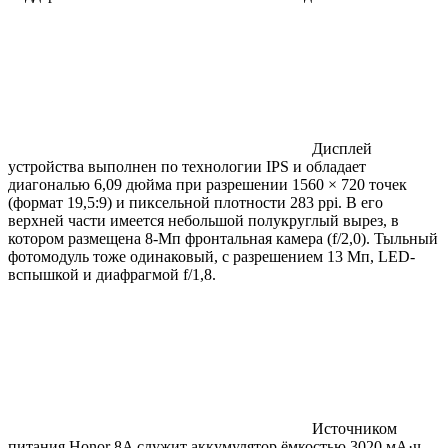
Дисплей
устройства выполнен по технологии IPS и обладает
диагональю 6,09 дюйма при разрешении 1560 × 720 точек
(формат 19,5:9) и пиксельной плотности 283 ppi. В его
верхней части имеется небольшой полукруглый вырез, в
котором размещена 8-Мп фронтальная камера (f/2,0). Тыльный
фотомодуль тоже одинаковый, с разрешением 13 Мп, LED-
вспышкой и диафрагмой f/1,8.
Источником
питания Honor 8A служит аккумулятор ёмкостью 3020 мА·ч,