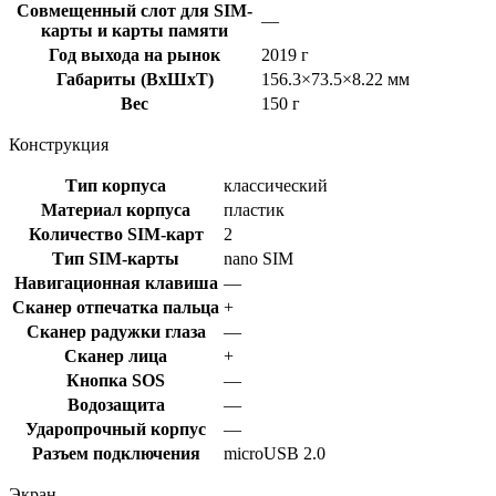
Совмещенный слот для SIM-
—
карты и карты памяти
Год выхода на рынок
2019 г
Габариты (ВхШхТ)
156.3×73.5×8.22 мм
Вес
150 г
Конструкция
Тип корпуса
классический
Материал корпуса
пластик
Количество SIM-карт
2
Тип SIM-карты
nano SIM
Навигационная клавиша
—
Сканер отпечатка пальца
+
Сканер радужки глаза
—
Сканер лица
+
Кнопка SOS
—
Водозащита
—
Ударопрочный корпус
—
Разъем подключения
microUSB 2.0
Экран