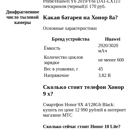
Prime/Huawei Y6 2019/Y6s (JAT-LX1) с
тачскрином (черный)1 170 руб.
Диафрагменное
Какая батарея на Хонор 8а?
число тыловой
камеры
Основные характеристики
Бренд устройства
Huawei
2920/3020
Ёмкость
мАч
Количество циклов
не менее 600
зарядки
Вес в упаковке, г
45
Напряжение
3.82 В
Сколько стоит телефон Хонор
9 х?
Смартфон Honor 9X 4/128Gb Black:
купить по цене 12 990 рублей в интернет
магазине МТС
Сколько сейчас стоит Honor 10 Lite?