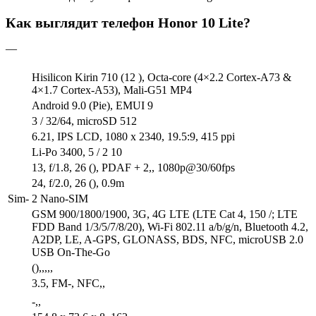
Как выглядит телефон Honor 10 Lite?
—
Hisilicon Kirin 710 (12 ), Octa-core (4×2.2 Cortex-A73 &
4×1.7 Cortex-A53), Mali-G51 MP4
Android 9.0 (Pie), EMUI 9
3 / 32/64, microSD 512
6.21, IPS LCD, 1080 x 2340, 19.5:9, 415 ppi
Li-Po 3400, 5 / 2 10
13, f/1.8, 26 (), PDAF + 2,, 1080p@30/60fps
24, f/2.0, 26 (), 0.9m
Sim-
2 Nano-SIM
GSM 900/1800/1900, 3G, 4G LTE (LTE Cat 4, 150 /; LTE
FDD Band 1/3/5/7/8/20), Wi-Fi 802.11 a/b/g/n, Bluetooth 4.2,
A2DP, LE, A-GPS, GLONASS, BDS, NFC, microUSB 2.0
USB On-The-Go
(),,,,,
3.5, FM-, NFC,,
-,,