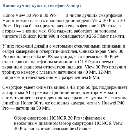
Какой лучше купить телефон Хонор?
Honor View 30 Pro и 30 Pro+ — В числе лучших смартфонов
Honor можно назвать прошлогодние модели View 30 Pro и 30
Pro+. Первая была представлена еще в феврале 2020 года, а
вторая — в конце мая. Оба гаджета работают на топовом
чипсете HiSilicon Kirin 990 и оснащаются 8/256 Гбайт памяти.
У них похожий дизайн с матовыми стеклянными спинками и
селфи-камерами в отверстии дисплея. Однако экран View 30
Pro выполнен на базе IPS-матрицы, в то время как 30 Pro+
стал первым смартфоном компании с OLED дисплеем и
экранным сканером отпечатков пальцев. View 30 Pro получил
тройную камеру с главным датчиком на 40 Мп, 12-Мп
шириком и телеобъективом с разрешением 8 Мп.
Смартфон умеет снимать видео в 4K при 60 fps, поддерживает
алгоритмы AI и режим «Двойной вид», в котором можно
снимать видео сразу в двух окнах с разным зумом. У флагмана
линейки Honor 30 та же основная камера, что и у Huawei P40
Pro — датчик на 50 Мп.
Обзор смартфона HONOR 30 Pro+: флагман с
необычным дизайном Обзор смартфона HONOR View
30 Pro: доступный флагман без Google