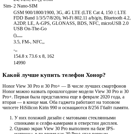
Sim-
2 Nano-SIM
GSM 900/1800/1900, 3G, 4G LTE (LTE Cat 4, 150 /; LTE
FDD Band 1/3/5/7/8/20), Wi-Fi 802.11 a/b/g/n, Bluetooth 4.2,
A2DP, LE, A-GPS, GLONASS, BDS, NFC, microUSB 2.0
USB On-The-Go
(),,,,,
3.5, FM-, NFC,,
-,,
154.8 x 73.6 x 8, 162
14990
Какой лучше купить телефон Хонор?
Honor View 30 Pro и 30 Pro+ — В числе лучших смартфонов
Honor можно назвать прошлогодние модели View 30 Pro и 30
Pro+. Первая была представлена еще в феврале 2020 года, а
вторая — в конце мая. Оба гаджета работают на топовом
чипсете HiSilicon Kirin 990 и оснащаются 8/256 Гбайт памяти.
У них похожий дизайн с матовыми стеклянными
спинками и селфи-камерами в отверстии дисплея.
Однако экран View 30 Pro выполнен на базе IPS-
матрицы, в то время как 30 Pro+ стал первым