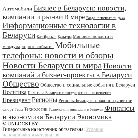
Бизнес в Беларуси: новости,
Автомобили
компании и рынки
В мире
Водонагреватели
Дети
Информационные технологии в
Беларуси
Мировые новости и
Калейдоскоп
Культура
Мобильные
международные события
телефоны: новости и обзоры
Новости Беларуси и мира
Новости
компаний и бизнес-проекты в Беларуси
Общество
Общество и социальные события в Беларуси
Политика
Политика Беларуси и государственные решения
Регионы
Президент
Регионы Беларуси: новости и развитие
Финансы
Технологии
Спорт
Темы
Технологии и инновации в Беларуси
и экономика Беларуси
Экономика
© UNLOCKI.BY
Гиперссылка на источник обязательна.
Условия
использования материалов