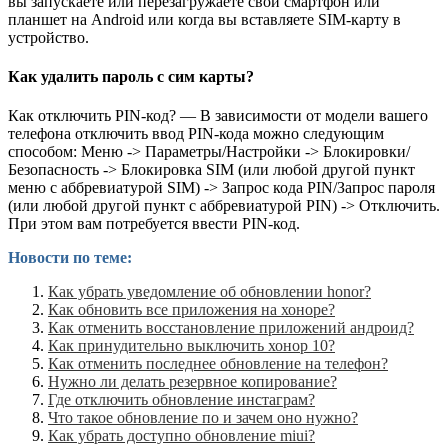
вы запускаете или перезагружаете свой смартфон или
планшет на Android или когда вы вставляете SIM-карту в
устройство.
Как удалить пароль с сим карты?
Как отключить PIN-код? — В зависимости от модели вашего
телефона отключить ввод PIN-кода можно следующим
способом: Меню -> Параметры/Настройки -> Блокировки/
Безопасность -> Блокировка SIM (или любой другой пункт
меню с аббревиатурой SIM) -> Запрос кода PIN/Запрос пароля
(или любой другой пункт с аббревиатурой PIN) -> Отключить.
При этом вам потребуется ввести PIN-код.
Новости по теме:
Как убрать уведомление об обновлении honor?
Как обновить все приложения на хоноре?
Как отменить восстановление приложений андроид?
Как принудительно выключить хонор 10?
Как отменить последнее обновление на телефон?
Нужно ли делать резервное копирование?
Где отключить обновление инстаграм?
Что такое обновление по и зачем оно нужно?
Как убрать доступно обновление miui?