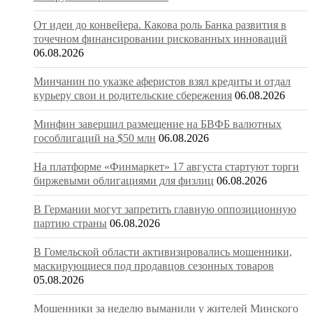
От идеи до конвейера. Какова роль Банка развития в
точечном финансировании рискованных инноваций
06.08.2026
Минчанин по указке аферистов взял кредиты и отдал
курьеру свои и родительские сбережения
06.08.2026
Минфин завершил размещение на БВФБ валютных
гособлигаций на $50 млн
06.08.2026
На платформе «Финмаркет» 17 августа стартуют торги
биржевыми облигациями для физлиц
06.08.2026
В Германии могут запретить главную оппозиционную
партию страны
06.08.2026
В Гомельской области активизировались мошенники,
маскирующиеся под продавцов сезонных товаров
05.08.2026
Мошенники за неделю выманили у жителей Минского