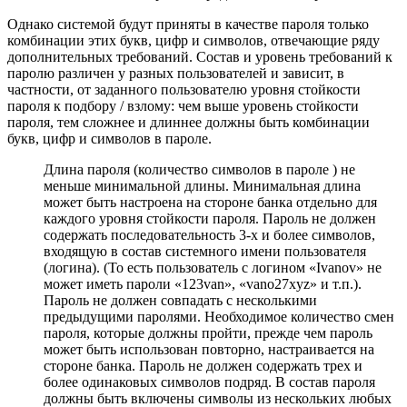
Однако системой будут приняты в качестве пароля только
комбинации этих букв, цифр и символов, отвечающие ряду
дополнительных требований. Состав и уровень требований к
паролю различен у разных пользователей и зависит, в
частности, от заданного пользователю уровня стойкости
пароля к подбору / взлому: чем выше уровень стойкости
пароля, тем сложнее и длиннее должны быть комбинации
букв, цифр и символов в пароле.
Длина пароля (количество символов в пароле ) не
меньше минимальной длины. Минимальная длина
может быть настроена на стороне банка отдельно для
каждого уровня стойкости пароля. Пароль не должен
содержать последовательность 3-х и более символов,
входящую в состав системного имени пользователя
(логина). (То есть пользователь с логином «Ivanov» не
может иметь пароли «123van», «vano27xyz» и т.п.).
Пароль не должен совпадать с несколькими
предыдущими паролями. Необходимое количество смен
пароля, которые должны пройти, прежде чем пароль
может быть использован повторно, настраивается на
стороне банка. Пароль не должен содержать трех и
более одинаковых символов подряд. В состав пароля
должны быть включены символы из нескольких любых