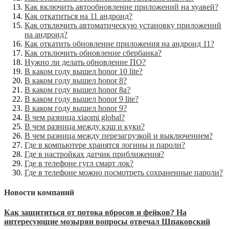
Как включить автообновление приложений на хуавей?
Как откатиться на 11 андроид?
Как отключить автоматическую установку приложений
на андроид?
Как откатить обновление приложения на андроид 11?
Как отключить обновление сбербанка?
Нужно ли делать обновление ПО?
В каком году вышел honor 10 lite?
В каком году вышел honor 8?
В каком году вышел honor 8a?
В каком году вышел honor 9 lite?
В каком году вышел honor 9?
В чем разница xiaomi global?
В чем разница между кэш и куки?
В чем разница между перезагрузкой и выключением?
Где в компьютере хранятся логины и пароли?
Где в настройках датчик приближения?
Где в телефоне гугл смарт лок?
Где в телефоне можно посмотреть сохраненные пароли?
Новости компаний
Как защититься от потока вбросов и фейков? На
интересующие мозырян вопросы отвечал Шпаковский