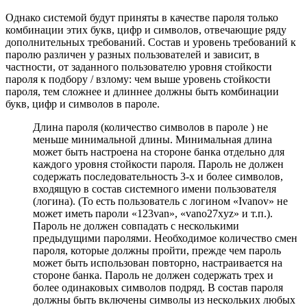
Однако системой будут приняты в качестве пароля только
комбинации этих букв, цифр и символов, отвечающие ряду
дополнительных требований. Состав и уровень требований к
паролю различен у разных пользователей и зависит, в
частности, от заданного пользователю уровня стойкости
пароля к подбору / взлому: чем выше уровень стойкости
пароля, тем сложнее и длиннее должны быть комбинации
букв, цифр и символов в пароле.
Длина пароля (количество символов в пароле ) не
меньше минимальной длины. Минимальная длина
может быть настроена на стороне банка отдельно для
каждого уровня стойкости пароля. Пароль не должен
содержать последовательность 3-х и более символов,
входящую в состав системного имени пользователя
(логина). (То есть пользователь с логином «Ivanov» не
может иметь пароли «123van», «vano27xyz» и т.п.).
Пароль не должен совпадать с несколькими
предыдущими паролями. Необходимое количество смен
пароля, которые должны пройти, прежде чем пароль
может быть использован повторно, настраивается на
стороне банка. Пароль не должен содержать трех и
более одинаковых символов подряд. В состав пароля
должны быть включены символы из нескольких любых