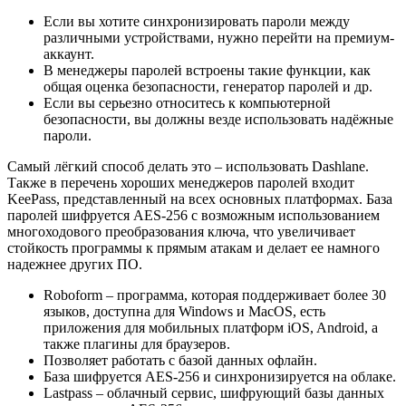
Если вы хотите синхронизировать пароли между
различными устройствами, нужно перейти на премиум-
аккаунт.
В менеджеры паролей встроены такие функции, как
общая оценка безопасности, генератор паролей и др.
Если вы серьезно относитесь к компьютерной
безопасности, вы должны везде использовать надёжные
пароли.
Самый лёгкий способ делать это – использовать Dashlane.
Также в перечень хороших менеджеров паролей входит
KeePass, представленный на всех основных платформах. База
паролей шифруется AES-256 с возможным использованием
многоходового преобразования ключа, что увеличивает
стойкость программы к прямым атакам и делает ее намного
надежнее других ПО.
Roboform – программа, которая поддерживает более 30
языков, доступна для Windows и MacOS, есть
приложения для мобильных платформ iOS, Android, а
также плагины для браузеров.
Позволяет работать с базой данных офлайн.
База шифруется AES-256 и синхронизируется на облаке.
Lastpass – облачный сервис, шифрующий базы данных