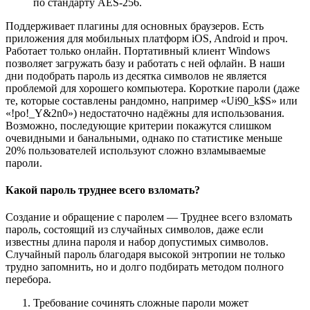
по стандарту AES-256.
Поддерживает плагины для основных браузеров. Есть
приложения для мобильных платформ iOS, Android и проч.
Работает только онлайн. Портативный клиент Windows
позволяет загружать базу и работать с ней офлайн. В наши
дни подобрать пароль из десятка символов не является
проблемой для хорошего компьютера. Короткие пароли (даже
те, которые составлены рандомно, например «Ui90_k$S» или
«!po!_Y&2n0») недостаточно надёжны для использования.
Возможно, последующие критерии покажутся слишком
очевидными и банальными, однако по статистике меньше
20% пользователей используют сложно взламываемые
пароли.
Какой пароль труднее всего взломать?
Создание и обращение с паролем — Труднее всего взломать
пароль, состоящий из случайных символов, даже если
известны длина пароля и набор допустимых символов.
Случайный пароль благодаря высокой энтропии не только
трудно запомнить, но и долго подбирать методом полного
перебора.
Требование сочинять сложные пароли может