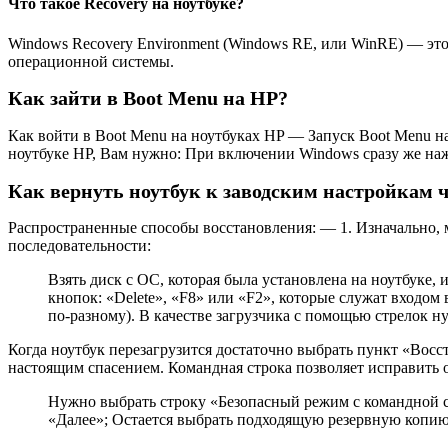
Что такое Recovery на ноутбуке?
Windows Recovery Environment (Windows RE, или WinRE) — это
операционной системы.
Как зайти в Boot Menu на HP?
Как войти в Boot Menu на ноутбуках HP — Запуск Boot Menu н
ноутбуке HP, Вам нужно: При включении Windows сразу же наж
Как вернуть ноутбук к заводским настройкам ч
Распространенные способы восстановления: — 1. Изначально, 
последовательности:
Взять диск с ОС, которая была установлена на ноутбуке,
кнопок: «Delete», «F8» или «F2», которые служат входо
по-разному). В качестве загрузчика с помощью стрелок н
Когда ноутбук перезагрузится достаточно выбрать пункт «Восс
настоящим спасением. Командная строка позволяет исправить 
Нужно выбрать строку «Безопасный режим с командной стр
«Далее»; Остается выбрать подходящую резервную копию