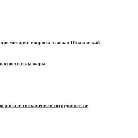
ующие мозырян вопросы отвечал Шпаковский
пасности из-за жары
одписали соглашение о сотрудничестве