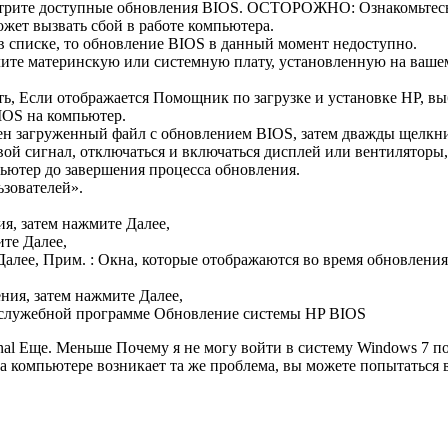
трите доступные обновления BIOS. ОСТОРОЖНО: Ознакомьтесь с
жет вызвать сбой в работе компьютера.
в списке, то обновление BIOS в данный момент недоступно.
ите материнскую или системную плату, установленную на ваш
, Если отображается Помощник по загрузке и установке HP, выб
IOS на компьютер.
нен загруженный файл с обновлением BIOS, затем дважды щелкни
вой сигнал, отключаться и включаться дисплей или вентиляторы,
ютер до завершения процесса обновления.
зователей».
я, затем нажмите Далее,
те Далее,
лее, Прим. : Окна, которые отображаются во время обновления,
ния, затем нажмите Далее,
onal Еще. Меньше Почему я не могу войти в систему Windows 7 п
на компьютере возникает та же проблема, вы можете попытаться 