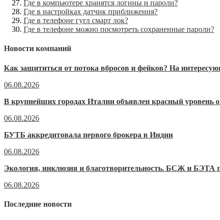
Где в компьютере хранятся логины и пароли?
Где в настройках датчик приближения?
Где в телефоне гугл смарт лок?
Где в телефоне можно посмотреть сохраненные пароли?
Новости компаний
Как защититься от потока вбросов и фейков? На интерес
06.08.2026
В крупнейших городах Италии объявлен красный уровень о
06.08.2026
БУТБ аккредитовала первого брокера в Индии
06.08.2026
Экология, инклюзия и благотворительность. БСЖ и БЭТА п
06.08.2026
Последние новости