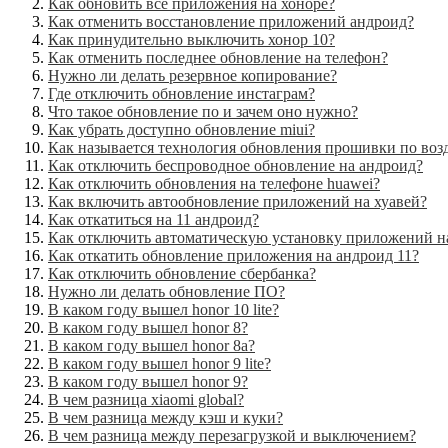
Как обновить все приложения на хоноре?
Как отменить восстановление приложений андроид?
Как принудительно выключить хонор 10?
Как отменить последнее обновление на телефон?
Нужно ли делать резервное копирование?
Где отключить обновление инстаграм?
Что такое обновление по и зачем оно нужно?
Как убрать доступно обновление miui?
Как называется технология обновления прошивки по воз
Как отключить беспроводное обновление на андроид?
Как отключить обновления на телефоне huawei?
Как включить автообновление приложений на хуавей?
Как откатиться на 11 андроид?
Как отключить автоматическую установку приложений н
Как откатить обновление приложения на андроид 11?
Как отключить обновление сбербанка?
Нужно ли делать обновление ПО?
В каком году вышел honor 10 lite?
В каком году вышел honor 8?
В каком году вышел honor 8a?
В каком году вышел honor 9 lite?
В каком году вышел honor 9?
В чем разница xiaomi global?
В чем разница между кэш и куки?
В чем разница между перезагрузкой и выключением?