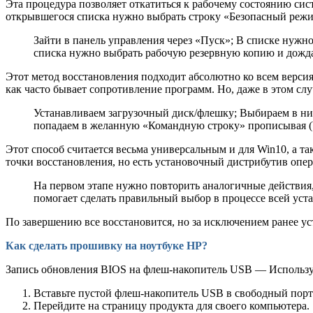
Эта процедура позволяет откатиться к рабочему состоянию си
открывшегося списка нужно выбрать строку «Безопасный режим
Зайти в панель управления через «Пуск»; В списке нуж
списка нужно выбрать рабочую резервную копию и дожда
Этот метод восстановления подходит абсолютно ко всем верси
как часто бывает сопротивление программ. Но, даже в этом слу
Устанавливаем загрузочный диск/флешку; Выбираем в н
попадаем в желанную «Командную строку» прописывая (bcd
Этот способ считается весьма универсальным и для Win10, а та
точки восстановления, но есть установочный дистрибутив опе
На первом этапе нужно повторить аналогичные действия,
помогает сделать правильный выбор в процессе всей уст
По завершению все восстановится, но за исключением ранее у
Как сделать прошивку на ноутбуке HP?
Запись обновления BIOS на флеш-накопитель USB — Используй
Вставьте пустой флеш-накопитель USB в свободный порт
Перейдите на страницу продукта для своего компьютера.