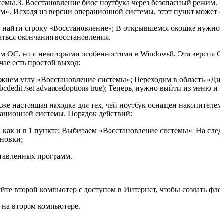
стемы.3. Восстановление биос ноутбука через безопасный режим
». Исходя из версии операционной системы, этот пункт может 
но найти строку «Восстановление»; В открывшемся окошке нужно
ться окончания восстановления.
ям ОС, но с некоторыми особенностями в Windows8. Эта версия 
чае есть простой выход:
ижнем углу «Восстановление системы»; Переходим в область «Д
edit /set advancedoptions true); Теперь, нужно выйти из меню 
кже настоящая находка для тех, чей ноутбук оснащен накопителе
рационной системы. Порядок действий:
 как и в 1 пункте; Выбираем «Восстановление системы»; На сле
ановки;
ставленных программ.
те второй компьютер с доступом в Интернет, чтобы создать фл
 на втором компьютере.