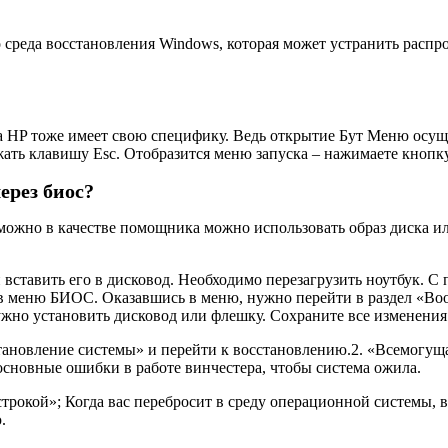
 среда восстановления Windows, которая может устранить распр
а HP тоже имеет свою специфику. Ведь открытие Бут Меню осуще
ать клавишу Esc. Отобразится меню запуска – нажимаете кнопку
ерез биос?
можно в качестве помощника можно использовать образ диска и
 и вставить его в дисковод. Необходимо перезагрузить ноутбук. 
м в меню БИОС. Оказавшись в меню, нужно перейти в раздел «Boo
ужно установить дисковод или флешку. Сохраните все изменения
тановление системы» и перейти к восстановлению.2. «Всемогущая
основные ошибки в работе винчестера, чтобы система ожила.
окой»; Когда вас перебросит в среду операционной системы, в 
.