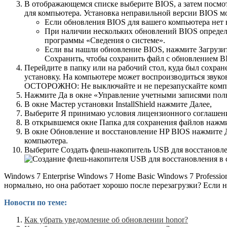
В отображающемся списке выберите BIOS, а затем посмо
для компьютера. Установка неправильной версии BIOS мо
Если обновления BIOS для вашего компьютера нет 
При наличии нескольких обновлений BIOS определ
программы «Сведения о системе».
Если вы нашли обновление BIOS, нажмите Загрузить
Сохранить, чтобы сохранить файл с обновлением B
Перейдите в папку или на рабочий стол, куда был сохра
установку. На компьютере может воспроизводиться звуко
ОСТОРОЖНО: Не выключайте и не перезапускайте компь
Нажмите Да в окне «Управление учетными записями поль
В окне Мастер установки InstallShield нажмите Далее,
Выберите Я принимаю условия лицензионного соглашени
В открывшемся окне Папка для сохранения файлов нажми
В окне Обновление и восстановление HP BIOS нажмите Да
компьютера.
Выберите Создать флеш-накопитель USB для восстановле
Windows 7 Enterprise Windows 7 Home Basic Windows 7 Professi
нормально, но она работает хорошо после перезагрузки? Если 
Новости по теме:
Как убрать уведомление об обновлении honor?