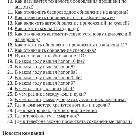
Как называется технология обновления прошивки по
воздуху?
Как отключить беспроводное обновление на андроид?
Как отключить обновления на телефоне huawei?
Как включить автообновление приложений на хуавей?
Как откатиться на 11 андроид?
Как отключить автоматическую установку приложений
на андроид?
Как откатить обновление приложения на андроид 11?
Как отключить обновление сбербанка?
Нужно ли делать обновление ПО?
В каком году вышел honor 10 lite?
В каком году вышел honor 8?
В каком году вышел honor 8a?
В каком году вышел honor 9 lite?
В каком году вышел honor 9?
В чем разница xiaomi global?
В чем разница между кэш и куки?
В чем разница между перезагрузкой и выключением?
Где в компьютере хранятся логины и пароли?
Где в настройках датчик приближения?
Где в телефоне гугл смарт лок?
Где в телефоне можно посмотреть сохраненные пароли?
Новости компаний