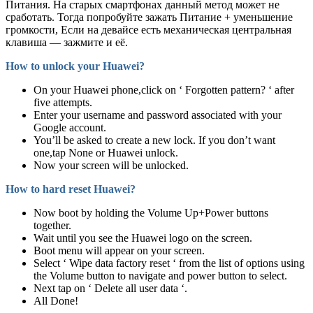
Питания. На старых смартфонах данный метод может не
сработать. Тогда попробуйте зажать Питание + уменьшение
громкости, Если на девайсе есть механическая центральная
клавиша — зажмите и её.
How to unlock your Huawei?
On your Huawei phone,click on ‘ Forgotten pattern? ‘ after
five attempts.
Enter your username and password associated with your
Google account.
You’ll be asked to create a new lock. If you don’t want
one,tap None or Huawei unlock.
Now your screen will be unlocked.
How to hard reset Huawei?
Now boot by holding the Volume Up+Power buttons
together.
Wait until you see the Huawei logo on the screen.
Boot menu will appear on your screen.
Select ‘ Wipe data factory reset ‘ from the list of options using
the Volume button to navigate and power button to select.
Next tap on ‘ Delete all user data ‘.
All Done!