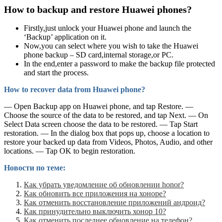
How to backup and restore Huawei phones?
Firstly,just unlock your Huawei phone and launch the
‘Backup’ application on it.
Now,you can select where you wish to take the Huawei
phone backup – SD card,internal storage,or PC.
In the end,enter a password to make the backup file protected
and start the process.
How to recover data from Huawei phone?
— Open Backup app on Huawei phone, and tap Restore. —
Choose the source of the data to be restored, and tap Next. — On
Select Data screen choose the data to be restored. — Tap Start
restoration. — In the dialog box that pops up, choose a location to
restore your backed up data from Videos, Photos, Audio, and other
locations. — Tap OK to begin restoration.
Новости по теме:
Как убрать уведомление об обновлении honor?
Как обновить все приложения на хоноре?
Как отменить восстановление приложений андроид?
Как принудительно выключить хонор 10?
Как отменить последнее обновление на телефон?