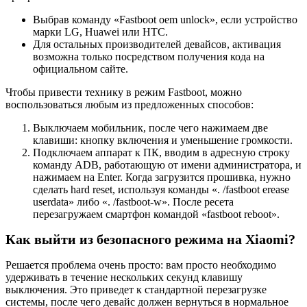
Выбрав команду «Fastboot oem unlock», если устройство
марки LG, Huawei или HTC.
Для остальных производителей девайсов, активация
возможна только посредством получения кода на
официальном сайте.
Чтобы привести технику в режим Fastboot, можно
воспользоваться любым из предложенных способов:
Выключаем мобильник, после чего нажимаем две
клавиши: кнопку включения и уменьшение громкости.
Подключаем аппарат к ПК, вводим в адресную строку
команду ADB, работающую от имени администратора, и
нажимаем на Enter. Когда загрузится прошивка, нужно
сделать hard reset, используя команды «. /fastboot erease
userdata» либо «. /fastboot-w». После ресета
перезагружаем смартфон командой «fastboot reboot».
Как выйти из безопасного режима на Xiaomi?
Решается проблема очень просто: вам просто необходимо
удерживать в течение нескольких секунд клавишу
выключения. Это приведет к стандартной перезагрузке
системы, после чего девайс должен вернуться в нормальное