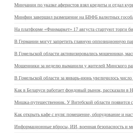
Минчанин по указке аферистов взял кредиты и отдал кур
Минфин завершил размещение на БВФБ валютных гособл
На платформе «Финмаркет» 17 августа стартуют торги 
В Германии могут запретить главную оппозиционную па
В Гомельской области активизировались мошенники, ма
Мошенники за неделю выманили у жителей Минского рай
В Гомельской области за январь-июнь увеличилось числ
Как в Беларуси работает фондовый рынок, рассказали в 
Мишка-путешественник. У Витебской области появится с
Как открыть кафе с нуля: помещение, оборудование и нас
Информационные вбросы, ИИ, военная безопасность и ме