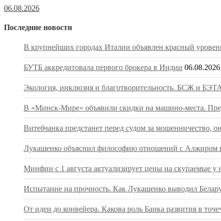
06.08.2026
Последние новости
В крупнейших городах Италии объявлен красный уровень
БУТБ аккредитовала первого брокера в Индии
06.08.2026
Экология, инклюзия и благотворительность. БСЖ и БЭТА
В «Минск-Мире» объявили скидки на машино-места. Пред
Витебчанка предстанет перед судом за мошенничество, о
Лукашенко объяснил философию отношений с Алжиром и
Минфин с 1 августа актуализирует цены на скупаемые у 
Испытание на прочность. Как Лукашенко выводил Беларус
От идеи до конвейера. Какова роль Банка развития в т