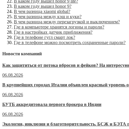
В каком году вышел honor 9 lite?
В каком году вышел honor 9?
В чем разница xiaomi global?
В чем разница между кэш и куки?
В чем разница между перезагрузкой и выключением?
Где в компьютере хранятся логины и пароли?
Где в настройках датчик приближения?
Где в телефоне гугл смарт лок?
Где в телефоне можно посмотреть сохраненные пароли?
Новости компаний
Как защититься от потока вбросов и фейков? На интерес
06.08.2026
В крупнейших городах Италии объявлен красный уровень о
06.08.2026
БУТБ аккредитовала первого брокера в Индии
06.08.2026
Экология, инклюзия и благотворительность. БСЖ и БЭТА п