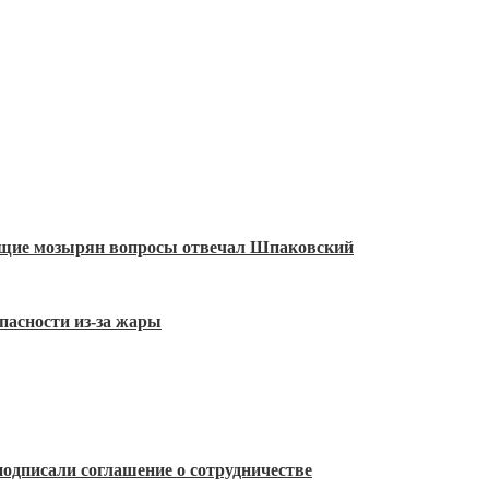
ующие мозырян вопросы отвечал Шпаковский
пасности из-за жары
одписали соглашение о сотрудничестве