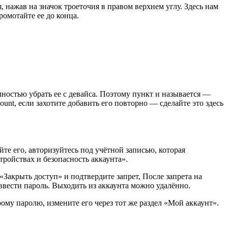
, нажав на значок троеточия в правом верхнем углу. Здесь нам
омотайте ее до конца.
ностью убрать ее с девайса. Поэтому пункт и называется —
unt, если захотите добавить его повторно — сделайте это здесь
йте его, авторизуйтесь под учётной записью, которая
тройствах и безопасность аккаунта».
акрыть доступ» и подтвердите запрет, После запрета на
ввести пароль. Выходить из аккаунта можно удалённо.
рому паролю, измените его через тот же раздел «Мой аккаунт».