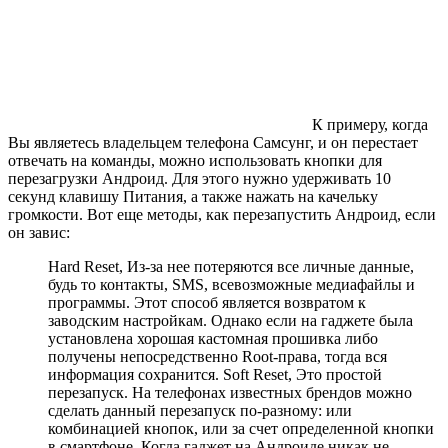
К примеру, когда
Вы являетесь владельцем телефона Самсунг, и он перестает
отвечать на команды, можно использовать кнопки для
перезагрузки Андроид. Для этого нужно удерживать 10
секунд клавишу Питания, а также нажать на качельку
громкости. Вот еще методы, как перезапустить Андроид, если
он завис:
Hard Reset, Из-за нее потеряются все личные данные,
будь то контакты, SMS, всевозможные медиафайлы и
программы. Этот способ является возвратом к
заводским настройкам. Однако если на гаджете была
установлена хорошая кастомная прошивка либо
получены непосредственно Root-права, тогда вся
информация сохранится. Soft Reset, Это простой
перезапуск. На телефонах известных брендов можно
сделать данный перезапуск по-разному: или
комбинацией кнопок, или за счет определенной кнопки
в смартфоне, Когда гаджет на Андроиде никак не