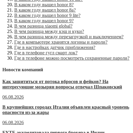
В каком году вышел honor 8?
В каком году вышел honor 8a?
В каком году вышел honor 9 lite?
В каком году вышел honor 9?
В чем разница xiaomi global?
В чем разница между кэш и куки?
В чем разница между перезагрузкой и выключением?
Где в компьютере хранятся логины и пароли?
Где в настройках датчик приближения?
Где в телефоне гугл смарт лок?
Где в телефоне можно посмотреть сохраненные пароли?
Новости компаний
Как защититься от потока вбросов и фейков? На
интересующие мозырян вопросы отвечал Шпаковский
06.08.2026
В крупнейших городах Италии объявлен красный уровень
опасности из-за жары
06.08.2026
БУТБ аккредитовала первого брокера в Индии