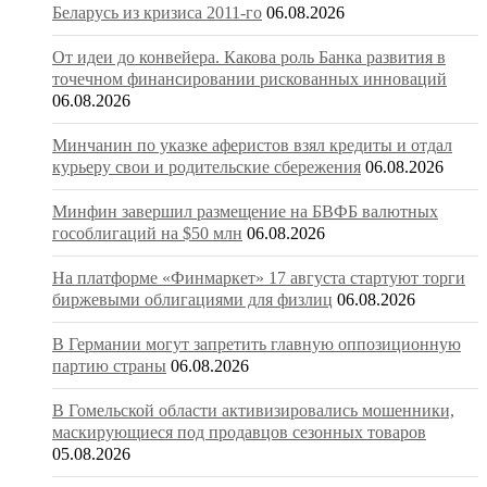
Беларусь из кризиса 2011-го
06.08.2026
От идеи до конвейера. Какова роль Банка развития в
точечном финансировании рискованных инноваций
06.08.2026
Минчанин по указке аферистов взял кредиты и отдал
курьеру свои и родительские сбережения
06.08.2026
Минфин завершил размещение на БВФБ валютных
гособлигаций на $50 млн
06.08.2026
На платформе «Финмаркет» 17 августа стартуют торги
биржевыми облигациями для физлиц
06.08.2026
В Германии могут запретить главную оппозиционную
партию страны
06.08.2026
В Гомельской области активизировались мошенники,
маскирующиеся под продавцов сезонных товаров
05.08.2026