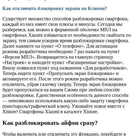
Как отключить блокировку экрана на Ксиоми?
Существует множество способов разблокировки смартфона,
каждый из них имеет свои плюсы и минусы. Сегодня мы
разберемся, как можно в фирменной оболочке MIUI на
смартфонах Xiaomi избавиться от необходимости свайпать по
экрану, тем самым ускорив время разблокировки смартфона.
Далее нажмите на пункт «О телефоне». Для активации
режима разработчика необходимо 7 раз нажать на пункт
«Версия MIUI». Возвращаетесь на главную страницу
«Настроек» и находите пункт «Расширенные настройки».
Внизу появился пункт под названием «Для разработчиков».
Теперь ищите пункт «Пропускать экран блокировки» и
активируете его. После этого режим разработчика можно
отключить, убрав галочку сверху. Теперь экран блокировки
будет пропускаться на вашем Сяоми при любом способе
разблокировки. Единственная особенность данного способа
— невозможно использовать какую-либо защиту смартфона
(пин/пароль/графический ключ). Узнавайте новое вместе с
Xistore! Смартфоны Xiaomi в каталоге Xistore.
Как разблокировать айфон сразу?
Чтобы включить или отключить эту функцию, перейдите в