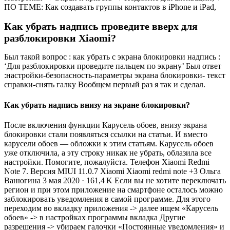
ПО ТЕМЕ: Как создавать группы контактов в iPhone и iPad,
Как убрать надпись проведите вверх для
разблокировки Xiaomi?
Был такой вопрос : как убрать с экрана блокировки надпись :
‘Для разблокировки проведите пальцем по экрану’ Был ответ
:настройки-безопасность-параметры экрана блокировки- текст
справки-снять галку Вообщем первый раз я так и сделал.
Как убрать надпись внизу на экране блокировки?
После включения функции Карусель обоев, внизу экрана
блокировки стали появляться ссылки на статьи. И вместо
карусели обоев — обложки к этим статьям. Карусель обоев
уже отключила, а эту строку никак не убрать, облазила все
настройки. Помогите, пожалуйста. Телефон Xiaomi Redmi
Note 7. Версия MIUI 11.0.7 Xiaomi Xiaomi redmi note +3 Ольга
Ванюгина 3 мая 2020 · 161,4 K Если вы не хотите переключать
регион и при этом приложение на смартфоне осталось можно
заблокировать уведомления в самой программе. Для этого
переходим во вкладку приложения -> далее ищем «Карусель
обоев» -> в настройках программы вкладка Другие
разрешения -> убираем галочки «Постоянные уведомления» и