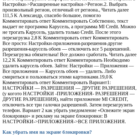
Настройки->Расширенные настройки->Регион.2. Выбрать
произвольный регион, отличный от региона., Читать далее
111,5 K Александр, спасибо большое, помогло
Комментировать ответ Комментировать Собственно, текст
выдает не программа Карусель, а программа MI Credit. Можно
не трогать Карусель, удалить только Credit. После этого
перезагрузка 2,8 K Комментировать ответ Комментировать
Все просто: Настройки-приложения-разрешения-другие
разрешения-карусель обоев — отключить все 5 разрешений.
Перезагрузка обязательна! Все должно сработать. Читать далее
12,2 K Комментировать ответ Комментировать Необходимо
удалить карусель обоев. Зайти: Настройки — Приложения —
Все приложения — Карусель обоев — удалить. Либо
смириться и пользоваться этими картинками.19,0 K
Комментировать ответ Комментировать Вариант1:
НАСТРОЙКИ — РАЗРЕШЕНИЯ — ДРУГИЕ РАЗРЕШЕНИЯ,
(у когото НАСТРОЙКИ -ПРИЛОЖЕНИЯ- РАЗРЕШЕНИЯ —
ДРУГИЕ РАЗРЕШЕНИЯ), найти приложение MI CREDIT,
отключить все три галочки разрешений. Затем перезагрузить
телефон. Вариант 2 как убрать уведомление «Освежите экран
блокировки» и рекламу на экране блокировки: В
НАСТРОЙКИ->ПРИЛОЖЕНИЯ->ВСЕ ПРИЛОЖЕНИЯ.
Как убрать имя на экране блокировки?