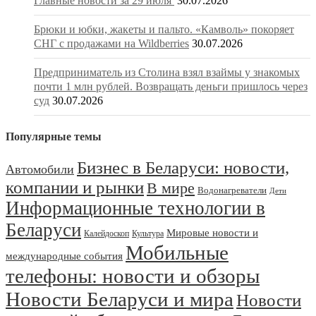
Главные новости за 29 июля
30.07.2026
Брюки и юбки, жакеты и пальто. «Камволь» покоряет
СНГ с продажами на Wildberries
30.07.2026
Предприниматель из Столина взял взаймы у знакомых
почти 1 млн рублей. Возвращать деньги пришлось через
суд
30.07.2026
Популярные темы
Бизнес в Беларуси: новости,
Автомобили
компании и рынки
В мире
Водонагреватели
Дети
Информационные технологии в
Беларуси
Мировые новости и
Калейдоскоп
Культура
Мобильные
международные события
телефоны: новости и обзоры
Новости Беларуси и мира
Новости