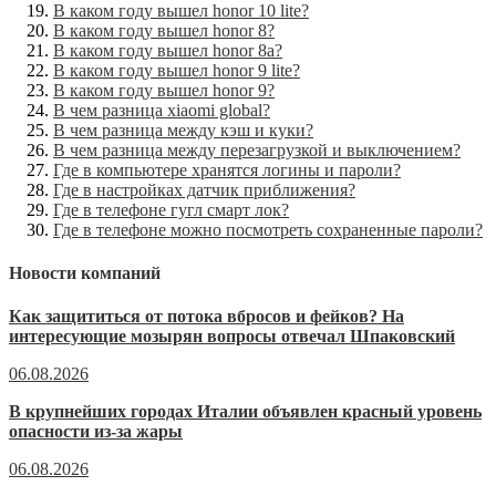
В каком году вышел honor 10 lite?
В каком году вышел honor 8?
В каком году вышел honor 8a?
В каком году вышел honor 9 lite?
В каком году вышел honor 9?
В чем разница xiaomi global?
В чем разница между кэш и куки?
В чем разница между перезагрузкой и выключением?
Где в компьютере хранятся логины и пароли?
Где в настройках датчик приближения?
Где в телефоне гугл смарт лок?
Где в телефоне можно посмотреть сохраненные пароли?
Новости компаний
Как защититься от потока вбросов и фейков? На
интересующие мозырян вопросы отвечал Шпаковский
06.08.2026
В крупнейших городах Италии объявлен красный уровень
опасности из-за жары
06.08.2026