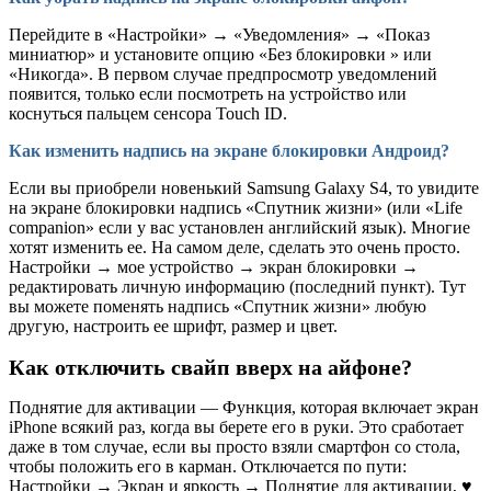
Перейдите в «Настройки» → «Уведомления» → «Показ
миниатюр» и установите опцию «Без блокировки » или
«Никогда». В первом случае предпросмотр уведомлений
появится, только если посмотреть на устройство или
коснуться пальцем сенсора Touch ID.
Как изменить надпись на экране блокировки Андроид?
Если вы приобрели новенький Samsung Galaxy S4, то увидите
на экране блокировки надпись «Спутник жизни» (или «Life
companion» если у вас установлен английский язык). Многие
хотят изменить ее. На самом деле, сделать это очень просто.
Настройки → мое устройство → экран блокировки →
редактировать личную информацию (последний пункт). Тут
вы можете поменять надпись «Спутник жизни» любую
другую, настроить ее шрифт, размер и цвет.
Как отключить свайп вверх на айфоне?
Поднятие для активации — Функция, которая включает экран
iPhone всякий раз, когда вы берете его в руки. Это сработает
даже в том случае, если вы просто взяли смартфон со стола,
чтобы положить его в карман. Отключается по пути:
Настройки → Экран и яркость → Поднятие для активации, ♥