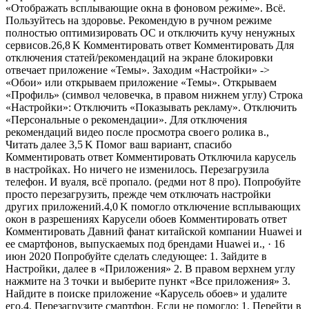
«Отображать всплывающие окна в фоновом режиме». Всё.
Пользуйтесь на здоровье. Рекомендую в ручном режиме
полностью оптимизировать ОС и отключить кучу ненужных
сервисов.26,8 K Комментировать ответ Комментировать Для
отключения статей/рекомендаций на экране блокировки
отвечает приложение «Темы». Заходим «Настройки» ->
«Обои» или открываем приложение «Темы». Открываем
«Профиль» (символ человечка, в правом нижнем углу) Строка
«Настройки»: Отключить «Показывать рекламу». Отключить
«Персональные о рекомендации». Для отключения
рекомендаций видео после просмотра своего ролика в.,
Читать далее 3,5 K Помог ваш вариант, спасибо
Комментировать ответ Комментировать Отключила карусель
в настройках. Но ничего не изменилось. Перезагрузила
телефон. И вуаля, всё пропало. (редми нот 8 про). Попробуйте
просто перезагрузить, прежде чем отключать настройки
других приложений.4,0 K помогло отключение всплывающих
окон в разрешениях Карусели обоев Комментировать ответ
Комментировать Давний фанат китайской компании Huawei и
ее смартфонов, выпускаемых под брендами Huawei и., · 16
июн 2020 Попробуйте сделать следующее: 1. Зайдите в
Настройки, далее в «Приложения» 2. В правом верхнем углу
нажмите на 3 точки и выберите пункт «Все приложения» 3.
Найдите в поиске приложение «Карусель обоев» и удалите
его.4. Перезагрузите смартфон. Если не помогло: 1. Перейти в