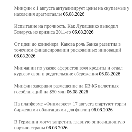
Минфин с 1 августа актуализирует цены на скупаемые у
населения драгметаллы
06.08.2026
Испытание на прочность. Как Лукашенко выводил
Беларусь из кризиса 2011-го
06.08.2026
От идеи до конвейера. Какова роль Банка развития в
точечном финансировании рискованных инноваций
06.08.2026
Минчанин по указке аферистов взял кредиты и отдал
курьеру свои и родительские сбережения
06.08.2026
Минфин завершил размещение на БВФБ валютных
гособлигаций на $50 млн
06.08.2026
На платформе «Финмаркет» 17 августа стартуют торги
биржевыми облигациями для физлиц
06.08.2026
В Германии могут запретить главную оппозиционную
партию страны
06.08.2026