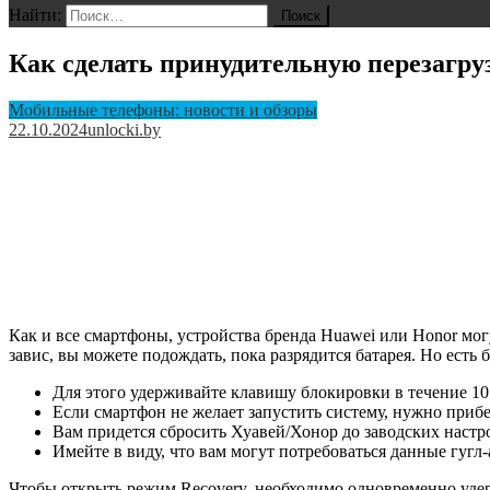
Найти:
Как сделать принудительную перезагру
Мобильные телефоны: новости и обзоры
22.10.2024
unlocki.by
Как и все смартфоны, устройства бренда Huawei или Honor мог
завис, вы можете подождать, пока разрядится батарея. Но есть
Для этого удерживайте клавишу блокировки в течение 10
Если смартфон не желает запустить систему, нужно приб
Вам придется сбросить Хуавей/Хонор до заводских настро
Имейте в виду, что вам могут потребоваться данные гугл-
Чтобы открыть режим Recovery, необходимо одновременно удер