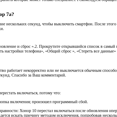
ор 7а?
ние нескольких секунд, чтобы выключить смартфон. После этог
и.
вление и сброс ».2. Прокрутите открывшийся список в самый н
ь настройки телефона», «Общий сброс », «Стереть все данные» и
тво работает некорректно или не выключается обычным способом
екунд. Спасибо за Ваш комментарий.
ерестать включаться, потому что:
 кнопка включения; произошел программный сбой.
правности: Хонор 10 перестал включаться после обновления оп
идется искать причину методом исключения, попробовав несколь