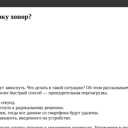
зку хонор?
ут зависнуть. Что делать в такой ситуации? Об этом рассказыв
 более быстрый способ — принудительная перезагрузка.
 секунд.
егнуть к радикальному решению.
ек, тогда все данные со смартфона будут удалены.
аккаунта, введенного на устройстве.
жать кнопку питания и увеличения громкости. Управление в ре