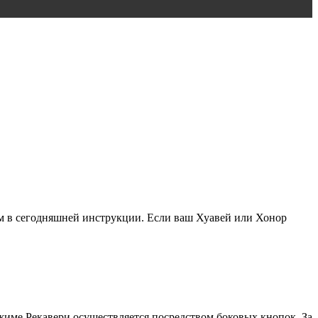
аем в сегодняшней инструкции. Если ваш Хуавей или Хонор
жиме Рекавери осуществляется посредством боковых кнопок. За