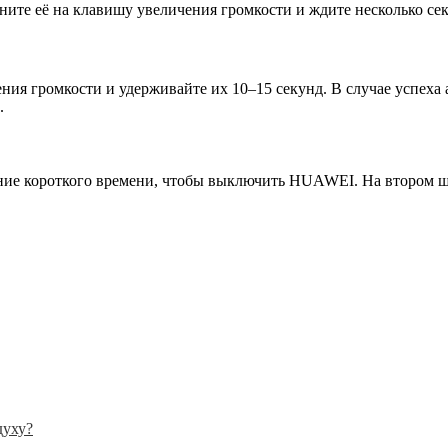
ените её на клавишу увеличения громкости и ждите несколько се
я громкости и удерживайте их 10–15 секунд. В случае успеха а
.
ние короткого времени, чтобы выключить HUAWEI. На втором ш
духу?