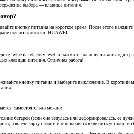
тверждение выбора — клавиша питания.
Хонор?
вайте кнопку питания на короткое время. После этого нажмите
экране появится логотип HUAWEI.
 ‘wipe data/factory reset’ и нажмите клавишу питания один раз. 
ощью клавиши питания. Отличная работа!
рживайте кнопку питания и выберите выключение. В короткий м
тания.
ается, самостоятельно можно:
тояние батареи (если она вздулась или деформировалась, ее нуж
сти; извлечь карту памяти и попробовать включить устройство б
устранить которые может только специалист. Рекомендуем обраща