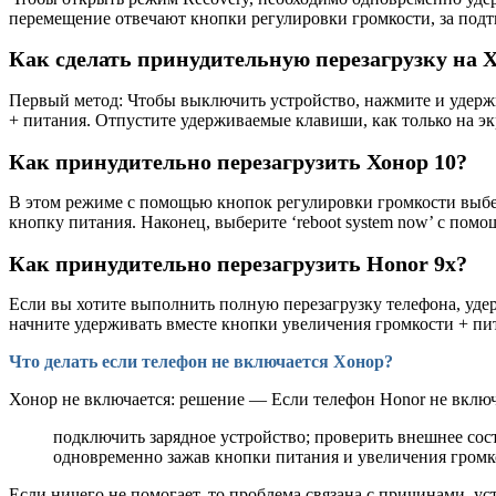
перемещение отвечают кнопки регулировки громкости, за под
Как сделать принудительную перезагрузку на 
Первый метод: Чтобы выключить устройство, нажмите и удержи
+ питания. Отпустите удерживаемые клавиши, как только на 
Как принудительно перезагрузить Хонор 10?
В этом режиме с помощью кнопок регулировки громкости выберите
кнопку питания. Наконец, выберите ‘reboot system now’ с пом
Как принудительно перезагрузить Honor 9x?
Если вы хотите выполнить полную перезагрузку телефона, уде
начните удерживать вместе кнопки увеличения громкости + пи
Что делать если телефон не включается Хонор?
Хонор не включается: решение — Если телефон Honor не включ
подключить зарядное устройство; проверить внешнее сос
одновременно зажав кнопки питания и увеличения громко
Если ничего не помогает, то проблема связана с причинами, 