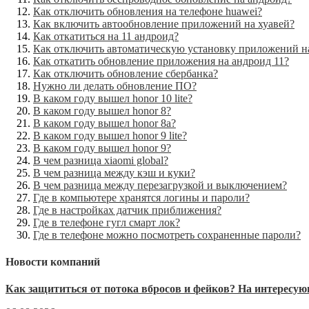
Как отключить обновления на телефоне huawei?
Как включить автообновление приложений на хуавей?
Как откатиться на 11 андроид?
Как отключить автоматическую установку приложений н
Как откатить обновление приложения на андроид 11?
Как отключить обновление сбербанка?
Нужно ли делать обновление ПО?
В каком году вышел honor 10 lite?
В каком году вышел honor 8?
В каком году вышел honor 8a?
В каком году вышел honor 9 lite?
В каком году вышел honor 9?
В чем разница xiaomi global?
В чем разница между кэш и куки?
В чем разница между перезагрузкой и выключением?
Где в компьютере хранятся логины и пароли?
Где в настройках датчик приближения?
Где в телефоне гугл смарт лок?
Где в телефоне можно посмотреть сохраненные пароли?
Новости компаний
Как защититься от потока вбросов и фейков? На интерес