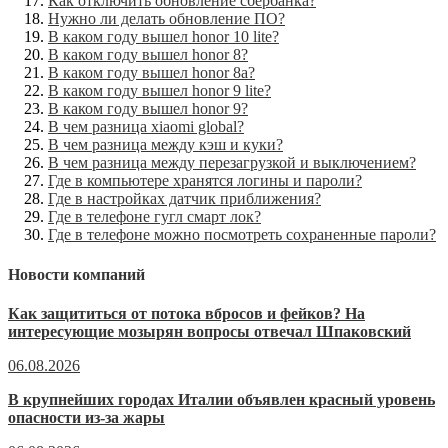
Как отключить обновление сбербанка?
Нужно ли делать обновление ПО?
В каком году вышел honor 10 lite?
В каком году вышел honor 8?
В каком году вышел honor 8a?
В каком году вышел honor 9 lite?
В каком году вышел honor 9?
В чем разница xiaomi global?
В чем разница между кэш и куки?
В чем разница между перезагрузкой и выключением?
Где в компьютере хранятся логины и пароли?
Где в настройках датчик приближения?
Где в телефоне гугл смарт лок?
Где в телефоне можно посмотреть сохраненные пароли?
Новости компаний
Как защититься от потока вбросов и фейков? На
интересующие мозырян вопросы отвечал Шпаковский
06.08.2026
В крупнейших городах Италии объявлен красный уровень
опасности из-за жары