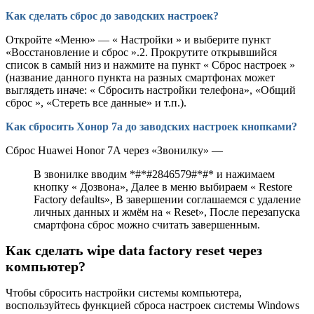
Как сделать сброс до заводских настроек?
Откройте «Меню» — « Настройки » и выберите пункт
«Восстановление и сброс ».2. Прокрутите открывшийся
список в самый низ и нажмите на пункт « Сброс настроек »
(название данного пункта на разных смартфонах может
выглядеть иначе: « Сбросить настройки телефона», «Общий
сброс », «Стереть все данные» и т.п.).
Как сбросить Хонор 7а до заводских настроек кнопками?
Сброс Huawei Honor 7A через «Звонилку» —
В звонилке вводим *#*#2846579#*#* и нажимаем
кнопку « Дозвона», Далее в меню выбираем « Restore
Factory defaults», В завершении соглашаемся с удаление
личных данных и жмём на « Reset», После перезапуска
смартфона сброс можно считать завершенным.
Как сделать wipe data factory reset через
компьютер?
Чтобы сбросить настройки системы компьютера,
воспользуйтесь функцией сброса настроек системы Windows