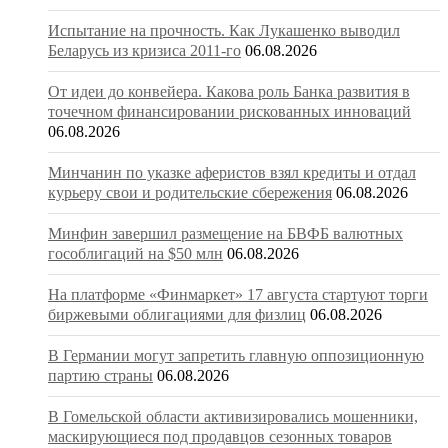
Испытание на прочность. Как Лукашенко выводил
Беларусь из кризиса 2011-го
06.08.2026
От идеи до конвейера. Какова роль Банка развития в
точечном финансировании рискованных инноваций
06.08.2026
Минчанин по указке аферистов взял кредиты и отдал
курьеру свои и родительские сбережения
06.08.2026
Минфин завершил размещение на БВФБ валютных
гособлигаций на $50 млн
06.08.2026
На платформе «Финмаркет» 17 августа стартуют торги
биржевыми облигациями для физлиц
06.08.2026
В Германии могут запретить главную оппозиционную
партию страны
06.08.2026
В Гомельской области активизировались мошенники,
маскирующиеся под продавцов сезонных товаров