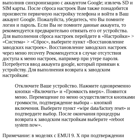
выполнив синхронизацию с аккаунтом Google; извлечь SD и
SIM карты. После сброса настроек Вам также понадобится
произвести первичную настройку телефона и войти в Ваш
аккаунт Google. Пожалуйста, убедитесь, что Вы помните
логин и пароль. Если Вы не помните данные аккаунта, то
рекомендуется предварительно отвязать его от устройства.
Для выполнения сброса настроек перейдите в «Настройки» >
«Система» > «Сброс», выберите пункт «Восстановление
заводских настроек». Восстановление заводских настроек
через меню recovery Рекомендуется в случае отсутствия
доступа к меню настроек, например при утере пароля.
Потребуется ввод аккаунта google, который привязан к
устройству. Для выполнения возврата к заводским
настройкам:
Отключите Ваше устройство. Нажмите одновременно
кнопки «Включить» и «Громкость вверх». Появится
меню. Перемещение по меню осуществляется кнопками
громкости, подтверждение выбора – кнопкой
включения. Выберите пункт «wipe data/factory reset» и
подтвердите выбор. После окончания процедуры
возврата к заводским настройкам выберите «reboot
system now».
Примечание: в моделях c EMUI 9. X при подтверждении