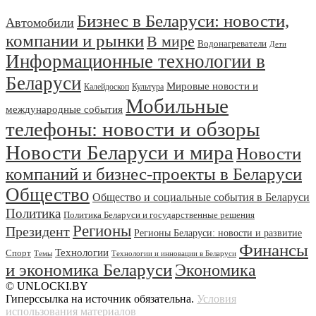
Бизнес в Беларуси: новости,
Автомобили
компании и рынки
В мире
Водонагреватели
Дети
Информационные технологии в
Беларуси
Мировые новости и
Калейдоскоп
Культура
Мобильные
международные события
телефоны: новости и обзоры
Новости Беларуси и мира
Новости
компаний и бизнес-проекты в Беларуси
Общество
Общество и социальные события в Беларуси
Политика
Политика Беларуси и государственные решения
Регионы
Президент
Регионы Беларуси: новости и развитие
Финансы
Технологии
Спорт
Темы
Технологии и инновации в Беларуси
и экономика Беларуси
Экономика
© UNLOCKI.BY
Гиперссылка на источник обязательна.
Условия
использования материалов