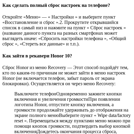
Как сделать полный сброс настроек на телефоне?
Откройте «Меню» — « Настройки » и выберите пункт
«Восстановление и сброс ».2. Прокрутите открывшийся
список в самый низ и нажмите на пункт « Сброс настроек »
(название данного пункта на разных смартфонах может
выглядеть иначе: «Сбросить настройки телефона », «Общий
сброс », «Стереть все данные» и т.п.).
Как зайти в рекавери Honor 10?
Сброс Honor из меню Recovery — Этот способ подойдёт тем,
кто по каким-то причинам не может зайти в меню настроек
Honor (не включается телефон, забыт пароль от экрана
блокировки). Осуществляется он через меню Recovery:
Выключите телефонОдновременно зажмите кнопки
включения и увеличения громкостиПри появлении
логотипа Honor, отпустите кнопку включения, а
громкости продолжайте удерживать до отображения на
экране полного менюВыберите пункт « Wipe data/factory
reset «. Перемещаться между пунктами меню можно при
помощи кнопок громкости, подтвердить выбор кнопкой
включенияДождетесь окончания процесса сброса,