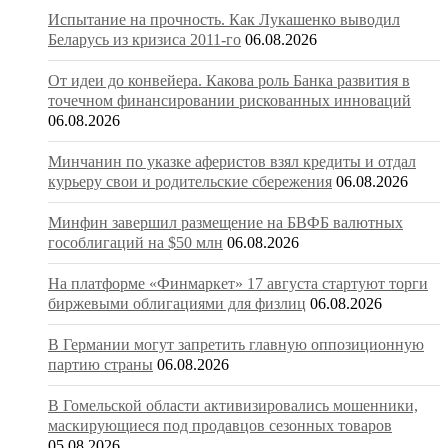
Испытание на прочность. Как Лукашенко выводил
Беларусь из кризиса 2011-го
06.08.2026
От идеи до конвейера. Какова роль Банка развития в
точечном финансировании рискованных инноваций
06.08.2026
Минчанин по указке аферистов взял кредиты и отдал
курьеру свои и родительские сбережения
06.08.2026
Минфин завершил размещение на БВФБ валютных
гособлигаций на $50 млн
06.08.2026
На платформе «Финмаркет» 17 августа стартуют торги
биржевыми облигациями для физлиц
06.08.2026
В Германии могут запретить главную оппозиционную
партию страны
06.08.2026
В Гомельской области активизировались мошенники,
маскирующиеся под продавцов сезонных товаров
05.08.2026