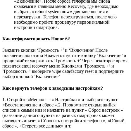
«Включение», После сброса телефона мы снова
окажемся в главном меню Recovery, где необходимо
выбрать « reboot system now» для завершения и
перезагрузки. Телефон перезагрузиться, после чего
необходимо пройти процедуру первоначальной
настройки смартфона.
Как отформатировать Honor 6?
Зажмите кнопки ‘Громкость +’ и ‘Включение’ После
появления логотипа Huawei отпустите кнопку ‘Включение’ и
продолжайте удерживать ‘Громкость +’ Через некоторое время
появится emui recovery меню Кнопками ‘Громкость +’ и
‘Громокость -‘ выберите wipe data/factory reset и подтвердите
выбор кнопкой ‘Включение’
Как вернуть телефон к заводским настройкам?
1. Откройте «Меню» — « Настройки » и выберите пункт
«Восстановление и сброс ».2. Прокрутите открывшийся
список в самый низ и нажмите на пункт « Сброс настроек »
(название данного пункта на разных смартфонах может
выглядеть иначе: « Сбросить настройки телефона », «Общий
сброс », «Стереть все данные» и т.