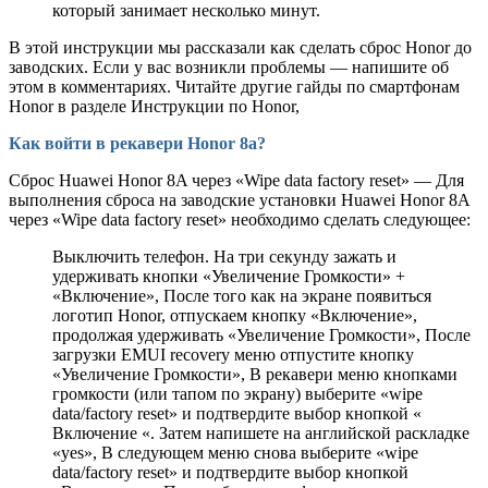
который занимает несколько минут.
В этой инструкции мы рассказали как сделать сброс Honor до
заводских. Если у вас возникли проблемы — напишите об
этом в комментариях. Читайте другие гайды по смартфонам
Honor в разделе Инструкции по Honor,
Как войти в рекавери Honor 8a?
Сброс Huawei Honor 8A через «Wipe data factory reset» — Для
выполнения сброса на заводские установки Huawei Honor 8A
через «Wipe data factory reset» необходимо сделать следующее:
Выключить телефон. На три секунду зажать и
удерживать кнопки «Увеличение Громкости» +
«Включение», После того как на экране появиться
логотип Honor, отпускаем кнопку «Включение»,
продолжая удерживать «Увеличение Громкости», После
загрузки EMUI recovery меню отпустите кнопку
«Увеличение Громкости», В рекавери меню кнопками
громкости (или тапом по экрану) выберите «wipe
data/factory reset» и подтвердите выбор кнопкой «
Включение «. Затем напишете на английской раскладке
«yes», В следующем меню снова выберите «wipe
data/factory reset» и подтвердите выбор кнопкой