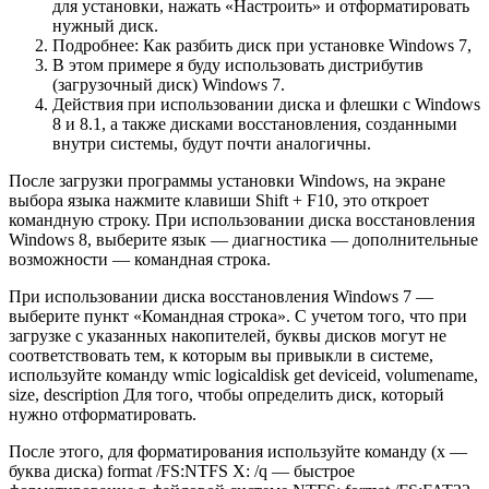
для установки, нажать «Настроить» и отформатировать
нужный диск.
Подробнее: Как разбить диск при установке Windows 7,
В этом примере я буду использовать дистрибутив
(загрузочный диск) Windows 7.
Действия при использовании диска и флешки с Windows
8 и 8.1, а также дисками восстановления, созданными
внутри системы, будут почти аналогичны.
После загрузки программы установки Windows, на экране
выбора языка нажмите клавиши Shift + F10, это откроет
командную строку. При использовании диска восстановления
Windows 8, выберите язык — диагностика — дополнительные
возможности — командная строка.
При использовании диска восстановления Windows 7 —
выберите пункт «Командная строка». С учетом того, что при
загрузке с указанных накопителей, буквы дисков могут не
соответствовать тем, к которым вы привыкли в системе,
используйте команду wmic logicaldisk get deviceid, volumename,
size, description Для того, чтобы определить диск, который
нужно отформатировать.
После этого, для форматирования используйте команду (x —
буква диска) format /FS:NTFS X: /q — быстрое