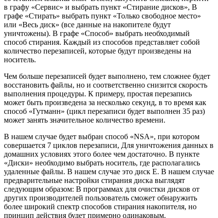
в графу «Сервис» и выбрать пункт «Стирание дисков», В
графе «Стирать» выбрать пункт «Только свободное место»
или «Весь диск» (все данные на накопителе будут
уничтожены). В графе «Способ» выбрать необходимый
способ стирания. Каждый из способов представляет собой
количество перезаписей, которые будут произведены на
носитель.
Чем больше перезаписей будет выполнено, тем сложнее будет
восстановить файлы, но и соответственно снизится скорость
выполнения процедуры. К примеру, простая перезапись
может быть произведена за несколько секунд, в то время как
способ «Гутманн» (цикл перезаписи будет выполнен 35 раз)
может занять значительное количество времени.
В нашем случае будет выбран способ «NSA», при котором
совершается 7 циклов перезаписи, Для уничтожения данных в
домашних условиях этого более чем достаточно. В пункте
«Диски» необходимо выбрать носитель, где располагались
удаленные файлы. В нашем случае это диск E. В нашем случае
предварительные настройки стирания диска выглядят
следующим образом: В программах для очистки дисков от
других производителей пользователь сможет обнаружить
более широкий спектр способов стирания накопителя, но
принцип действия будет примерно одинаковым.