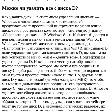
Можно ли удалить все с диска D?
Как удалить диск D в системном управлении дисками —
Windows в числе своих штатных возможностей
предусматривает простейший инструмент по управлению
дискового пространства компьютера – системную утилиту
«Управление дисками». В Windows 8.1 и 10 быстрый доступ к
ней реализован в меню, вызываемом клавишами Win+X. В
Windows 7 можем её запустить с помощью команды
«Выполнить». Запускаем её клавишами Win+R, вписываем: В
окне управления дисками кликаем наш диск D, вызываем на
нём контекстное меню, жмём «Удалить том». Подтверждаем
удаление диска D. И всё: на его месте у нас образовалось
пустое пространство, которое мы можем присоединить к
диску C, дабы расширить его. Либо же можем распорядиться
этим пустым пространством как-то иначе. Но, друзья, если
диск D у нас логический (на жёстком диске MBR), то чтобы
мы могли в дальнейшем присоединить его пространство к
диску С, мы сначала удаляем сам логический диск D. А потом
удаляем контейнер логических разделов: на свободном
пространстве снова вызываем контекстное меню и жмём
«Удалить раздел». При этом, друзья, если у вас в контейнере
будет не только диск D, а несколько логических разделов, их
придётся удалить все, иначе системное управление дисками