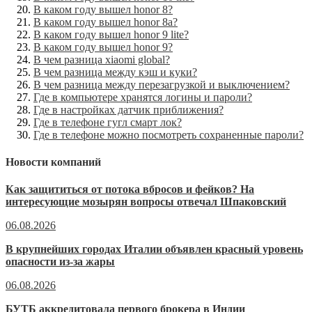
В каком году вышел honor 8?
В каком году вышел honor 8a?
В каком году вышел honor 9 lite?
В каком году вышел honor 9?
В чем разница xiaomi global?
В чем разница между кэш и куки?
В чем разница между перезагрузкой и выключением?
Где в компьютере хранятся логины и пароли?
Где в настройках датчик приближения?
Где в телефоне гугл смарт лок?
Где в телефоне можно посмотреть сохраненные пароли?
Новости компаний
Как защититься от потока вбросов и фейков? На
интересующие мозырян вопросы отвечал Шпаковский
06.08.2026
В крупнейших городах Италии объявлен красный уровень
опасности из-за жары
06.08.2026
БУТБ аккредитовала первого брокера в Индии