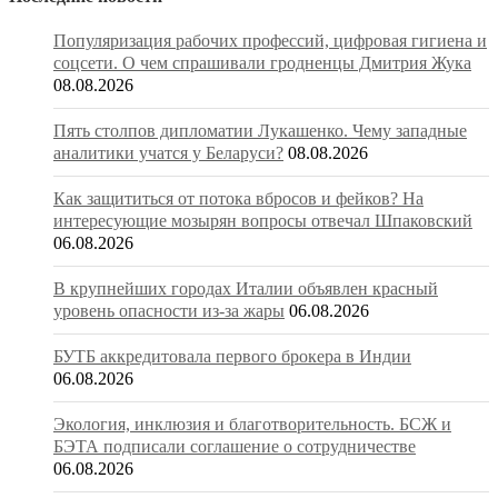
Популяризация рабочих профессий, цифровая гигиена и
соцсети. О чем спрашивали гродненцы Дмитрия Жука
08.08.2026
Пять столпов дипломатии Лукашенко. Чему западные
аналитики учатся у Беларуси?
08.08.2026
Как защититься от потока вбросов и фейков? На
интересующие мозырян вопросы отвечал Шпаковский
06.08.2026
В крупнейших городах Италии объявлен красный
уровень опасности из-за жары
06.08.2026
БУТБ аккредитовала первого брокера в Индии
06.08.2026
Экология, инклюзия и благотворительность. БСЖ и
БЭТА подписали соглашение о сотрудничестве
06.08.2026