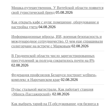
Мишка-путешественник. У Витебской области появится
свой туристический бренд
05.08.2026
Как открыть кафе с нуля: помещение, оборудование и
настройка учета
04.08.2026
Информационные вбросы, ИИ, военная безопасность и
международное сотрудничество. О чем еще спрашивали
солигорчане на встрече с Марковым
02.08.2026
В Гродненской области число зарегистрированных
преступлений за полгода сократилось почти на 8%
02.08.2026
Федерация профсоюзов Беларуси построит wellness-
комплекс в Нарочанском крае
02.08.2026
Пульс стальной магистрали. Как работает станция
«Минск-Пассажирский»
02.08.2026
Как выбрать тариф на IT-обслуживание для бизнеса в