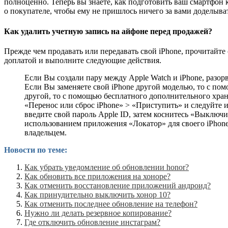
полноценно. Теперь вы знаете, как подготовить ваш смартфон к
о покупателе, чтобы ему не пришлось ничего за вами доделыва
Как удалить учетную запись на айфоне перед продажей?
Прежде чем продавать или передавать свой iPhone, прочитайте 
доплатой и выполните следующие действия.
Если Вы создали пару между Apple Watch и iPhone, разорв
Если Вы заменяете свой iPhone другой моделью, то с по
другой, то с помощью бесплатного дополнительного хра
«Перенос или сброс iPhone» > «Приступить» и следуйте и
введите свой пароль Apple ID, затем коснитесь «Выклю
использованием приложения «Локатор» для своего iPhone
владельцем.
Новости по теме:
Как убрать уведомление об обновлении honor?
Как обновить все приложения на хоноре?
Как отменить восстановление приложений андроид?
Как принудительно выключить хонор 10?
Как отменить последнее обновление на телефон?
Нужно ли делать резервное копирование?
Где отключить обновление инстаграм?