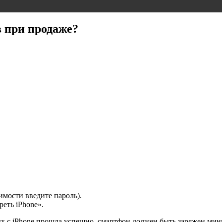
в при продаже?
имости введите пароль).
еть iPhone».
ых с iPhone прошла успешно, смартфон должен быть заряжен ми