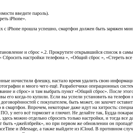
имости введите пароль).
еть iPhone».
ых с iPhone прошла успешно, смартфон должен быть заряжен ми
ановление и сброс ».2. Прокрутите открывшийся список в самый
 Сбросить настройки телефона », «Общий сброс », «Стереть все 
нные иочистили флешку, настало время удалить свою информацию
отографии и много чего ещё. Разработчики операционных систе
ование и сброс» и там выбрать пункт «Общий сброс». После этого
м вы его когда-то купили. Если вы успели установить на телеф
т договорённостей с покупателем, быть может, он захочет остав
 в смартфон. Впрочем, некоторые даже идут на хитрость: специ
 ПО, у него всё тормозит и глючит. Не делайте так, Будда покар
. здесь можно отдельно сбросить только настройки, и тогда все 
т быть «джейлбрейк», но при первом же обновлении он пропадёт, 
FaceTime и iMessage, а также выйдите из iCloud. В противном сл