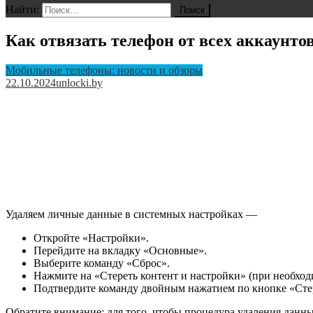
Найти:
Как отвязать телефон от всех аккаунто
Мобильные телефоны: новости и обзоры
22.10.2024
unlocki.by
Удаляем личные данные в системных настройках —
Откройте «Настройки».
Перейдите на вкладку «Основные».
Выберите команду «Сброс».
Нажмите на «Стереть контент и настройки» (при необход
Подтвердите команду двойным нажатием по кнопке «Стер
Обратите внимание: для того, чтобы процедура удаления данн