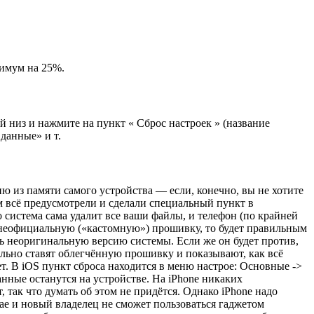
нимум на 25%.
 низ и нажмите на пункт « Сброс настроек » (название
данные» и т.
 из памяти самого устройства — если, конечно, вы не хотите
м всё предусмотрели и сделали специальный пункт в
 система сама удалит все ваши файлы, и телефон (по крайней
он неофициальную («кастомную») прошивку, то будет правильным
ить неоригинальную версию системы. Если же он будет против,
ально ставят облегчённую прошивку и показывают, как всё
ает. В iOS пункт сброса находится в меню настрое: Основные ->
данные останутся на устройстве. На iPhone никаких
так что думать об этом не придётся. Однако iPhone надо
учае и новый владелец не сможет пользоваться гаджетом