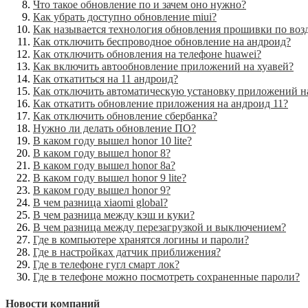
Что такое обновление по и зачем оно нужно?
Как убрать доступно обновление miui?
Как называется технология обновления прошивки по воз
Как отключить беспроводное обновление на андроид?
Как отключить обновления на телефоне huawei?
Как включить автообновление приложений на хуавей?
Как откатиться на 11 андроид?
Как отключить автоматическую установку приложений н
Как откатить обновление приложения на андроид 11?
Как отключить обновление сбербанка?
Нужно ли делать обновление ПО?
В каком году вышел honor 10 lite?
В каком году вышел honor 8?
В каком году вышел honor 8a?
В каком году вышел honor 9 lite?
В каком году вышел honor 9?
В чем разница xiaomi global?
В чем разница между кэш и куки?
В чем разница между перезагрузкой и выключением?
Где в компьютере хранятся логины и пароли?
Где в настройках датчик приближения?
Где в телефоне гугл смарт лок?
Где в телефоне можно посмотреть сохраненные пароли?
Новости компаний