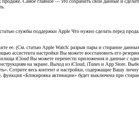
 продаже. Самое главное — это сохранить свои данные и сделать
ть.
статью службы поддержки Apple Что нужно сделать перед продаже
ите ее. (См. статью Apple Watch: разрыв пары и стирание данны
мощью ассистента настройки Вы можете восстановить его резервн
нилища iCloud Вы можете перенести приложения и данные с одн
нструкциям на экране. Выход из iCloud, iTunes и App Store. Вы
чить». Сотрите весь контент и настройки, содержащие Вашу лич
, функция «Блокировка активации» будет выключена при стиран