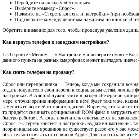
Перейдите на вкладку «Основные».
Выберите команду «Сброс».
Нажмите на «Стереть контент и настройки» (при необход
Подтвердите команду двойным нажатием по кнопке «Стер
Обратите внимание: для того, чтобы процедура удаления данн
Как вернуть телефон к заводским настройкам?
1. Откройте «Меню» — « Настройки » и выберите пункт «Восст
данного пункта на разных смартфонах может выглядеть иначе: «
Как снять телефон на продажу?
Сброс или перепрошивка — Теперь, когда мы сохранили все да
отдать покупателю свои пароли к социальным сетям, личные ф
настройках. В Android нужно зайти в раздел «Резервное копир
мере, с точки зрения информации в нём) будет таким же, каки
заменить её версией от производителя. Впрочем, это зависит о
то придётся скачивать официальный ROM-файл и загружать его
быстро работает. А когда покупатель откатывается на заводское
Сброс -> Стереть контент и настройки. Будьте внимательны, т.к
неоригинальных прошивок не существует, разве что у вас може
обязательно отвязать от сервисов Apple. Для этого отключите 