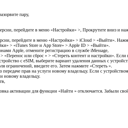
разорвите пару,
версии, перейдите в меню «Настройки» >, Прокрутите вниз и на
ерсии, перейдите в меню «Настройки» > iCloud > «Выйти». Нажм
ки» > «iTunes Store и App Store» > Apple ID > «Выйти».
онами Apple, отмените регистрацию в службе iMessage,
 «Перенос или сброс » > «Стереть контент и настройки». Если 
стройство с eSIM, выберите вариант удаления данных с устройст
ля ограничений, введите его. Затем нажмите «Стереть ».
 передаче прав на услуги новому владельцу. Если с устройством
ги новому владельцу.
тв,
ровка активации для функции «Найти » отключается. Забыли сво