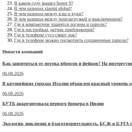
В каком году вышел honor 9?
В чем разница xiaomi global?
В чем разница между кэш и куки?
В чем разница между перезагрузкой и выключением?
Где в компьютере хранятся логины и пароли?
Где в настройках датчик приближения?
Где в телефоне гугл смарт лок?
Где в телефоне можно посмотреть сохраненные пароли?
Новости компаний
Как защититься от потока вбросов и фейков? На интерес
06.08.2026
В крупнейших городах Италии объявлен красный уровень о
06.08.2026
БУТБ аккредитовала первого брокера в Индии
06.08.2026
Экология, инклюзия и благотворительность. БСЖ и БЭТА п