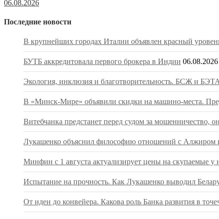
06.08.2026
Последние новости
В крупнейших городах Италии объявлен красный уровень
БУТБ аккредитовала первого брокера в Индии
06.08.2026
Экология, инклюзия и благотворительность. БСЖ и БЭТА
В «Минск-Мире» объявили скидки на машино-места. Пред
Витебчанка предстанет перед судом за мошенничество, о
Лукашенко объяснил философию отношений с Алжиром и
Минфин с 1 августа актуализирует цены на скупаемые у 
Испытание на прочность. Как Лукашенко выводил Беларус
От идеи до конвейера. Какова роль Банка развития в т