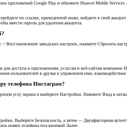
газин приложений Google Play и обновите Huawei Mobile Servic
 Перейдите по ссылке, приведенной ниже, войдите в свой аккаун
обы ввести пароль для удаления аккаунта.
i?
с > Восстановление заводских настроек, нажмите Сбросить наст
 для доступа к приложениям, услугам и веб-сайтам компании H
ения пользователей в друзья и управления ими, взаимодействия
еру телефона Инстаграм?
рхнем углу экрана и выберите Настройки. Нажмите Вход в неско
тройки. Выберите Безопасность, а затем — Двухфакторная аутен
ить номер телефона под кнопкой Далее.