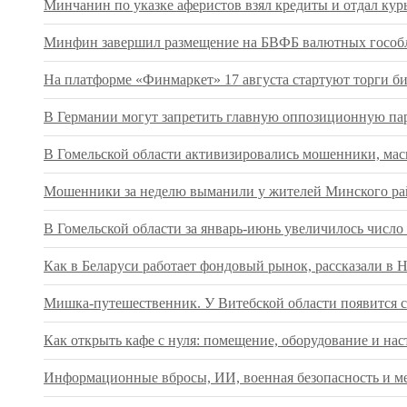
Минчанин по указке аферистов взял кредиты и отдал кур
Минфин завершил размещение на БВФБ валютных гособл
На платформе «Финмаркет» 17 августа стартуют торги 
В Германии могут запретить главную оппозиционную па
В Гомельской области активизировались мошенники, ма
Мошенники за неделю выманили у жителей Минского рай
В Гомельской области за январь-июнь увеличилось числ
Как в Беларуси работает фондовый рынок, рассказали в 
Мишка-путешественник. У Витебской области появится с
Как открыть кафе с нуля: помещение, оборудование и нас
Информационные вбросы, ИИ, военная безопасность и ме