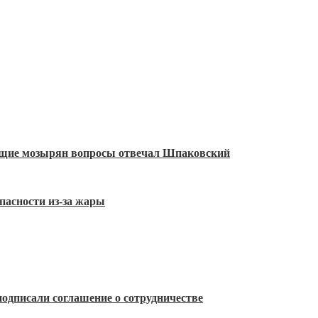
ующие мозырян вопросы отвечал Шпаковский
пасности из-за жары
одписали соглашение о сотрудничестве