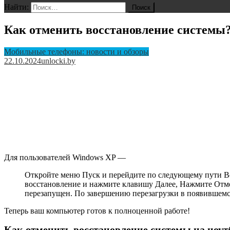
Найти:
Как отменить восстановление системы
Мобильные телефоны: новости и обзоры
22.10.2024
unlocki.by
Для пользователей Windows XP —
Откройте меню Пуск и перейдите по следующему пути В
восстановление и нажмите клавишу Далее, Нажмите Отме
перезапущен. По завершению перезагрузки в появившем
Теперь ваш компьютер готов к полноценной работе!
Как отменить восстановление системы на ноут