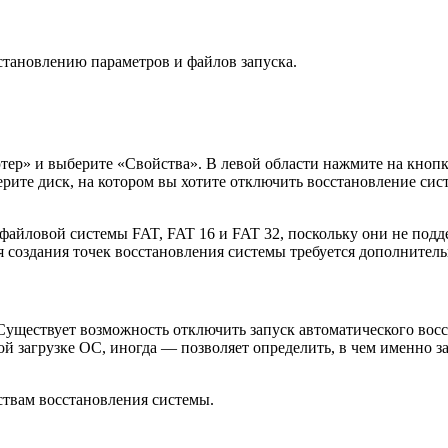
становлению параметров и файлов запуска.
р» и выберите «Свойства». В левой области нажмите на кнопку
ите диск, на котором вы хотите отключить восстановление сис
е файловой системы FAT, FAT 16 и FAT 32, поскольку они не по
 создания точек восстановления системы требуется дополнительн
уществует возможность отключить запуск автоматического восст
ой загрузке ОС, иногда — позволяет определить, в чем именно 
ствам восстановления системы.