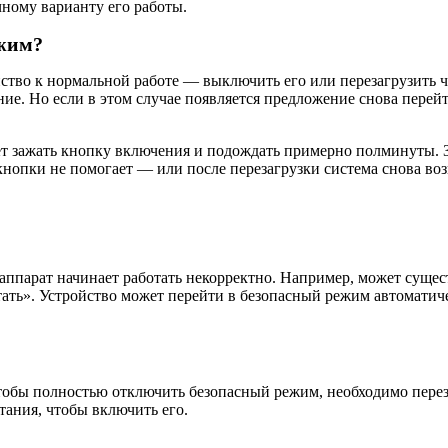
чному варианту его работы.
ежим?
ство к нормальной работе — выключить его или перезагрузить 
е. Но если в этом случае появляется предложение снова перейти
ует зажать кнопку включения и подождать примерно полминуты. 
кнопки не помогает — или после перезагрузки система снова воз
ппарат начинает работать некорректно. Например, может сущест
ать». Устройство может перейти в безопасный режим автоматич
тобы полностью отключить безопасный режим, необходимо перез
тания, чтобы включить его.