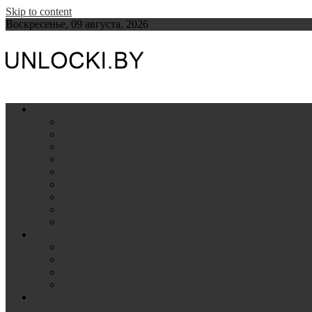
Skip to content
Воскресенье, 09 августа, 2026
UNLOCKI.BY
Инструкции и полезные советы
Новости Беларуси и мира
Бизнес
Финансы и экономика
Технологии и инновации
Информационные технологии
Общество и социальные события
Политика
Регионы Беларуси
Мировые новости
Новости компаний
Инструкции
Мобильные телефоны
Автомобили
Водонагреватели
Дети
Реклама на сайте