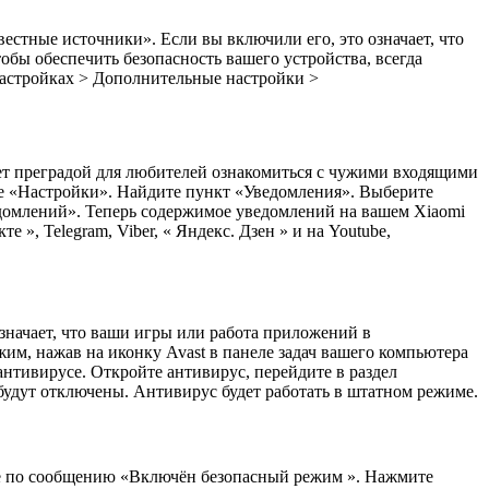
стные источники». Если вы включили его, это означает, что
обы обеспечить безопасность вашего устройства, всегда
Настройках > Дополнительные настройки >
ет преградой для любителей ознакомиться с чужими входящими
те «Настройки». Найдите пункт «Уведомления». Выберите
омлений». Теперь содержимое уведомлений на вашем Xiaomi
е », Telegram, Viber, « Яндекс. Дзен » и на Youtube,
значает, что ваши игры или работа приложений в
м, нажав на иконку Avast в панеле задач вашего компьютера
тивирусе. Откройте антивирус, перейдите в раздел
удут отключены. Антивирус будет работать в штатном режиме.
те по сообщению «Включён безопасный режим ». Нажмите