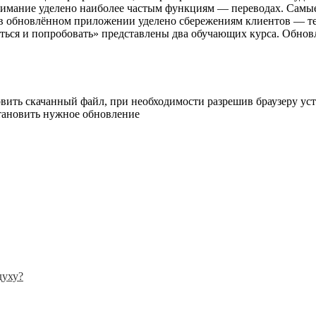
внимание уделено наиболее частым функциям — переводах. Самы
в обновлённом приложении уделено сбережениям клиентов — теп
ься и попробовать» представлены два обучающих курса. Обновл
вить скачанный файл, при необходимости разрешив браузеру ус
становить нужное обновление
духу?