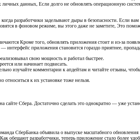
 личных данных, Если долго не обновлять операционную систем
когда разработчики заделывают дыры в безопасности. Если вам 
ятся в фоновом режиме, вы этого даже не заметите, Это поможе
тличаются Кроме того, обновлять приложения стоит и из-за поя
 — интерфейс приложения становится гораздо приятнее, пропада
реализовывал свою мощность и работал быстрее.
реется или начинает подвисать.
ьно изучайте комментарии к апдейтам и читайте отзывы, чтобы
 относиться к их установке тоже нельзя.
а сайте Сбера. Достаточно сделать это однократно — уже устан
оманда СберБанка объявила о выпуске масштабного обновления
Как обещают разработчики, теперь приложение стало более удо