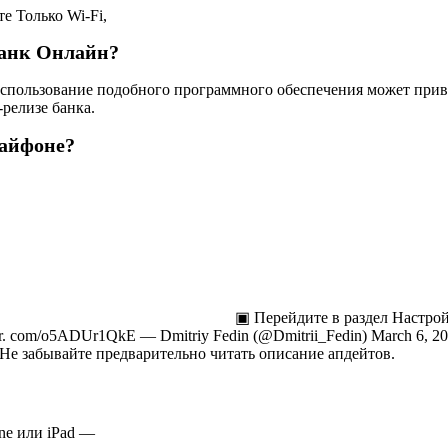
е Только Wi-Fi,
банк Онлайн?
 Использование подобного программного обеспечения может пр
релизе банка.
 айфоне?
▣ Перейдите в раздел Настрой
tter. com/o5ADUr1QkE — Dmitriy Fedin (@Dmitrii_Fedin) March 6, 
Не забывайте предварительно читать описание апдейтов.
ne или iPad —