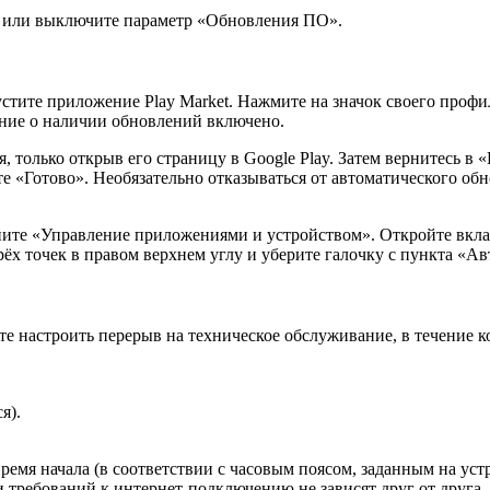
е или выключите параметр «Обновления ПО».
тите приложение Play Market. Нажмите на значок своего профил
ние о наличии обновлений включено.
я, только открыв его страницу в Google Play. Затем вернитесь в
 «Готово». Необязательно отказываться от автоматического о
ите «Управление приложениями и устройством». Откройте вкла
ёх точек в правом верхнем углу и уберите галочку с пункта «А
 настроить перерыв на техническое обслуживание, в течение ко
я).
мя начала (в соответствии с часовым поясом, заданным на устро
 требований к интернет-подключению не зависят друг от друга.