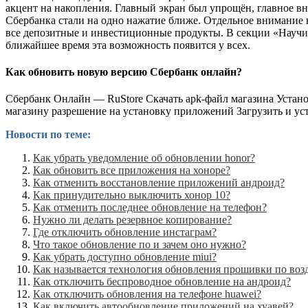
акцент на накопления. Главный экран был упрощён, главное 
Сбербанка стали на одно нажатие ближе. Отдельное внимание 
все депозитные и инвестиционные продукты. В секции «Научит
ближайшее время эта возможность появится у всех.
Как обновить новую версию Сбербанк онлайн?
Сбербанк Онлайн — RuStore Скачать apk-файл магазина Устано
магазину разрешение на установку приложений Загрузить и у
Новости по теме:
Как убрать уведомление об обновлении honor?
Как обновить все приложения на хоноре?
Как отменить восстановление приложений андроид?
Как принудительно выключить хонор 10?
Как отменить последнее обновление на телефон?
Нужно ли делать резервное копирование?
Где отключить обновление инстаграм?
Что такое обновление по и зачем оно нужно?
Как убрать доступно обновление miui?
Как называется технология обновления прошивки по воз
Как отключить беспроводное обновление на андроид?
Как отключить обновления на телефоне huawei?
Как включить автообновление приложений на хуавей?