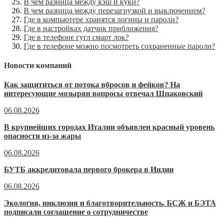
В чем разница между кэш и куки?
В чем разница между перезагрузкой и выключением?
Где в компьютере хранятся логины и пароли?
Где в настройках датчик приближения?
Где в телефоне гугл смарт лок?
Где в телефоне можно посмотреть сохраненные пароли?
Новости компаний
Как защититься от потока вбросов и фейков? На
интересующие мозырян вопросы отвечал Шпаковский
06.08.2026
В крупнейших городах Италии объявлен красный уровень
опасности из-за жары
06.08.2026
БУТБ аккредитовала первого брокера в Индии
06.08.2026
Экология, инклюзия и благотворительность. БСЖ и БЭТА
подписали соглашение о сотрудничестве