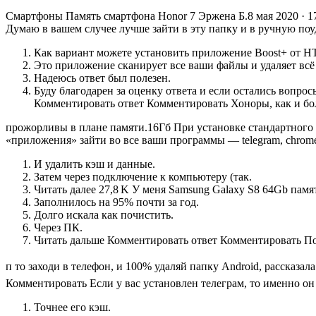
Смартфоны Память смартфона Honor 7 Эржена Б.8 мая 2020 · 17
Думаю в вашем случее лучше зайти в эту папку и в ручную поу
Как вариант можете установить приложение Boost+ от H
Это приложение сканирует все ваши файлы и удаляет всё
Надеюсь ответ был полезен.
Буду благодарен за оценку ответа и если остались вопро
Комментировать ответ Комментировать Хоноры, как и бо
прожорливы в плане памяти.16Гб При установке стандартного п
«приложения» зайти во все ваши программы — telegram, chrome, 
И удалить кэш и данные.
Затем через подключение к компьютеру (так.
Читать далее 27,8 K У меня Samsung Galaxy S8 64Gb памя
Заполнилось на 95% почти за год.
Долго искала как почистить.
Через ПК.
Читать дальше Комментировать ответ Комментировать Попр
п то заходи в телефон, и 100% удаляй папку Android, рассказа
Комментировать Если у вас установлен телеграм, то именно он 
Точнее его кэш.