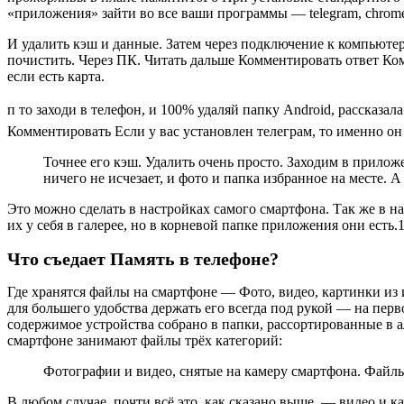
«приложения» зайти во все ваши программы — telegram, chrome, 
И удалить кэш и данные. Затем через подключение к компьютеру
почистить. Через ПК. Читать дальше Комментировать ответ Ком
если есть карта.
п то заходи в телефон, и 100% удаляй папку Android, рассказа
Комментировать Если у вас установлен телеграм, то именно он 
Точнее его кэш. Удалить очень просто. Заходим в прилож
ничего не исчезает, и фото и папка избранное на месте.
Это можно сделать в настройках самого смартфона. Так же в 
их у себя в галерее, но в корневой папке приложения они есть
Что съедает Память в телефоне?
Где хранятся файлы на смартфоне — Фото, видео, картинки из
для большего удобства держать его всегда под рукой — на перв
содержимое устройства собрано в папки, рассортированные в 
смартфоне занимают файлы трёх категорий:
Фотографии и видео, снятые на камеру смартфона. Файлы
В любом случае, почти всё это, как сказано выше, — видео и к