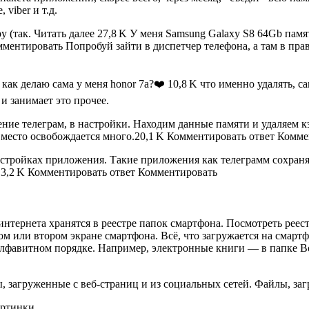
viber и т.д.
 (так. Читать далее 27,8 K У меня Samsung Galaxy S8 64Gb памя
ментировать Попробуй зайти в диспетчер телефона, а там в прав
ла как делаю сама у меня honor 7a?❤️ 10,8 K что именно удалять
и занимает это прочее.
ение телеграм, в настройки. Находим данные памяти и удаляем к
 А место освобождается много.20,1 K Комментировать ответ Комм
настройках приложения. Такие приложения как телеграмм сохран
.13,2 K Комментировать ответ Комментировать
 интернета хранятся в реестре папок смартфона. Посмотреть ре
ом или втором экране смартфона. Всё, что загружается на смартф
алфавитном порядке. Например, электронные книги — в папке Bo
, загруженные с веб-страниц и из социальных сетей. Файлы, за
артинки.