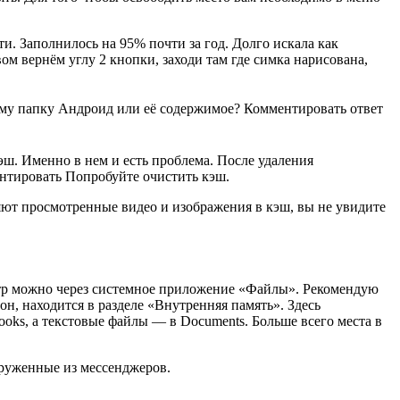
ти. Заполнилось на 95% почти за год. Долго искала как
ом вернём углу 2 кнопки, заходи там где симка нарисована,
, саму папку Андроид или её содержимое? Комментировать ответ
эш. Именно в нем и есть проблема. После удаления
ентировать Попробуйте очистить кэш.
яют просмотренные видео и изображения в кэш, вы не увидите
естр можно через системное приложение «Файлы». Рекомендую
он, находится в разделе «Внутренняя память». Здесь
oks, а текстовые файлы — в Documents. Больше всего места в
груженные из мессенджеров.