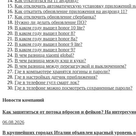
Как откатиться на 11 андроид?
Как отключить автоматическую установку приложений н
Как откатить обновление приложения на андроид 11?
Как отключить обновление сбербанка?
Нужно ли делать обновление ПО?
В каком году вышел honor 10 lite?
В каком году вышел honor 8?
В каком году вышел honor 8a?
В каком году вышел honor 9 lite?
В каком году вышел honor 9?
В чем разница xiaomi global?
В чем разница между кэш и куки?
В чем разница между перезагрузкой и выключением?
Где в компьютере хранятся логины и пароли?
Где в настройках датчик приближения?
Где в телефоне гугл смарт лок?
Где в телефоне можно посмотреть сохраненные пароли?
Новости компаний
Как защититься от потока вбросов и фейков? На интерес
06.08.2026
В крупнейших городах Италии объявлен красный уровень о