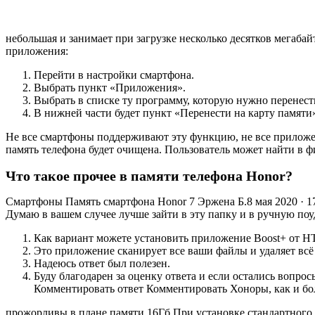
небольшая и занимает при загрузке несколько десятков мегабай
приложения:
Перейти в настройки смартфона.
Выбрать пункт «Приложения».
Выбрать в списке ту программу, которую нужно перенести
В нижней части будет пункт «Перенести на карту памяти
Не все смартфоны поддерживают эту функцию, не все приложени
память телефона будет очищена. Пользователь может найти в 
Что такое прочее в памяти телефона Honor?
Смартфоны Память смартфона Honor 7 Эржена Б.8 мая 2020 · 17
Думаю в вашем случее лучше зайти в эту папку и в ручную поу
Как вариант можете установить приложение Boost+ от H
Это приложение сканирует все ваши файлы и удаляет всё
Надеюсь ответ был полезен.
Буду благодарен за оценку ответа и если остались вопро
Комментировать ответ Комментировать Хоноры, как и бо
прожорливы в плане памяти.16Гб При установке стандартного п