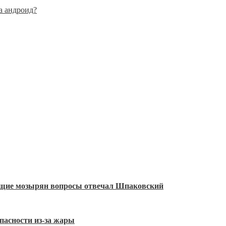
а андроид?
ующие мозырян вопросы отвечал Шпаковский
пасности из-за жары