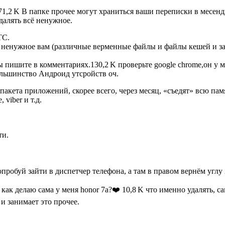
1,2 K В папке прочее могут храниться ваши переписки в месенд
далять всё ненужное.
TC.
 ненужное вам (различные верменные файлы и файлы кешей и за 
сы пишите в комментариях.130,2 K проверьте google chrome,он у 
льшинство Андроид утсройств оч.
акета приложений, скорее всего, через месяц, «съедят» всю пам
viber и т.д.
ти.
обуй зайти в диспетчер телефона, а там в правом вернём углу 2 
ла как делаю сама у меня honor 7a?❤️ 10,8 K что именно удалять
и занимает это прочее.