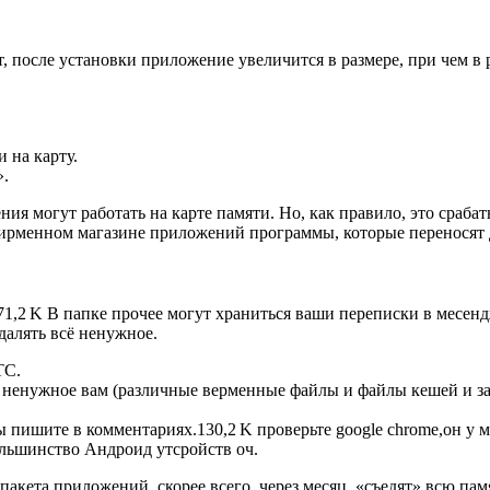
т, после установки приложение увеличится в размере, при чем в 
 на карту.
».
я могут работать на карте памяти. Но, как правило, это срабат
фирменном магазине приложений программы, которые переносят д
1,2 K В папке прочее могут храниться ваши переписки в месенд
далять всё ненужное.
TC.
 ненужное вам (различные верменные файлы и файлы кешей и за 
сы пишите в комментариях.130,2 K проверьте google chrome,он у 
льшинство Андроид утсройств оч.
акета приложений, скорее всего, через месяц, «съедят» всю пам