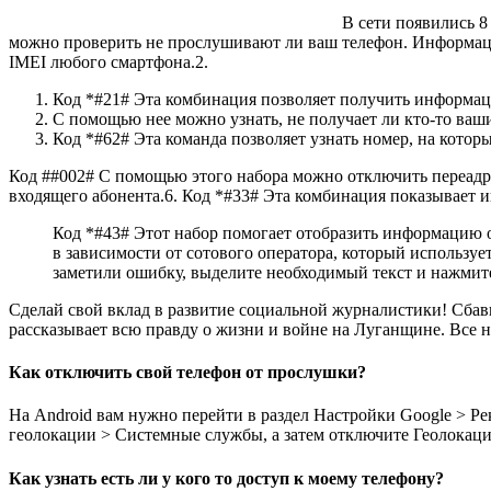
В сети появились 8
можно проверить не прослушивают ли ваш телефон. Информаци
IMEI любого смартфона.2.
Код *#21# Эта комбинация позволяет получить информа
С помощью нее можно узнать, не получает ли кто-то ваш
Код *#62# Эта команда позволяет узнать номер, на котор
Код ##002# С помощью этого набора можно отключить переадр
входящего абонента.6. Код *#33# Эта комбинация показывает
Код *#43# Этот набор помогает отобразить информацию 
в зависимости от сотового оператора, который использу
заметили ошибку, выделите необходимый текст и нажмите 
Сделай свой вклад в развитие социальной журналистики! Сбав
рассказывает всю правду о жизни и войне на Луганщине. Все 
Как отключить свой телефон от прослушки?
На Android вам нужно перейти в раздел Настройки Google > 
геолокации > Системные службы, а затем отключите Геолокаци
Как узнать есть ли у кого то доступ к моему телефону?