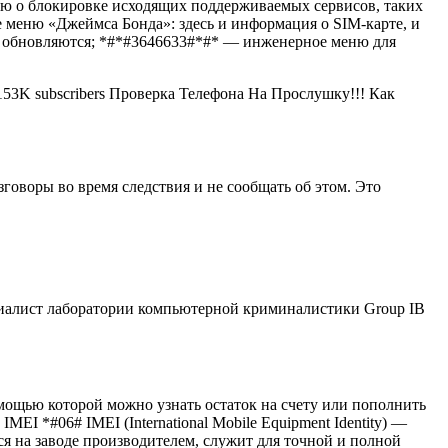
ию о блокировке исходящих поддерживаемых сервисов, таких
 меню «Джеймса Бонда»: здесь и информация о SIM-карте, и
вно обновляются; *#*#3646633#*#* — инженерное меню для
153K subscribers Проверка Телефона На Прослушку!!! Как
оворы во время следствия и не сообщать об этом. Это
иалист лаборатории компьютерной криминалистики Group IB
мощью которой можно узнать остаток на счету или пополнить
EI *#06# IMEI (International Mobile Equipment Identity) —
ся на заводе производителем, служит для точной и полной