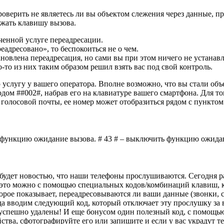
роверить не являетесь ли вы объектом слежения через данные, п
ажать клавишу вызова.
ченной услуге переадресации.
еадресовано», то беспокоиться не о чем.
новлена переадресация, но сами вы при этом ничего не устанавл
-то из них таким образом решил взять вас под свой контроль.
ю услугу у вашего оператора. Вполне возможно, что вы стали о
ом ##002#, набрав его на клавиатуре вашего смартфона. Для то
 голосовой почты, ее номер может отобразиться рядом с пунктом 
ть функцию ожидание вызова. # 43 # – выключить функцию ожида
е будет новостью, что наши телефоны прослушиваются. Сегодня р
ть это можно с помощью специальных кодов/комбинаций клавиш, к
торое показывает, переадресовываются ли ваши данные (звонки, см
гда вводим следующий код, который отключает эту прослушку за 
 успешно удалены! И еще бонусом один полезный код, с помощью 
йства, сфотографируйте его или запишите и если у вас украдут т