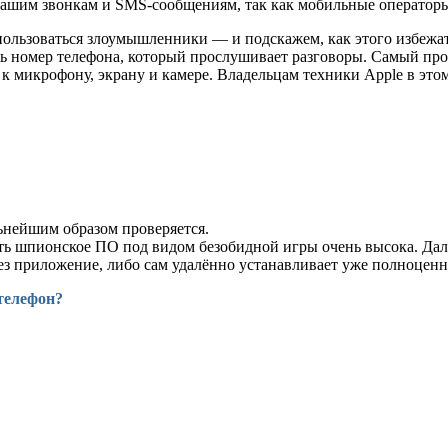
 вашим звонкам и SMS-сообщениям, так как мобильные оператор
пользоваться злоумышленники — и подскажем, как этого избежа
ть номер телефона, который прослушивает разговоры. Самый про
 микрофону, экрану и камере. Владельцам техники Apple в это
льнейшим образом проверяется.
ть шпионское ПО под видом безобидной игры очень высока. Дал
ез приложение, либо сам удалённо устанавливает уже полноцен
телефон?