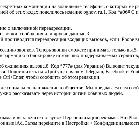
 секретных комбинаций на мобильные телефоны, о которых не р
ей об этих кодах поделилось издание ognov. ru.1. Код *#06# 
цию о включенной переадресации.
и звонки, сообщения или другие данные.3.
ый производится переадресация входящих вызовов, если iPhone в
есацию звонков. Теперь звонки сможете принимать только вы.5
 информацию о блокировке исходящих поддерживаемых сервисов,
об ожиданиях вызова.8. Код *777# (для Украины) Выводит теку
ется. Подпишитесь на «Трибун» в вашем Telegram, Facebook и Yo
Ctrl+Enter, чтобы сообщить об этом редакции.
ьте социальное напряжение в обществе. Мы предлагаем вам соо
нужно рассказывать через истории жизни обычных людей.
Реклама и выключите ползунок Персонализация рекламы. На iPh
онные iAd. Затем перейдите в Настройки > Конфиденциальность