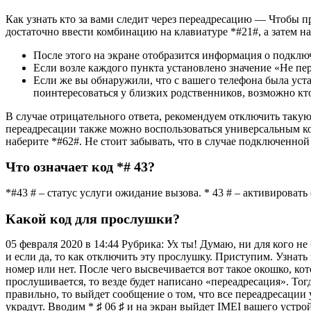
Как узнать кто за вами следит через переадресацию — Чтобы п
достаточно ввести комбинацию на клавиатуре *#21#, а затем н
После этого на экране отобразится информация о подклю
Если возле каждого пункта установлено значение «Не пер
Если же вы обнаружили, что с вашего телефона была уста
поинтересоваться у близких родственников, возможно кто
В случае отрицательного ответа, рекомендуем отключить таку
переадресации также можно воспользоваться универсальным код
наберите *#62#. Не стоит забывать, что в случае подключенной
Что означает код *# 43?
*#43 # – статус услуги ожидание вызова. * 43 # – активирова
Какой код для прослушки?
05 февраля 2020 в 14:44 Рубрика: Ух ты! Думаю, ни для кого н
и если да, то как отключить эту прослушку. Приступим. Узна
номер или нет. После чего высвечивается вот такое окошко, ко
прослушивается, то везде будет написано «переадресация». То
правильно, то выйдет сообщение о том, что все переадресации
украдут. Вводим * ♯ 06 ♯ и на экран выйдет IMEI вашего устро