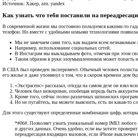
Источник: Хакер, zen. yandex
Как узнать что тебя поставили на переадресац
В современной жизни мы постоянно пользуемся какими-то гадж
телефон. Но вместе с удобными новыми технологиями появилас
Мы не замечаем сами того, как выдаем всем незнакомым 
Например, использование социальных сетей.
В Инстаграм мы выкладываем фото, отмечая при этом св
Таким образом в руки злоумышленников может попасть н
В США был проведен эксперимент. Обычный человек полистал с
его жилье и даже упомянул о том, что в скором времени дом бу
«Экстрасенс» рассказал, откуда на самом деле он взял в
Человек был шокирован, пообещав впредь быть аккуратне
Кроме того, сейчас полно различных шпионских програм
Но не пугайтесь, вы можете выяснить, есть ли какая-то с
Для этого существуют определенные комбинации цифр, которые
*#06#. Позволяет узнать уникальный номер IMEI любого 
и других данных. Очень удобно, если вы хотите проверит
переадресация входящих вызовов, если iPhone выключен 