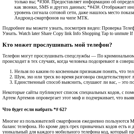
только вы; *#30#. Предоставляет информацию об опреде
как звонки, SMS и других данных; *#43#. Отображает и
уровень сигнала сотовой сети, даже нашлось место пока
Андроид-смартфонов на чипе МТК.
Подробнее вы можете узнать, посмотрев видео: Проверка Телеф
Узнать. Watch later Share Copy link Info Shopping Tap to unmute If pl
Кто может прослушивать мой телефон?
Телефон могут прослушивать спецслужбы — По криминальному 
происходит в тех случаях, когда человека подозревают в совер
Нельзя по каким-то косвенным признакам понять, что т
Шум, эхо или треск во время разговора свидетельствуют 
Единственный способ выяснить, слушают ли вас, – это по
Некоторые сайты публикуют список специальных кодов, с по
Артем Артемов опровергает этот миф и подчеркивает, что выя
Что будет если набрать *# 62?
Многие из пользователей смартфонов ежедневно пользуются M
баланс телефона. Но кроме двух-трех привычных кодов есть и др
уникальный для каждого мобильного телефона код, который пре