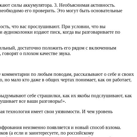
якают силы аккумулятора. 3. Необъяснимая активность.
 необходимо его проверить. Это могут быть основательные
сть, что вас прослушивают. При условии, что вы
 аудиоколонки издают писк, когда вы разговариваете по
обильный, достаточно положить его рядом с включенным
говорят о плохом качестве звука.
е комментарии по любым поводам, рассказывают о себе и своих
, но мало кто даже в общих чертах понимает, как он работает,
 выдумывают себе страшилки, как их якобы подслушивают, как
лушивает все ваши разговоры!».
бая технология имеет свои уязвимости. И чем уровень
фрования неизменно появляется и новый способ взлома.
ов (а если и заинтересуете, по российскому