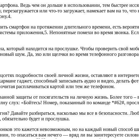
смартфона. Ведь чем он дольше в использовании, тем быстрее исс
 перезагружается или что-то загружает, намекает вам на то, что
ону.4.
ть смартфон на протяжении длительного времени, есть вероятно
истемы приложения,5. Непонятные помехи во время звонка. Если
ефона, который находится на прослушке. Чтобы проверить свой м
овый шум. Да, эхо или щелчки во время телефонного разговора, 
оцсетях подробности своей личной жизни, оставляют в интернет
армане гаджет, способный записывать аудио и видео, делать фото
очитая расплачиваться картой или тем же телефоном.
ванной защиты от посягательств на личную жизнь. Более того –
лну слух: «Бойтесь! Номер, показанный по команде *#62#, прос
гня? Давайте разбираться, насколько мы все в безопасности. Лю
, обязательно будет и прослушка.
нков это кажется невозможным, но на каждый новый способ ши
ин, то опасаться вам нечего — вряд ли вы заинтересуете силовик