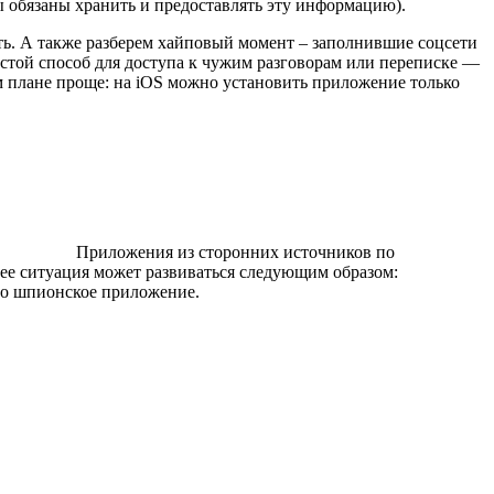
ы обязаны хранить и предоставлять эту информацию).
ть. А также разберем хайповый момент – заполнившие соцсети
стой способ для доступа к чужим разговорам или переписке —
м плане проще: на iOS можно установить приложение только
Приложения из сторонних источников по
ее ситуация может развиваться следующим образом:
но шпионское приложение.