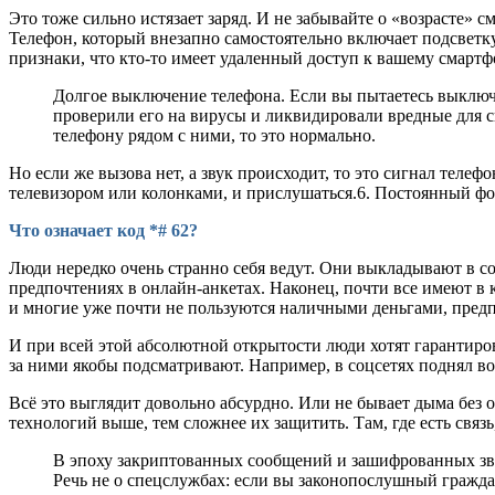
Это тоже сильно истязает заряд. И не забывайте о «возрасте» 
Телефон, который внезапно самостоятельно включает подсветку,
признаки, что кто-то имеет удаленный доступ к вашему смартф
Долгое выключение телефона. Если вы пытаетесь выключи
проверили его на вирусы и ликвидировали вредные для с
телефону рядом с ними, то это нормально.
Но если же вызова нет, а звук происходит, то это сигнал тел
телевизором или колонками, и прислушаться.6. Постоянный фон
Что означает код *# 62?
Люди нередко очень странно себя ведут. Они выкладывают в с
предпочтениях в онлайн-анкетах. Наконец, почти все имеют в к
и многие уже почти не пользуются наличными деньгами, предп
И при всей этой абсолютной открытости люди хотят гарантиро
за ними якобы подсматривают. Например, в соцсетях поднял во
Всё это выглядит довольно абсурдно. Или не бывает дыма без о
технологий выше, тем сложнее их защитить. Там, где есть связь
В эпоху закриптованных сообщений и зашифрованных зво
Речь не о спецслужбах: если вы законопослушный граждан