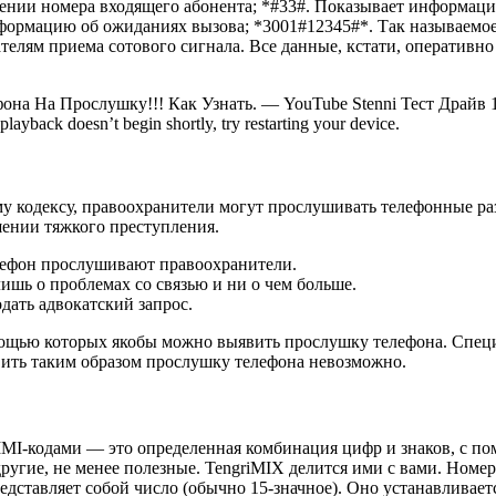
лении номера входящего абонента; *#33#. Показывает информац
нформацию об ожиданиях вызова; *3001#12345#*. Так называемое
зателям приема сотового сигнала. Все данные, кстати, операти
она На Прослушку!!! Как Узнать. — YouTube Stenni Тест Драйв 
ayback doesn’t begin shortly, try restarting your device.
кодексу, правоохранители могут прослушивать телефонные разг
шении тяжкого преступления.
елефон прослушивают правоохранители.
лишь о проблемах со связью и ни о чем больше.
дать адвокатский запрос.
мощью которых якобы можно выявить прослушку телефона. Спец
вить таким образом прослушку телефона невозможно.
MI-кодами — это определенная комбинация цифр и знаков, с по
угие, не менее полезные. TengriMIX делится ими с вами. Номер IM
дставляет собой число (обычно 15-значное). Оно устанавливает