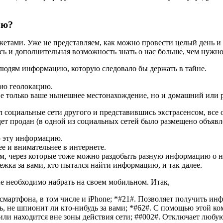
ию?
етами. Уже не представляем, как можно провести целый день и 
ь и дополнительная возможность знать о нас больше, чем нужно
людям информацию, которую следовало бы держать в тайне.
ою геолокацию.
е только ваше нынешнее местонахождение, но и домашний или р
оциальные сети другого и представившись экстрасенсом, все о
дет продан (в одной из социальных сетей было размещено объявл
сю эту информацию.
е и внимательнее в интернете.
м, через которые тоже можно раздобыть разную информацию о 
лежка за вами, кто пытался найти информацию, и так далее.
 необходимо набрать на своем мобильном. Итак,
смартфона, в том числе и iPhone; *#21#. Позволяет получить 
ь, не шпионит ли кто-нибудь за вами; *#62#. С помощью этой ко
или находится вне зоны действия сети; ##002#. Отключает любу