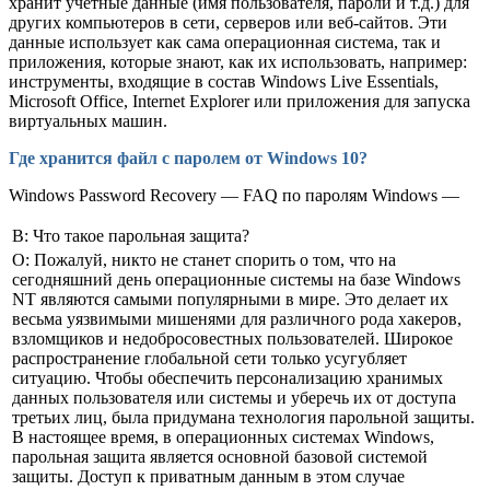
хранит учетные данные (имя пользователя, пароли и т.д.) для
других компьютеров в сети, серверов или веб-сайтов. Эти
данные использует как сама операционная система, так и
приложения, которые знают, как их использовать, например:
инструменты, входящие в состав Windows Live Essentials,
Microsoft Office, Internet Explorer или приложения для запуска
виртуальных машин.
Где хранится файл с паролем от Windows 10?
Windows Password Recovery — FAQ по паролям Windows —
В: Что такое парольная защита?
О: Пожалуй, никто не станет спорить о том, что на
сегодняшний день операционные системы на базе Windows
NT являются самыми популярными в мире. Это делает их
весьма уязвимыми мишенями для различного рода хакеров,
взломщиков и недобросовестных пользователей. Широкое
распространение глобальной сети только усугубляет
ситуацию. Чтобы обеспечить персонализацию хранимых
данных пользователя или системы и уберечь их от доступа
третьих лиц, была придумана технология парольной защиты.
В настоящее время, в операционных системах Windows,
парольная защита является основной базовой системой
защиты. Доступ к приватным данным в этом случае