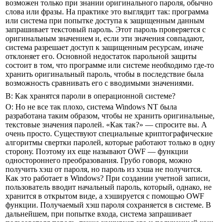
возможен только при знании оригинального пароля, обычно
слова или фразы. На практике это выглядит так: программа
или система при попытке доступа к защищенным данным
запрашивает текстовый пароль. Этот пароль проверяется с
оригинальным значением и, если эти значения совпадают,
система разрешает доступ к защищенным ресурсам, иначе
отклоняет его. Основной недостаток парольной защиты
состоит в том, что программе или системе необходимо где-то
хранить оригинальный пароль, чтобы в последствие была
возможность сравнивать его с вводимыми значениями.
В: Как хранятся пароли в операционной системе?
О: Но не все так плохо, система Windows NT была
разработана таким образом, чтобы не хранить оригинальные,
текстовые значения паролей. «Как так?» — спросите вы. А
очень просто. Существуют специальные криптографические
алгоритмы свертки паролей, которые работают только в одну
сторону. Поэтому их еще называют OWF — функции
одностороннего преобразования. Грубо говоря, можно
получить хэш от пароля, но пароль из хэша не получится.
Как это работает в Windows? При создании учетной записи,
пользователь вводит начальный пароль, который, однако, не
хранится в открытом виде, а хэшируется с помощью OWF
функции. Получаемый хэш пароля сохраняется в системе. В
дальнейшем, при попытке входа, система запрашивает