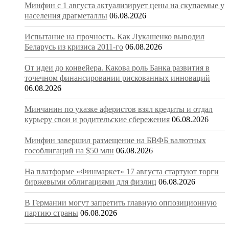
Минфин с 1 августа актуализирует цены на скупаемые у
населения драгметаллы
06.08.2026
Испытание на прочность. Как Лукашенко выводил
Беларусь из кризиса 2011-го
06.08.2026
От идеи до конвейера. Какова роль Банка развития в
точечном финансировании рискованных инноваций
06.08.2026
Минчанин по указке аферистов взял кредиты и отдал
курьеру свои и родительские сбережения
06.08.2026
Минфин завершил размещение на БВФБ валютных
гособлигаций на $50 млн
06.08.2026
На платформе «Финмаркет» 17 августа стартуют торги
биржевыми облигациями для физлиц
06.08.2026
В Германии могут запретить главную оппозиционную
партию страны
06.08.2026