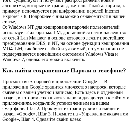
того, существуют и получают распространения новые
алгоритмы, которые не хранят даже хэш. Такой алгоритм, к
примеру, используется при шифровании паролей Internet
Explorer 7-8. Подробнее с ним можно ознакомиться в нашей
статье,
О: Windows NT для хэширования паролей пользователей
использует 2 алгоритма: LM, доставшийся нам в наследство
от сетей Lan Manager, в основе которого лежит простейшее
преобразование DES, и NT, на основе функции хэширования
MD4. LM, как более слабый и уязвимый, по умолчанию не
поддерживается новейшими системами Windows Vista и
Windows 7, однако его можно включить.
Как найти сохраненные Пароли в телефоне?
Просмотр всех паролей в приложении Google — В
приложении Google хранится множество настроек, которые
связаны с вашей учетной записью, Есть здесь и отдельный
раздел, в котором сохраняются пароли для доступа к сайтам и
приложениям, когда-либо установленным на вашем
смартфоне. Шаг 2. Прокрутите страницу вниз и найдите
раздел «Google», Шаг 3. Нажмите на «Управление аккаунтом
Google», Шаг 4. Сделайте свайп влево.