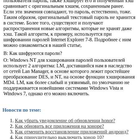
пользователя пароль, также хэширует его и полученный хэш
сравнивает с оригинальным хэшем, сохраненным ранее.
Если эти значения совпадают, то пароль, естественно, тоже.
Таким образом, оригинальный текстовый пароль не хранится
в системе. Более того, существуют и получают
распространения новые алгоритмы, которые не хранят даже
хэш. Такой алгоритм, к примеру, используется при
шифровании паролей Internet Explorer 7-8. Подробнее с ним
можно ознакомиться в нашей статье,
В: Как шифруются пароли?
О: Windows NT для хэширования паролей пользователей
использует 2 алгоритма: LM, доставшийся нам в наследство
от сетей Lan Manager, в основе которого лежит простейшее
преобразование DES, и NT, на основе функции хэширования
MD4. LM, как более слабый и уязвимый, по умолчанию не
поддерживается новейшими системами Windows Vista и
Windows 7, однако его можно включить.
Новости по теме:
Как убрать уведомление об обновлении honor?
Как обновить все приложения на хоноре?
Как отменить восстановление приложений андроид?
Как принудительно выключить хонор 10?