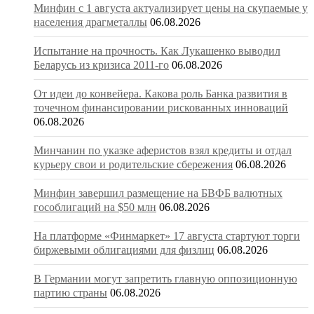
Минфин с 1 августа актуализирует цены на скупаемые у
населения драгметаллы
06.08.2026
Испытание на прочность. Как Лукашенко выводил
Беларусь из кризиса 2011-го
06.08.2026
От идеи до конвейера. Какова роль Банка развития в
точечном финансировании рискованных инноваций
06.08.2026
Минчанин по указке аферистов взял кредиты и отдал
курьеру свои и родительские сбережения
06.08.2026
Минфин завершил размещение на БВФБ валютных
гособлигаций на $50 млн
06.08.2026
На платформе «Финмаркет» 17 августа стартуют торги
биржевыми облигациями для физлиц
06.08.2026
В Германии могут запретить главную оппозиционную
партию страны
06.08.2026