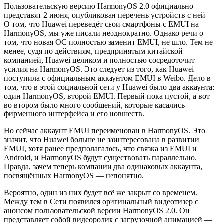
Пользовательскую версию HarmonyOS 2.0 официально
представят 2 июня, опубликован перечень устройств с ней —
О том, что Huawei переведёт свои смартфоны с EMUI на
HarmonyOS, мы уже писали неоднократно. Однако речи о
том, что новая ОС полностью заменит EMUI, не шло. Тем не
менее, судя по действиям, предпринятым китайской
компанией, Huawei целиком и полностью сосредоточит
усилия на HarmonyOS. Это следует из того, как Huawei
поступила с официальным аккаунтом EMUI в Weibo. Дело в
том, что в этой социальной сети у Huawei было два аккаунта:
один HarmonyOS, второй EMUI. Первый пока пустой, а вот
во втором было много сообщений, которые касались
фирменного интерфейса и его новшеств.
Но сейчас аккаунт EMUI переименован в HarmonyOS. Это
значит, что Huawei больше не заинтересована в развитии
EMUI, хотя ранее предполагалось, что связка из EMUI и
Android, и HarmonyOS будут существовать параллельно.
Правда, зачем теперь компании два одинаковых аккаунта,
посвящённых HarmonyOS — непонятно.
Вероятно, один из них будет всё же закрыт со временем.
Между тем в Сети появился оригинальный видеотизер с
анонсом пользовательской версии HarmonyOS 2.0. Он
представляет собой видеоролик с загрузочной анимацией —