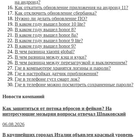
на андроид?
Как откатить обновление приложения на андроид 11?
Как отключить обновление сбербанка?
Нужно ли делать обновление ПО?
В каком году вышел honor 10 lite?
В каком году вышел honor 8?
В каком году вышел honor 8a?
В каком году вышел honor 9 lite?
В каком году вышел honor 9?
В чем разница xiaomi global?
В чем разница между кэш и куки?
В чем разница между перезагрузкой и выключением?
Где в компьютере хранятся логины и пароли?
Где в настройках датчик приближения?
Где в телефоне гугл смарт лок?
Где в телефоне можно посмотреть сохраненные пароли?
Новости компаний
Как защититься от потока вбросов и фейков? На
интересующие мозырян вопросы отвечал Шпаковский
06.08.2026
В крупнейших городах Италии объявлен красный уровень