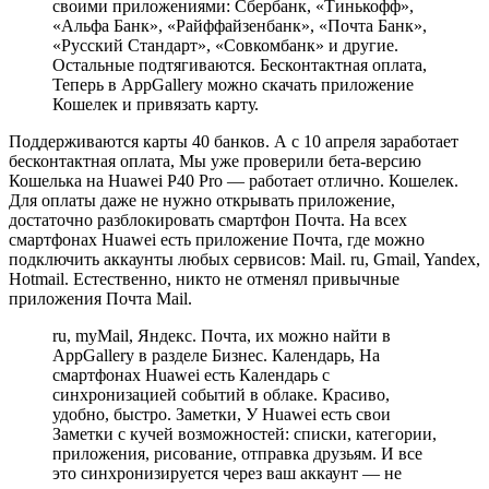
своими приложениями: Сбербанк, «Тинькофф»,
«Альфа Банк», «Райффайзенбанк», «Почта Банк»,
«Русский Стандарт», «Совкомбанк» и другие.
Остальные подтягиваются. Бесконтактная оплата,
Теперь в AppGallery можно скачать приложение
Кошелек и привязать карту.
Поддерживаются карты 40 банков. А с 10 апреля заработает
бесконтактная оплата, Мы уже проверили бета-версию
Кошелька на Huawei P40 Pro — работает отлично. Кошелек.
Для оплаты даже не нужно открывать приложение,
достаточно разблокировать смартфон Почта. На всех
смартфонах Huawei есть приложение Почта, где можно
подключить аккаунты любых сервисов: Mail. ru, Gmail, Yandex,
Hotmail. Естественно, никто не отменял привычные
приложения Почта Mail.
ru, myMail, Яндекс. Почта, их можно найти в
AppGallery в разделе Бизнес. Календарь, На
смартфонах Huawei есть Календарь с
синхронизацией событий в облаке. Красиво,
удобно, быстро. Заметки, У Huawei есть свои
Заметки с кучей возможностей: списки, категории,
приложения, рисование, отправка друзьям. И все
это синхронизируется через ваш аккаунт — не