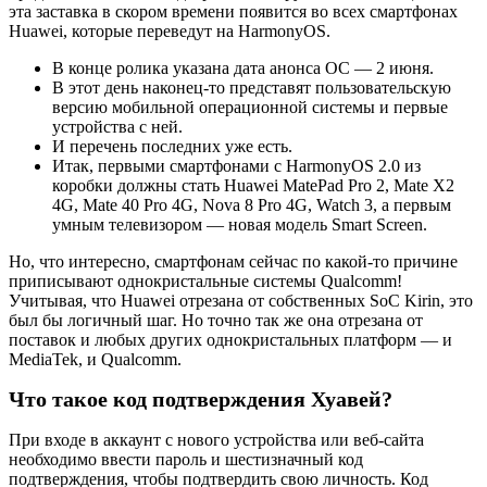
эта заставка в скором времени появится во всех смартфонах
Huawei, которые переведут на HarmonyOS.
В конце ролика указана дата анонса ОС — 2 июня.
В этот день наконец-то представят пользовательскую
версию мобильной операционной системы и первые
устройства с ней.
И перечень последних уже есть.
Итак, первыми смартфонами с HarmonyOS 2.0 из
коробки должны стать Huawei MatePad Pro 2, Mate X2
4G, Mate 40 Pro 4G, Nova 8 Pro 4G, Watch 3, а первым
умным телевизором — новая модель Smart Screen.
Но, что интересно, смартфонам сейчас по какой-то причине
приписывают однокристальные системы Qualcomm!
Учитывая, что Huawei отрезана от собственных SoC Kirin, это
был бы логичный шаг. Но точно так же она отрезана от
поставок и любых других однокристальных платформ — и
MediaTek, и Qualcomm.
Что такое код подтверждения Хуавей?
При входе в аккаунт с нового устройства или веб-сайта
необходимо ввести пароль и шестизначный код
подтверждения, чтобы подтвердить свою личность. Код