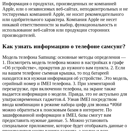
Информация о продуктах, произведенных не компанией
Apple, или о независимых веб-сайтах, неподконтрольных и не
тестируемых компанией Apple, не носит рекомендательного
или одобрительного характера. Компания Apple не несет
никакой ответственности за выбор, функциональность и
использование веб-сайтов или продукции сторонних
производителей.
Как узнать информацию о телефоне самсунг?
Модель телефона Samsung: основные методы определения —
1. Посмотреть модель телефона можно в настройках в графе
«Об устройстве», прокрутив до нужного вам пункта. 2. Если
на вашем телефоне съемная крышка, то под батареей
находится вся нужная информация об устройстве. Это модель,
серийный номер и IMEI телефона. 3. При элементарной
перезагрузке, при включении телефона, на экране также
выдается информация о модели. Правда, это не актуально для
ультрасовременных гаджетов.4. Узнав IMEI посредством
ввода комбинации в режиме набора цифр для звонка *#06#
можно обратиться к поисковым базам в интернете. По
зашифрованной информации в IMEI, базы смогут вам
предоставить нужные данные. 5. Можно установить
специальное приложение, которое будет отображать данные о
производительности вашего гаджета, а заодно и всю