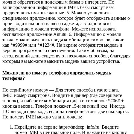
можно обратиться к поисковым базам в интернете. По
зашифрованной информации в IMEI, базы смогут вам
предоставить нужные данные. 5. Можно установить
специальное приложение, которое будет отображать данные о
производительности вашего гаджета, а заодно и всю
информацию о модели телефона. Можете использовать
бесплатное приложение Antutu. 6. Информацию о модели
также можно выяснить вводя комбинации символов, такие
как *#9999# или *#1234#. На экране отобразится модель и
версия программного обеспечения. Таким образом, на
сегодняшний день существуют несколько способов, благодаря
которым вы можете выяснить модель вашего устройства.
Можно ли по номеру телефона определить модель
телефона?
По серийному номеру — Для этого способа нужно знать
IMEI-номер смартфона. Войдите в дайлер (где совершаете
звонок), и наберите комбинация цифр и символов: *#06# +
кнопка вызова. Телефон покажет 15-и значный код. Иногда
ПО выводит два кода, если на телефоне стоит две сим-карты.
По номеру IMEI можно узнать модель:
Перейдите на сервис https://sndeep. info/ru, Введите
номер IMEI в центральное поле. И нажмите на кнопку