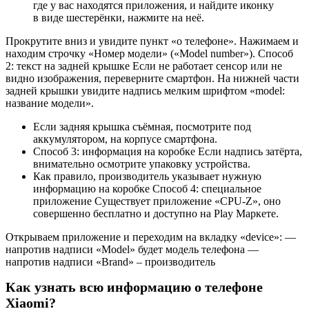
где у вас находятся приложения, и найдите иконку
в виде шестерёнки, нажмите на неё.
Прокрутите вниз и увидите пункт «о телефоне». Нажимаем и
находим строчку «Номер модели» («Model number»). Способ
2: текст на задней крышке Если не работает сенсор или не
видно изображения, переверните смартфон. На нижней части
задней крышки увидите надпись мелким шрифтом «model:
название модели».
Если задняя крышка съёмная, посмотрите под
аккумулятором, на корпусе смартфона.
Способ 3: информация на коробке Если надпись затёрта,
внимательно осмотрите упаковку устройства.
Как правило, производитель указывает нужную
информацию на коробке Способ 4: специальное
приложение Существует приложение «CPU-Z», оно
совершенно бесплатно и доступно на Play Маркете.
Открываем приложение и переходим на вкладку «device»: —
напротив надписи «Model» будет модель телефона —
напротив надписи «Brand» – производитель
Как узнать всю информацию о телефоне
Xiaomi?