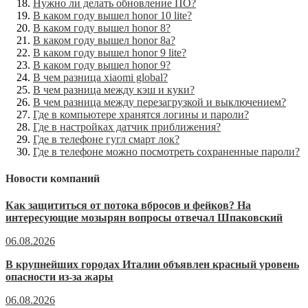
Нужно ли делать обновление ПО?
В каком году вышел honor 10 lite?
В каком году вышел honor 8?
В каком году вышел honor 8a?
В каком году вышел honor 9 lite?
В каком году вышел honor 9?
В чем разница xiaomi global?
В чем разница между кэш и куки?
В чем разница между перезагрузкой и выключением?
Где в компьютере хранятся логины и пароли?
Где в настройках датчик приближения?
Где в телефоне гугл смарт лок?
Где в телефоне можно посмотреть сохраненные пароли?
Новости компаний
Как защититься от потока вбросов и фейков? На
интересующие мозырян вопросы отвечал Шпаковский
06.08.2026
В крупнейших городах Италии объявлен красный уровень
опасности из-за жары
06.08.2026