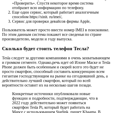
«Проверить». Спустя некоторое время система
отобразит всю информацию по телефону.
Еще один сервис, который работает аналогичным
способом https://xinit. ru/imei/,
Сервис для проверки девайсов фирмы Apple,
Пользователь может просто ввести номер IMEI в поисковике.
По этим данным система покажет все сведенья по стране
производителю, модели и году выпуска.
Сколько будет стоить телефон Тесла?
Tesla следует за другими компаниями в очень захватывающем
и громком сегменте. Однако,речь идет об Илоне Маске и Tesla
Phone должен быть особенным и скорей всего это будет не
просто смартфон, способный составить конкуренцию всем
гигантам господствующим на рынке на сегодняшний день, а
действительно лучший смартфон, который по всей
вероятности оставит их на несколько шагов позади.
Конкретные источники опубликовали новые
функции и подробности, подтверждающие, что в
2022 году действительно может появиться
смартфон Tesla Pi, который будет работать на
Марсе с использованием Starlink, пишет Khaama. В