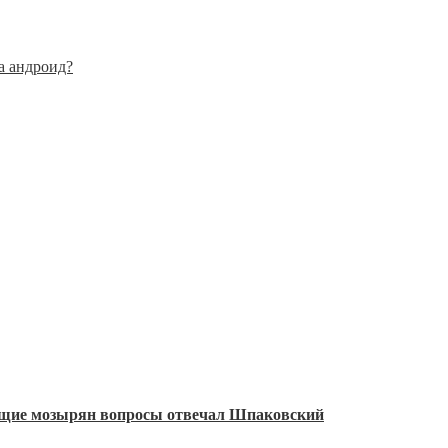
а андроид?
ующие мозырян вопросы отвечал Шпаковский