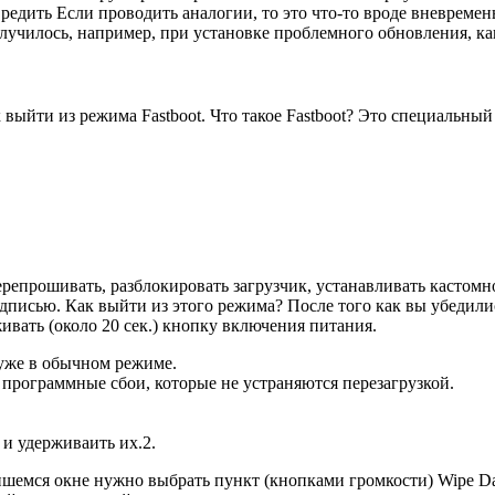
едить Если проводить аналогии, то это что-то вроде вневременья
случилось, например, при установке проблемного обновления, как
к выйти из режима Fastboot. Что такое Fastboot? Это специальны
епрошивать, разблокировать загрузчик, устанавливать кастомное
адписью. Как выйти из этого режима? После того как вы убедили
ивать (около 20 сек.) кнопку включения питания.
 уже в обычном режиме.
 программные сбои, которые не устраняются перезагрузкой.
и удерживаить их.2.
ишемся окне нужно выбрать пункт (кнопками громкости) Wipe Data