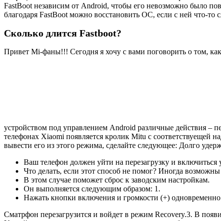
FastBoot независим от Android, чтобы его невозможно было повр
благодаря FastBoot можно восстановить ОС, если с ней что-то 
Сколько длится Fastboot?
Привет Mi-фаны!!! Сегодня я хочу с вами поговорить о том, ка
устройством под управлением Android различные действия – пер
телефонах Xiaomi появляется кролик Mitu с соответствуещей н
вывести его из этого режима, сделайте следующее: Долго удерж
Ваш телефон должен уйти на перезагрузку и включиться
Что делать, если этот способ не помог? Иногда возможны
В этом случае поможет сброс к заводским настройкам.
Он выполняется следующим образом: 1.
Нажать кнопки включения и громкости (+) одновременно 
Сматрфон перезагрузится и войдет в режим Recovery.3. В появ