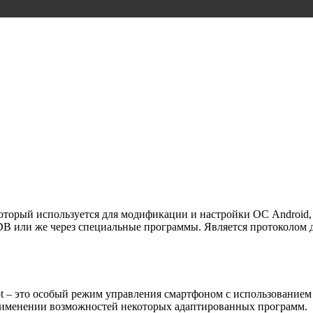
который используется для модификации и настройки ОС Android,
DB или же через специальные программы. Является протоколом д
boot – это особый режим управления смартфоном с использовани
рименении возможностей некоторых адаптированных программ.