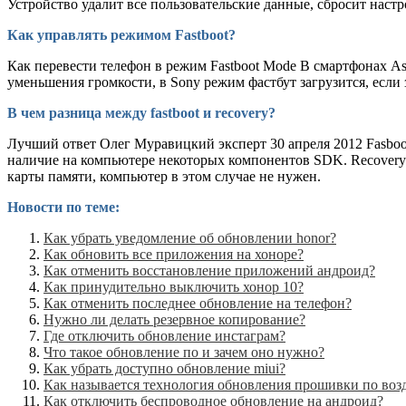
Устройство удалит все пользовательские данные, сбросит наст
Как управлять режимом Fastboot?
Как перевести телефон в режим Fastboot Mode В смартфонах A
уменьшения громкости, в Sony режим фастбут загрузится, если
В чем разница между fastboot и recovery?
Лучший ответ Олег Муравицкий эксперт 30 апреля 2012 Fasboo
наличие на компьютере некоторых компонентов SDK. Recovery
карты памяти, компьютер в этом случае не нужен.
Новости по теме:
Как убрать уведомление об обновлении honor?
Как обновить все приложения на хоноре?
Как отменить восстановление приложений андроид?
Как принудительно выключить хонор 10?
Как отменить последнее обновление на телефон?
Нужно ли делать резервное копирование?
Где отключить обновление инстаграм?
Что такое обновление по и зачем оно нужно?
Как убрать доступно обновление miui?
Как называется технология обновления прошивки по воз
Как отключить беспроводное обновление на андроид?