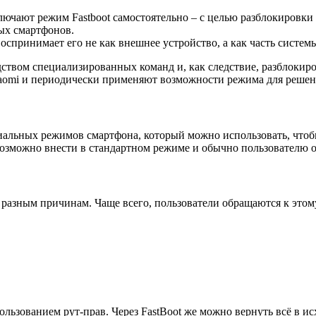
лючают режим Fastboot самостоятельно – с целью разблокировки
ых смартфонов.
оспринимает его не как внешнее устройство, а как часть систем
дством специализированных команд и, как следствие, разблоки
Xiaomi и периодически применяют возможности режима для реше
ециальных режимов смартфона, который можно использовать, что
возможно внести в стандартном режиме и обычно пользователю 
о разным причинам. Чаще всего, пользователи обращаются к этом
ользованием рут-прав. Через FastBoot же можно вернуть всё в и