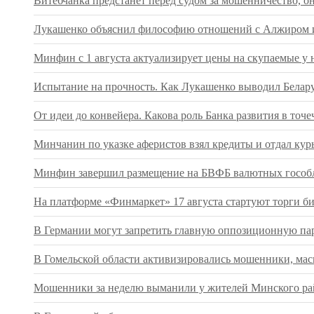
Витебчанка предстанет перед судом за мошенничество, о
Лукашенко объяснил философию отношений с Алжиром и
Минфин с 1 августа актуализирует цены на скупаемые у 
Испытание на прочность. Как Лукашенко выводил Беларус
От идеи до конвейера. Какова роль Банка развития в т
Минчанин по указке аферистов взял кредиты и отдал кур
Минфин завершил размещение на БВФБ валютных гособл
На платформе «Финмаркет» 17 августа стартуют торги 
В Германии могут запретить главную оппозиционную па
В Гомельской области активизировались мошенники, ма
Мошенники за неделю выманили у жителей Минского рай