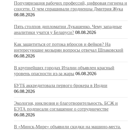
Популяризация рабочих профессий, цифровая гигиена и
соцсети. О чем спрашивали гродненцы Дмитрия Жука
08.08.2026
Пять столпов дипломатии Лукашенко. Чему западные
аналитики учатся у Беларуси?
08.08.2026
Как защититься от потока вбросов и фейков? На
интересующие мозырян вопросы отвечал Шпаковский
06.08.2026
В крупнейших городах Италии объявлен красный
уровень опасности из-за жары
06.08.2026
БУТБ аккредитовала первого брокера в Индии
06.08.2026
Экология, инклюзия и благотворительность. БСЖ и
БЭТА подписали соглашение о сотрудничестве
06.08.2026
В «Минск-Мире» объявили скидки на машино-места.