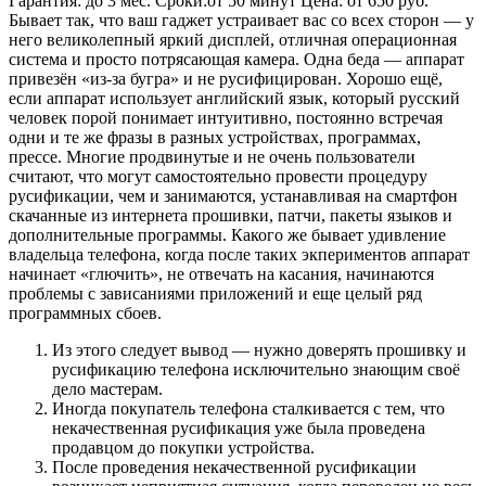
Гарантия: до 3 мес. Сроки:от 50 минут Цена: от 650 руб.
Бывает так, что ваш гаджет устраивает вас со всех сторон — у
него великолепный яркий дисплей, отличная операционная
система и просто потрясающая камера. Одна беда — аппарат
привезён «из-за бугра» и не русифицирован. Хорошо ещё,
если аппарат использует английский язык, который русский
человек порой понимает интуитивно, постоянно встречая
одни и те же фразы в разных устройствах, программах,
прессе. Многие продвинутые и не очень пользователи
считают, что могут самостоятельно провести процедуру
русификации, чем и занимаются, устанавливая на смартфон
скачанные из интернета прошивки, патчи, пакеты языков и
дополнительные программы. Какого же бывает удивление
владельца телефона, когда после таких экпериментов аппарат
начинает «глючить», не отвечать на касания, начинаются
проблемы с зависаниями приложений и еще целый ряд
программных сбоев.
Из этого следует вывод — нужно доверять прошивку и
русификацию телефона исключительно знающим своё
дело мастерам.
Иногда покупатель телефона сталкивается с тем, что
некачественная русификация уже была проведена
продавцом до покупки устройства.
После проведения некачественной русификации