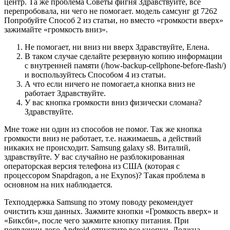
центр. Та же проблема Советы фигня Здравствуйте, все
перепробовала, ни чего не помогает. модель самсунг gt 7262
Попробуйте Способ 2 из статьи, но вместо «громкости вверх»
зажимайте «громкость вниз».
Не помогает, ни вниз ни вверх Здравствуйте, Елена.
В таком случае сделайте резервную копию информации
с внутренней памяти (/how-backup-cellphone-before-flash/)
и воспользуйтесь Способом 4 из статьи.
А что если ничего не помогает,а кнопка вниз не
работает Здравствуйте.
У вас кнопка громкости вниз физически сломана?
Здравствуйте.
Мне тоже ни один из способов не помог. Так же кнопка
громкости вниз не работает, т.е. нажимаешь, а действий
никаких не происходит. Samsung galaxy s8. Виталий,
здравствуйте. У вас случайно не разблокированная
операторская версия телефона из США (которая с
процессором Snapdragon, а не Exynos)? Такая проблема в
основном на них наблюдается.
Техподдержка Samsung по этому поводу рекомендует
очистить кэш данных. Зажмите кнопки «Громкость вверх» и
«Биксби», после чего зажмите кнопку питания. При
появлении лого Android отпустите все кнопки. Должна